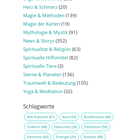
Herz & Schmerz
(20)
Magie & Methoden
(139)
Magie der Karten
(19)
Mythologie & Mystik
(91)
News & Storys
(352)
Spiritualität & Religion
(63)
Spirituelle Hilfsmittel
(82)
Spirituelle Tiere
(3)
Sterne & Planeten
(136)
Traumwelt & Bedeutung
(105)
Yoga & Meditation
(32)
Schlagworte
Alte Kulturen
(61)
Aura
(50)
Buddhismus
(46)
Chakren
(48)
Dämonen
(26)
Edelsteine
(56)
Elemente
(64)
Erzengel
(26)
Esoterik
(88)