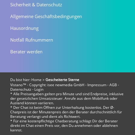
Sicherheit & Datenschutz
Allgemeine Geschäftsbedingungen
Hausordnung
Notfall Rufnummern
Berater werden
Du bist hier:
Home
>
Gescheiterte Sterne
Vistano™ - Copyright:
isee newmedia GmbH
-
Impressum
-
AGB
-
Datenschutz
-
Login
* Alle Preisangaben gelten pro Minute und sind Endpreise, inklusive
der gesetzlichen Umsatzsteuer. Anrufe aus dem Mobilfunk oder
Ausland können variieren.
* Der Chat ist beim Öffnen zur Unterhaltung kostenlos. Der Ø-
Chatpreis ist der Minutenpreis den der Berater durchschnittlich für
Beratung verlangt und dient als Richtwert.
* Für eine kostenpflichtige Chatberatung schlägt Dir der Berater
direkt im Chat einen Preis vor, den Du annehmen oder ablehnen
kannst.