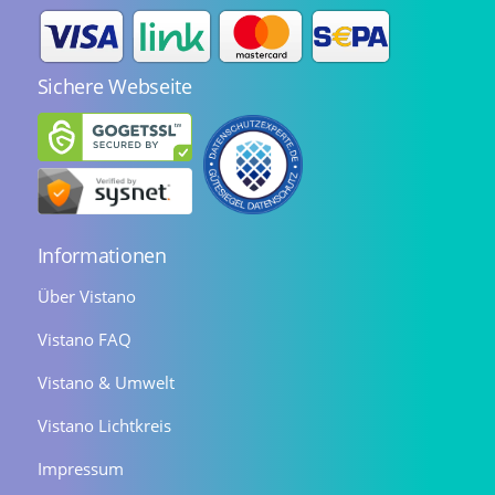
Sichere Webseite
Informationen
Über Vistano
Vistano FAQ
Vistano & Umwelt
Vistano Lichtkreis
Impressum