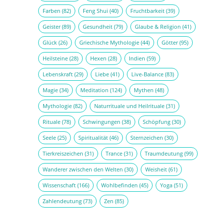
Farben
(82)
Feng Shui
(40)
Fruchtbarkeit
(39)
Geister
(89)
Gesundheit
(79)
Glaube & Religion
(41)
Glück
(26)
Griechische Mythologie
(44)
Götter
(95)
Heilsteine
(28)
Hexen
(28)
Indien
(59)
Lebenskraft
(29)
Liebe
(41)
Live-Balance
(83)
Magie
(34)
Meditation
(124)
Mythen
(48)
Mythologie
(82)
Naturrituale und Heilrituale
(31)
Rituale
(78)
Schwingungen
(38)
Schöpfung
(30)
Seele
(25)
Spiritualität
(46)
Sternzeichen
(30)
Tierkreiszeichen
(31)
Trance
(31)
Traumdeutung
(99)
Wanderer zwischen den Welten
(30)
Weisheit
(61)
Wissenschaft
(166)
Wohlbefinden
(45)
Yoga
(51)
Zahlendeutung
(73)
Zen
(85)