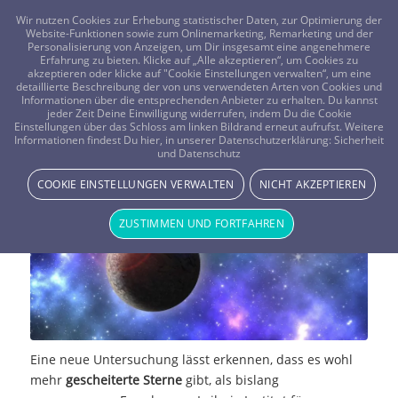
FRAGEN? KOSTENLOS ANRUFEN:
0800-8478266
Wir nutzen Cookies zur Erhebung statistischer Daten, zur Optimierung der
Website-Funktionen sowie zum Onlinemarketing, Remarketing und der
Personalisierung von Anzeigen, um Dir insgesamt eine angenehmere
Erfahrung zu bieten. Klicke auf „Alle akzeptieren“, um Cookies zu
akzeptieren oder klicke auf "Cookie Einstellungen verwalten“, um eine
detaillierte Beschreibung der von uns verwendeten Arten von Cookies und
Informationen über die entsprechenden Anbieter zu erhalten. Du kannst
jeder Zeit Deine Einwilligung widerrufen, indem Du die Cookie
Einstellungen über das Schloss am linken Bildrand erneut aufrufst. Weitere
Gescheiterte Sterne
Informationen findest Du hier, in unserer Datenschutzerklärung:
Sicherheit
und Datenschutz
STERNE & PLANETEN
COOKIE EINSTELLUNGEN VERWALTEN
NICHT AKZEPTIEREN
ZUSTIMMEN UND FORTFAHREN
Eine neue Untersuchung lässt erkennen, dass es wohl
mehr
gescheiterte Sterne
gibt, als bislang