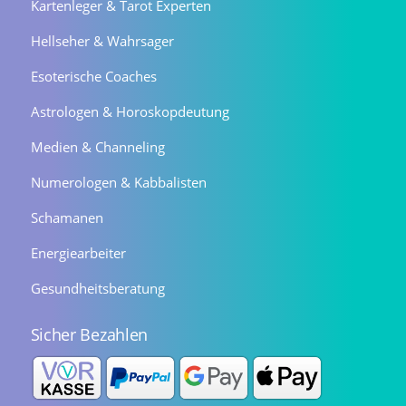
Kartenleger & Tarot Experten
Hellseher & Wahrsager
Esoterische Coaches
Astrologen & Horoskopdeutung
Medien & Channeling
Numerologen & Kabbalisten
Schamanen
Energiearbeiter
Gesundheitsberatung
Sicher Bezahlen