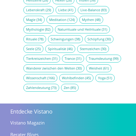
Heilsteine
(28)
Hexen
(28)
Indien
(59)
Lebenskraft
(29)
Liebe
(41)
Live-Balance
(83)
Magie
(34)
Meditation
(124)
Mythen
(48)
Mythologie
(82)
Naturrituale und Heilrituale
(31)
Rituale
(78)
Schwingungen
(38)
Schöpfung
(30)
Seele
(25)
Spiritualität
(46)
Sternzeichen
(30)
Tierkreiszeichen
(31)
Trance
(31)
Traumdeutung
(99)
Wanderer zwischen den Welten
(30)
Weisheit
(61)
Wissenschaft
(166)
Wohlbefinden
(45)
Yoga
(51)
Zahlendeutung
(73)
Zen
(85)
Entdecke Vistano
Vistano Magazin
Berater Blogs