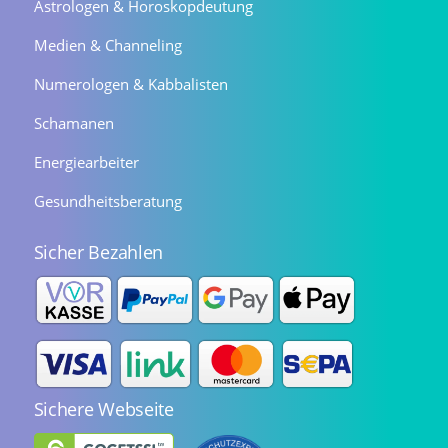
Astrologen & Horoskopdeutung
Medien & Channeling
Numerologen & Kabbalisten
Schamanen
Energiearbeiter
Gesundheitsberatung
Sicher Bezahlen
Sichere Webseite