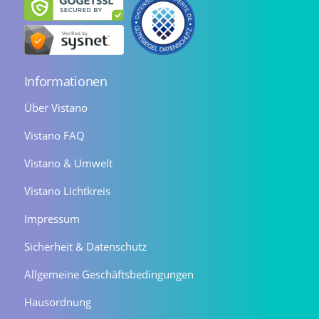
Informationen
Über Vistano
Vistano FAQ
Vistano & Umwelt
Vistano Lichtkreis
Impressum
Sicherheit & Datenschutz
Allgemeine Geschäftsbedingungen
Hausordnung