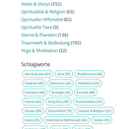
News & Storys
(352)
Spiritualität & Religion
(63)
Spirituelle Hilfsmittel
(82)
Spirituelle Tiere
(3)
Sterne & Planeten
(136)
Traumwelt & Bedeutung
(105)
Yoga & Meditation
(32)
Schlagworte
Alte Kulturen
(61)
Aura
(50)
Buddhismus
(46)
Chakren
(48)
Dämonen
(26)
Edelsteine
(56)
Elemente
(64)
Erzengel
(26)
Esoterik
(88)
Farben
(82)
Feng Shui
(40)
Fruchtbarkeit
(39)
Geister
(89)
Gesundheit
(79)
Glaube & Religion
(41)
Glück
(26)
Griechische Mythologie
(44)
Götter
(95)