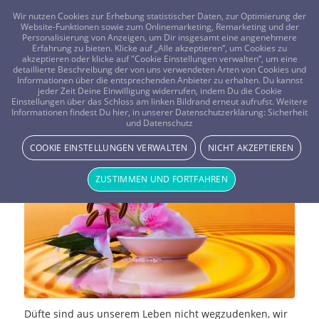
FRAGEN? KOSTENLOS ANRUFEN:
0800-8478266
Wir nutzen Cookies zur Erhebung statistischer Daten, zur Optimierung der
Website-Funktionen sowie zum Onlinemarketing, Remarketing und der
Personalisierung von Anzeigen, um Dir insgesamt eine angenehmere
Erfahrung zu bieten. Klicke auf „Alle akzeptieren“, um Cookies zu
akzeptieren oder klicke auf "Cookie Einstellungen verwalten“, um eine
detaillierte Beschreibung der von uns verwendeten Arten von Cookies und
Informationen über die entsprechenden Anbieter zu erhalten. Du kannst
jeder Zeit Deine Einwilligung widerrufen, indem Du die Cookie
Welche Gefühle lösen ätherische
Einstellungen über das Schloss am linken Bildrand erneut aufrufst. Weitere
Informationen findest Du hier, in unserer Datenschutzerklärung:
Sicherheit
und Datenschutz
Öle aus und warum?
COOKIE EINSTELLUNGEN VERWALTEN
NICHT AKZEPTIEREN
SPIRITUELLE HILFSMITTEL
ZUSTIMMEN UND FORTFAHREN
Düfte sind aus unserem Leben nicht wegzudenken, wir