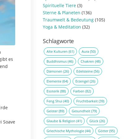
Spirituelle Tiere
(3)
Sterne & Planeten
(136)
Traumwelt & Bedeutung
(105)
Yoga & Meditation
(32)
Schlagworte
Alte Kulturen
(61)
Aura
(50)
n
ibt es
Buddhismus
(46)
Chakren
(48)
rend
Dämonen
(26)
Edelsteine
(56)
Elemente
(64)
Erzengel
(26)
Esoterik
(88)
Farben
(82)
Feng Shui
(40)
Fruchtbarkeit
(39)
Erde
Geister
(89)
Gesundheit
(79)
Glaube & Religion
(41)
Glück
(26)
ei Soave
Griechische Mythologie
(44)
Götter
(95)