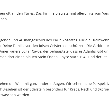
inen oft an den Türkis. Das Himmelblau stammt allerdings vom Va
ehen.
Legende und Aushängeschild des Karibik Staates. Für die Ureinwohn
nd Deine Familie vor den bösen Geistern zu schützen. Die Verbindu
s Amerikaners Edgar Cayce, der behauptete, dass es Atlantis gibt u
an dort einen blauen Stein finden. Cayce starb 1945 und der Stei
 sehen die Welt mit ganz anderen Augen. Wir sehen neue Perspekti
sch gesehen ist der Edelstein besonders für Krebs, Fisch und Skorpi
 gewaschen werden.