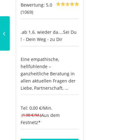
Bewertung: 5.0
(1069)
Götter des
.ab 1.6. wieder da....Sei Du
Hinduismus: Lakshmi
! - Dein Weg - zu Dir
und Vishnu
Eine empathische,
hellfühlende –
ganzheitliche Beratung in
allen aktuellen Fragen der
Liebe, Partnerschaft, ...
Tel: 0,00 €/Min.
(1.98 €/M.)
Aus dem
Festnetz*