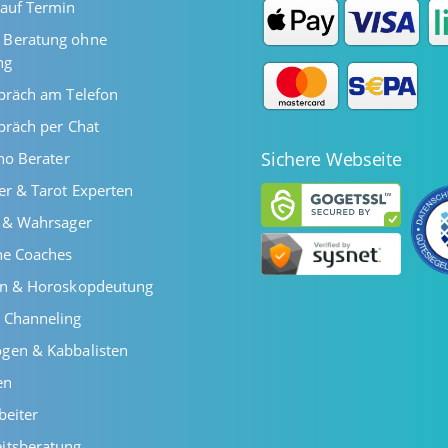
auf Termin
Beratung ohne
ng
präch am Telefon
präch per Chat
Sichere Webseite
ano Berater
er & Tarot Experten
r & Wahrsager
he Coaches
en & Horoskopdeutung
 Channeling
gen & Kabbalisten
en
beiter
itsberatung