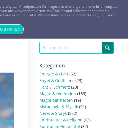
FRAGEN? KOSTENLOS ANRUFEN:
0800-8478266
lisierung von Anzeigen, um Dir insgesamt eine angenehmere Erfahrung zu
 der von uns verwendeten Arten von Cookies und Informationen über die
ldrand erneut aufrufst. Weitere Informationen findest Du hier, in unserer
Tageskarte
Magazin
ANMELDEN
REGISTRIEREN
FORTFAHREN
Kategorien
Energie & Licht
(63)
Engel & Göttliches
(23)
Herz & Schmerz
(20)
Magie & Methoden
(139)
Magie der Karten
(19)
Mythologie & Mystik
(91)
News & Storys
(352)
Spiritualität & Religion
(63)
Spirituelle Hilfsmittel
(82)