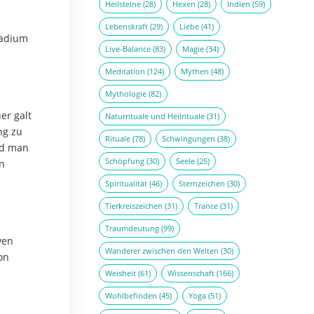
Heilsteine
(28)
Hexen
(28)
Indien
(59)
Lebenskraft
(29)
Liebe
(41)
nadium
Live-Balance
(83)
Magie
(34)
Meditation
(124)
Mythen
(48)
Mythologie
(82)
er galt
Naturrituale und Heilrituale
(31)
ng zu
Rituale
(78)
Schwingungen
(38)
nd man
Schöpfung
(30)
Seele
(25)
n
Spiritualität
(46)
Sternzeichen
(30)
Tierkreiszeichen
(31)
Trance
(31)
Traumdeutung
(99)
ven
Wanderer zwischen den Welten
(30)
on
Weisheit
(61)
Wissenschaft
(166)
Wohlbefinden
(45)
Yoga
(51)