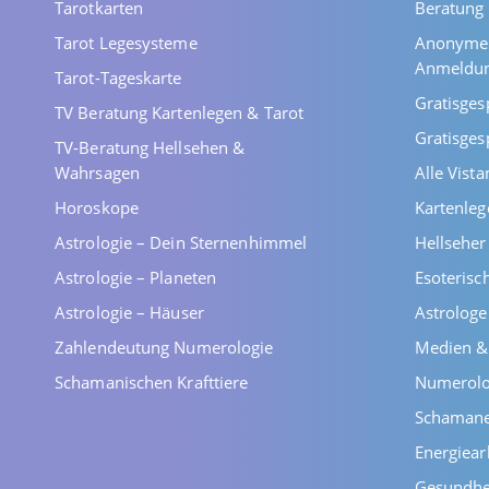
Tarotkarten
Beratung 
Tarot Legesysteme
Anonyme 
Anmeldu
Tarot-Tageskarte
Gratisges
TV Beratung Kartenlegen & Tarot
Gratisges
TV-Beratung Hellsehen &
Wahrsagen
Alle Vist
Horoskope
Kartenleg
Astrologie – Dein Sternenhimmel
Hellsehe
Astrologie – Planeten
Esoterisc
Astrologie – Häuser
Astrolog
Zahlendeutung Numerologie
Medien &
Schamanischen Krafttiere
Numerolo
Schaman
Energiear
Gesundhe