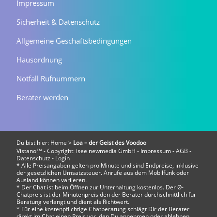
Impressum
Sicherheit & Datenschutz
Allgemeine Geschäftsbedingungen
Hausordnung
Notfall Rufnummern
Berater werden
Du bist hier:
Home
>
Loa – der Geist des Voodoo
Vistano™ - Copyright:
isee newmedia GmbH
-
Impressum
-
AGB
-
Datenschutz
-
Login
* Alle Preisangaben gelten pro Minute und sind Endpreise, inklusive
der gesetzlichen Umsatzsteuer. Anrufe aus dem Mobilfunk oder
Ausland können variieren.
* Der Chat ist beim Öffnen zur Unterhaltung kostenlos. Der Ø-
Chatpreis ist der Minutenpreis den der Berater durchschnittlich für
Beratung verlangt und dient als Richtwert.
* Für eine kostenpflichtige Chatberatung schlägt Dir der Berater
direkt im Chat einen Preis vor, den Du annehmen oder ablehnen