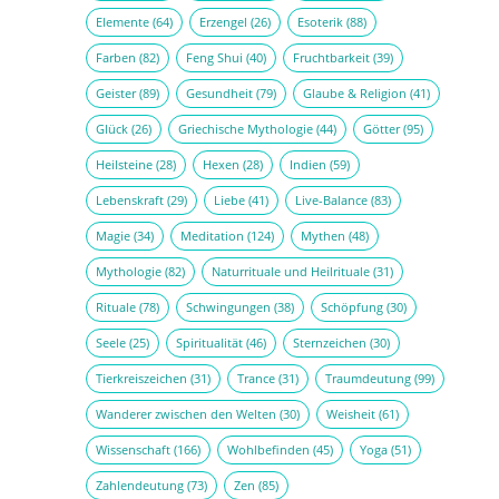
Elemente
(64)
Erzengel
(26)
Esoterik
(88)
Farben
(82)
Feng Shui
(40)
Fruchtbarkeit
(39)
Geister
(89)
Gesundheit
(79)
Glaube & Religion
(41)
Glück
(26)
Griechische Mythologie
(44)
Götter
(95)
Heilsteine
(28)
Hexen
(28)
Indien
(59)
Lebenskraft
(29)
Liebe
(41)
Live-Balance
(83)
Magie
(34)
Meditation
(124)
Mythen
(48)
Mythologie
(82)
Naturrituale und Heilrituale
(31)
Rituale
(78)
Schwingungen
(38)
Schöpfung
(30)
Seele
(25)
Spiritualität
(46)
Sternzeichen
(30)
Tierkreiszeichen
(31)
Trance
(31)
Traumdeutung
(99)
Wanderer zwischen den Welten
(30)
Weisheit
(61)
Wissenschaft
(166)
Wohlbefinden
(45)
Yoga
(51)
Zahlendeutung
(73)
Zen
(85)