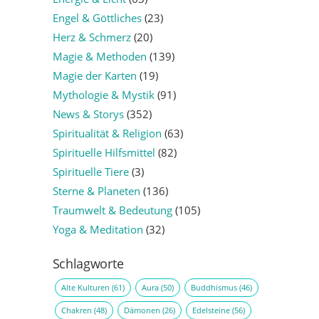
Engel & Göttliches
(23)
Herz & Schmerz
(20)
Magie & Methoden
(139)
Magie der Karten
(19)
Mythologie & Mystik
(91)
News & Storys
(352)
Spiritualität & Religion
(63)
Spirituelle Hilfsmittel
(82)
Spirituelle Tiere
(3)
Sterne & Planeten
(136)
Traumwelt & Bedeutung
(105)
Yoga & Meditation
(32)
Schlagworte
Alte Kulturen
(61)
Aura
(50)
Buddhismus
(46)
Chakren
(48)
Dämonen
(26)
Edelsteine
(56)