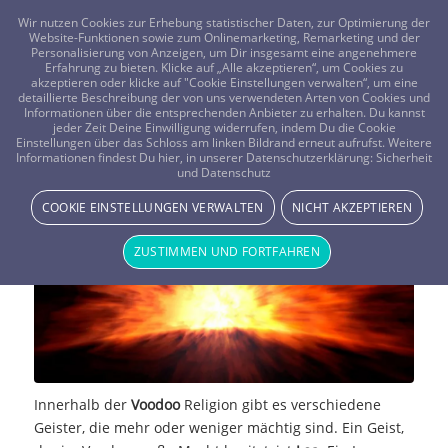
FRAGEN? KOSTENLOS ANRUFEN:
0800-8478266
Wir nutzen Cookies zur Erhebung statistischer Daten, zur Optimierung der
Website-Funktionen sowie zum Onlinemarketing, Remarketing und der
Personalisierung von Anzeigen, um Dir insgesamt eine angenehmere
Erfahrung zu bieten. Klicke auf „Alle akzeptieren“, um Cookies zu
akzeptieren oder klicke auf "Cookie Einstellungen verwalten“, um eine
detaillierte Beschreibung der von uns verwendeten Arten von Cookies und
Informationen über die entsprechenden Anbieter zu erhalten. Du kannst
jeder Zeit Deine Einwilligung widerrufen, indem Du die Cookie
Einstellungen über das Schloss am linken Bildrand erneut aufrufst. Weitere
Loa – der Geist des Voodoo
Informationen findest Du hier, in unserer Datenschutzerklärung:
Sicherheit
und Datenschutz
SPIRITUALITÄT & RELIGION
COOKIE EINSTELLUNGEN VERWALTEN
NICHT AKZEPTIEREN
ZUSTIMMEN UND FORTFAHREN
Innerhalb der
Voodoo
Religion gibt es verschiedene
Geister, die mehr oder weniger mächtig sind. Ein Geist,