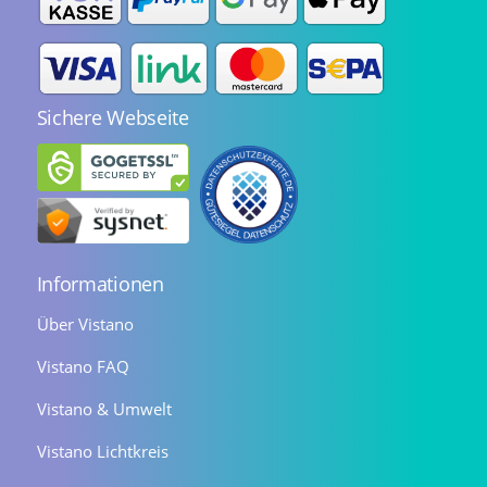
Sichere Webseite
Informationen
Über Vistano
Vistano FAQ
Vistano & Umwelt
Vistano Lichtkreis