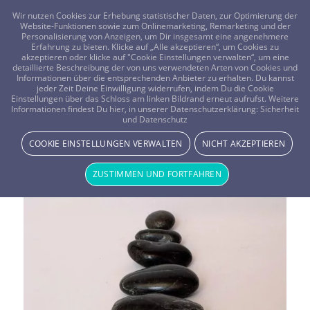
FRAGEN? KOSTENLOS ANRUFEN:
0800-8478266
Wir nutzen Cookies zur Erhebung statistischer Daten, zur Optimierung der
Website-Funktionen sowie zum Onlinemarketing, Remarketing und der
Personalisierung von Anzeigen, um Dir insgesamt eine angenehmere
Erfahrung zu bieten. Klicke auf „Alle akzeptieren“, um Cookies zu
akzeptieren oder klicke auf "Cookie Einstellungen verwalten“, um eine
detaillierte Beschreibung der von uns verwendeten Arten von Cookies und
Informationen über die entsprechenden Anbieter zu erhalten. Du kannst
jeder Zeit Deine Einwilligung widerrufen, indem Du die Cookie
Einstellungen über das Schloss am linken Bildrand erneut aufrufst. Weitere
Informationen findest Du hier, in unserer Datenschutzerklärung:
Sicherheit
Schlagwortarchiv für:
Feld der
und Datenschutz
COOKIE EINSTELLUNGEN VERWALTEN
NICHT AKZEPTIEREN
Ahnen
ZUSTIMMEN UND FORTFAHREN