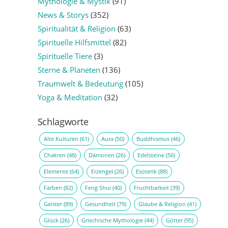
Mythologie & Mystik
(91)
News & Storys
(352)
Spiritualität & Religion
(63)
Spirituelle Hilfsmittel
(82)
Spirituelle Tiere
(3)
Sterne & Planeten
(136)
Traumwelt & Bedeutung
(105)
Yoga & Meditation
(32)
Schlagworte
Alte Kulturen
(61)
Aura
(50)
Buddhismus
(46)
Chakren
(48)
Dämonen
(26)
Edelsteine
(56)
Elemente
(64)
Erzengel
(26)
Esoterik
(88)
Farben
(82)
Feng Shui
(40)
Fruchtbarkeit
(39)
Geister
(89)
Gesundheit
(79)
Glaube & Religion
(41)
Glück
(26)
Griechische Mythologie
(44)
Götter
(95)