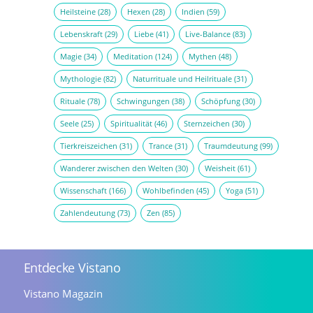
Heilsteine
(28)
Hexen
(28)
Indien
(59)
Lebenskraft
(29)
Liebe
(41)
Live-Balance
(83)
Magie
(34)
Meditation
(124)
Mythen
(48)
Mythologie
(82)
Naturrituale und Heilrituale
(31)
Rituale
(78)
Schwingungen
(38)
Schöpfung
(30)
Seele
(25)
Spiritualität
(46)
Sternzeichen
(30)
Tierkreiszeichen
(31)
Trance
(31)
Traumdeutung
(99)
Wanderer zwischen den Welten
(30)
Weisheit
(61)
Wissenschaft
(166)
Wohlbefinden
(45)
Yoga
(51)
Zahlendeutung
(73)
Zen
(85)
Entdecke Vistano
Vistano Magazin