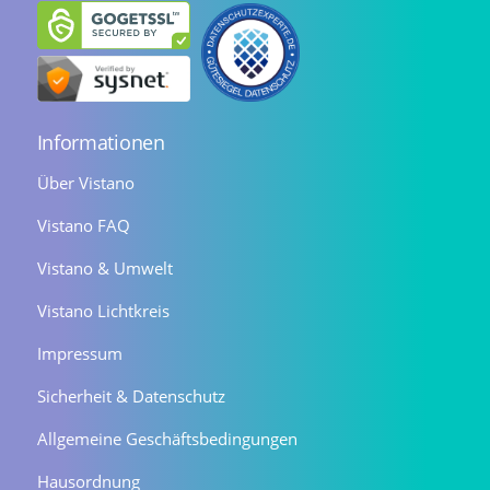
Informationen
Über Vistano
Vistano FAQ
Vistano & Umwelt
Vistano Lichtkreis
Impressum
Sicherheit & Datenschutz
Allgemeine Geschäftsbedingungen
Hausordnung