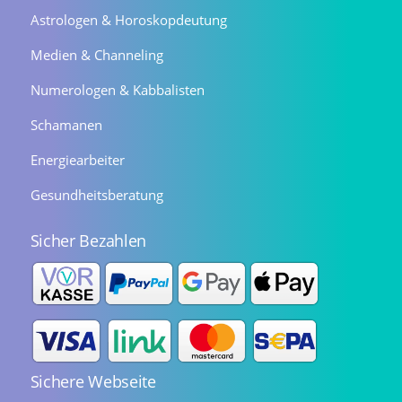
Astrologen & Horoskopdeutung
Medien & Channeling
Numerologen & Kabbalisten
Schamanen
Energiearbeiter
Gesundheitsberatung
Sicher Bezahlen
Sichere Webseite