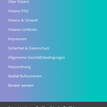
Über Vistano
Vistano FAQ
Vistano & Umwelt
Vistano Lichtkreis
Impressum
Sicherheit & Datenschutz
Allgemeine Geschäftsbedingungen
Hausordnung
Notfall Rufnummern
Berater werden