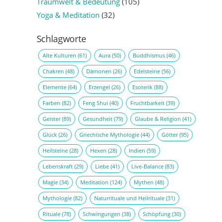
Traumwelt & Bedeutung
(105)
Yoga & Meditation
(32)
Schlagworte
Alte Kulturen
(61)
Aura
(50)
Buddhismus
(46)
Chakren
(48)
Dämonen
(26)
Edelsteine
(56)
Elemente
(64)
Erzengel
(26)
Esoterik
(88)
Farben
(82)
Feng Shui
(40)
Fruchtbarkeit
(39)
Geister
(89)
Gesundheit
(79)
Glaube & Religion
(41)
Glück
(26)
Griechische Mythologie
(44)
Götter
(95)
Heilsteine
(28)
Hexen
(28)
Indien
(59)
Lebenskraft
(29)
Liebe
(41)
Live-Balance
(83)
Magie
(34)
Meditation
(124)
Mythen
(48)
Mythologie
(82)
Naturrituale und Heilrituale
(31)
Rituale
(78)
Schwingungen
(38)
Schöpfung
(30)