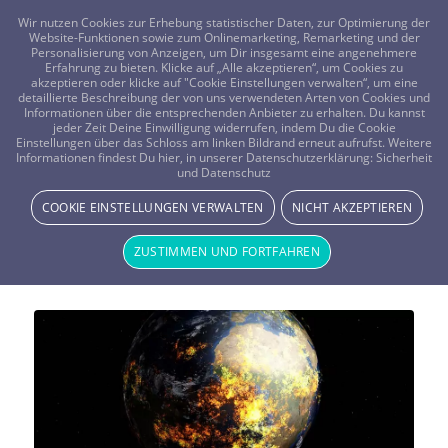
FRAGEN? KOSTENLOS ANRUFEN:
0800-8478266
Wir nutzen Cookies zur Erhebung statistischer Daten, zur Optimierung der
Website-Funktionen sowie zum Onlinemarketing, Remarketing und der
Personalisierung von Anzeigen, um Dir insgesamt eine angenehmere
Erfahrung zu bieten. Klicke auf „Alle akzeptieren“, um Cookies zu
akzeptieren oder klicke auf "Cookie Einstellungen verwalten“, um eine
detaillierte Beschreibung der von uns verwendeten Arten von Cookies und
Informationen über die entsprechenden Anbieter zu erhalten. Du kannst
jeder Zeit Deine Einwilligung widerrufen, indem Du die Cookie
Der Maya Kalender: Der
Einstellungen über das Schloss am linken Bildrand erneut aufrufst. Weitere
Informationen findest Du hier, in unserer Datenschutzerklärung:
Sicherheit
und Datenschutz
Weltuntergang aus verschiedenen
COOKIE EINSTELLUNGEN VERWALTEN
NICHT AKZEPTIEREN
Sichtweisen
ZUSTIMMEN UND FORTFAHREN
MYTHOLOGIE & MYSTIK