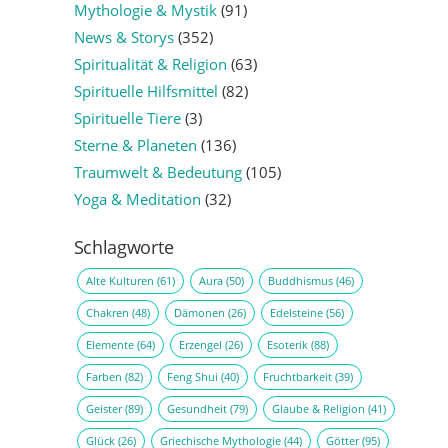
Mythologie & Mystik
(91)
News & Storys
(352)
Spiritualität & Religion
(63)
Spirituelle Hilfsmittel
(82)
Spirituelle Tiere
(3)
Sterne & Planeten
(136)
Traumwelt & Bedeutung
(105)
Yoga & Meditation
(32)
Schlagworte
Alte Kulturen
(61)
Aura
(50)
Buddhismus
(46)
Chakren
(48)
Dämonen
(26)
Edelsteine
(56)
Elemente
(64)
Erzengel
(26)
Esoterik
(88)
Farben
(82)
Feng Shui
(40)
Fruchtbarkeit
(39)
Geister
(89)
Gesundheit
(79)
Glaube & Religion
(41)
Glück
(26)
Griechische Mythologie
(44)
Götter
(95)