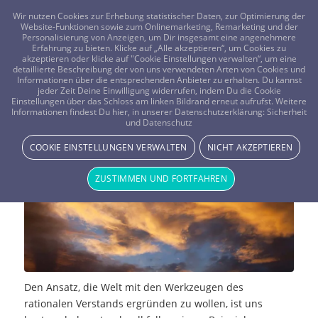
FRAGEN? KOSTENLOS ANRUFEN:
0800-8478266
Wir nutzen Cookies zur Erhebung statistischer Daten, zur Optimierung der
Website-Funktionen sowie zum Onlinemarketing, Remarketing und der
Personalisierung von Anzeigen, um Dir insgesamt eine angenehmere
Erfahrung zu bieten. Klicke auf „Alle akzeptieren“, um Cookies zu
akzeptieren oder klicke auf "Cookie Einstellungen verwalten“, um eine
detaillierte Beschreibung der von uns verwendeten Arten von Cookies und
Informationen über die entsprechenden Anbieter zu erhalten. Du kannst
jeder Zeit Deine Einwilligung widerrufen, indem Du die Cookie
Einstellungen über das Schloss am linken Bildrand erneut aufrufst. Weitere
Theosophie
Informationen findest Du hier, in unserer Datenschutzerklärung:
Sicherheit
und Datenschutz
MAGIE & METHODEN
COOKIE EINSTELLUNGEN VERWALTEN
NICHT AKZEPTIEREN
ZUSTIMMEN UND FORTFAHREN
Den Ansatz, die Welt mit den Werkzeugen des
rationalen Verstands ergründen zu wollen, ist uns