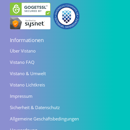
Informationen
Über Vistano
Vistano FAQ
Vistano & Umwelt
Vistano Lichtkreis
Impressum
Sicherheit & Datenschutz
Allgemeine Geschäftsbedingungen