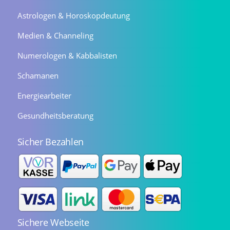
Astrologen & Horoskopdeutung
Medien & Channeling
Numerologen & Kabbalisten
Schamanen
Energiearbeiter
Gesundheitsberatung
Sicher Bezahlen
Sichere Webseite