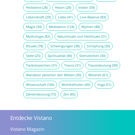
Heilsteine
(28)
Hexen
(28)
Indien
(59)
Lebenskraft
(29)
Liebe
(41)
Live-Balance
(83)
Magie
(34)
Meditation
(124)
Mythen
(48)
Mythologie
(82)
Naturrituale und Heilrituale
(31)
Rituale
(78)
Schwingungen
(38)
Schöpfung
(30)
Seele
(25)
Spiritualität
(46)
Sternzeichen
(30)
Tierkreiszeichen
(31)
Trance
(31)
Traumdeutung
(99)
Wanderer zwischen den Welten
(30)
Weisheit
(61)
Wissenschaft
(166)
Wohlbefinden
(45)
Yoga
(51)
Zahlendeutung
(73)
Zen
(85)
Entdecke Vistano
Vistano Magazin