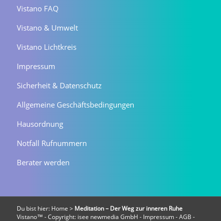
Vistano FAQ
Vistano & Umwelt
Vistano Lichtkreis
Impressum
Sicherheit & Datenschutz
Allgemeine Geschäftsbedingungen
Hausordnung
Notfall Rufnummern
Berater werden
Du bist hier:
Home
>
Meditation – Der Weg zur inneren Ruhe
Vistano™ - Copyright:
isee newmedia GmbH
-
Impressum
-
AGB
-