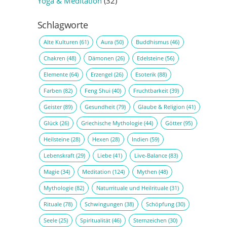
Yoga & Meditation
(32)
Schlagworte
Alte Kulturen
(61)
Aura
(50)
Buddhismus
(46)
Chakren
(48)
Dämonen
(26)
Edelsteine
(56)
Elemente
(64)
Erzengel
(26)
Esoterik
(88)
Farben
(82)
Feng Shui
(40)
Fruchtbarkeit
(39)
Geister
(89)
Gesundheit
(79)
Glaube & Religion
(41)
Glück
(26)
Griechische Mythologie
(44)
Götter
(95)
Heilsteine
(28)
Hexen
(28)
Indien
(59)
Lebenskraft
(29)
Liebe
(41)
Live-Balance
(83)
Magie
(34)
Meditation
(124)
Mythen
(48)
Mythologie
(82)
Naturrituale und Heilrituale
(31)
Rituale
(78)
Schwingungen
(38)
Schöpfung
(30)
Seele
(25)
Spiritualität
(46)
Sternzeichen
(30)