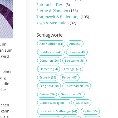
Spirituelle Tiere
(3)
Sterne & Planeten
(136)
Traumwelt & Bedeutung
(105)
Yoga & Meditation
(32)
Schlagworte
Alte Kulturen
(61)
Aura
(50)
, im
nen zum
Buddhismus
(46)
Chakren
(48)
 wird
Dämonen
(26)
Edelsteine
(56)
Elemente
(64)
Erzengel
(26)
n einer
tung
Esoterik
(88)
Farben
(82)
t, die
Feng Shui
(40)
Fruchtbarkeit
(39)
sche
Geister
(89)
Gesundheit
(79)
Glaube & Religion
(41)
Glück
(26)
nschen
n kann
Griechische Mythologie
(44)
Götter
(95)
viele