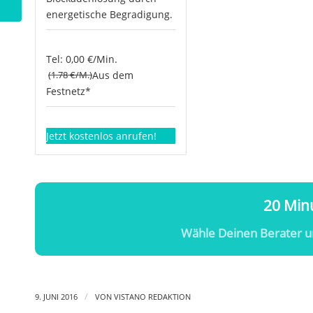
energetische Begradigung.
Tel: 0,00 €/Min.
(1.78 €/M.)
Aus dem
Festnetz*
Jetzt kostenlos anrufen!
20 Minu
Wähle Deinen Berater u
/
9. JUNI 2016
VON
VISTANO REDAKTION