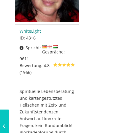
WhiteLight
ID: 4316
Spricht:
Gespräche:
9611
Bewertung: 4.8
(1966)
Spirituelle Lebensberatung
und kartengestütztes
Hellsehen mit Zeit- und
Zukunftstendenzen.
Antwort auf konkrete
Fragen, kein Rundumblick!
Stern von Bethlehem
Blockadenlösung durch