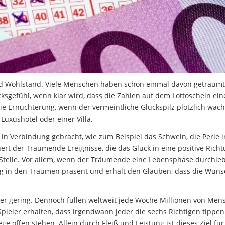
und Wohlstand. Viele Menschen haben schon einmal davon geträumt
ücksgefühl, wenn klar wird, dass die Zahlen auf dem Lottoschein ei
ie Ernüchterung, wenn der vermeintliche Glückspilz plötzlich wach
Luxushotel oder einer Villa.
n Verbindung gebracht, wie zum Beispiel das Schwein, die Perle i
rt der Träumende Ereignisse, die das Glück in eine positive Rich
 Stelle. Vor allem, wenn der Träumende eine Lebensphase durchleb
äufig in den Träumen präsent und erhält den Glauben, dass die Wün
 eher gering. Dennoch füllen weltweit jede Woche Millionen von Me
 Spieler erhalten, dass irgendwann jeder die sechs Richtigen tippe
 offen stehen. Allein durch Fleiß und Leistung ist dieses Ziel für 