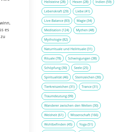
Heilsteine
(28)
Hexen
(28)
Indien
(59)
Lebenskraft
(29)
Liebe
(41)
Live-Balance
(83)
Magie
(34)
ewinn,
ss es
Meditation
(124)
Mythen
(48)
 zu
Mythologie
(82)
Naturrituale und Heilrituale
(31)
Rituale
(78)
Schwingungen
(38)
Schöpfung
(30)
Seele
(25)
Spiritualität
(46)
Sternzeichen
(30)
Tierkreiszeichen
(31)
Trance
(31)
Traumdeutung
(99)
Wanderer zwischen den Welten
(30)
Weisheit
(61)
Wissenschaft
(166)
Wohlbefinden
(45)
Yoga
(51)