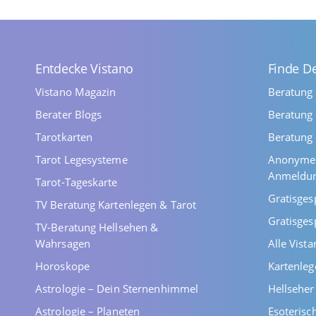
Entdecke Vistano
Finde D
Vistano Magazin
Beratung
Berater Blogs
Beratung 
Tarotkarten
Beratung 
Tarot Legesysteme
Anonyme 
Anmeldu
Tarot-Tageskarte
Gratisges
TV Beratung Kartenlegen & Tarot
Gratisges
TV-Beratung Hellsehen &
Wahrsagen
Alle Vist
Horoskope
Kartenleg
Astrologie – Dein Sternenhimmel
Hellsehe
Astrologie – Planeten
Esoterisc