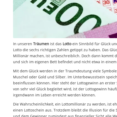
In unseren
Träumen
ist das
Lotto
ein Sinnbild für Glück 
Lotto die sechs richtigen Zahlen getippt zu haben. Das Gl
Millionär machen, ist unbeschreiblich. Doch dann kommt d
und sich im eigenen Bett befindet und nicht etwa in einem 
Mit dem Glück werden in der Traumdeutung viele Symbole i
Muschel oder Gold und Silber. Im Unterbewusstsein speiche
beeinflussen können. Hier steht der Lottogewinn an erster
von sehr viel Glück begleitet wird, ist der Lottogewinn h
irgendwann im Leben erreicht werden können.
Die Wahrscheinlichkeit, ein Lottomillionär zu werden, ist
einen Lottoschein aus. Trotzdem bleibt die Illusion für die
und dem Gewinner zumindest aus finanzieller Sicht alle Wege