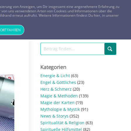
FRAGEN? KOSTENLOS ANRUFEN:
0800-8478266
lisierung von Anzeigen, um Dir insgesamt eine angenehmere Erfahrung zu
 der von uns verwendeten Arten von Cookies und Informationen über die
ldrand erneut aufrufst. Weitere Informationen findest Du hier, in unserer
Tageskarte
Magazin
ANMELDEN
REGISTRIEREN
FORTFAHREN
Kategorien
Energie & Licht
(63)
Engel & Göttliches
(23)
Herz & Schmerz
(20)
Magie & Methoden
(139)
Magie der Karten
(19)
Mythologie & Mystik
(91)
News & Storys
(352)
Spiritualität & Religion
(63)
Spirituelle Hilfsmittel
(82)