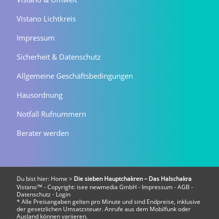
Vistano Lichtkreis
Impressum
Sicherheit & Datenschutz
Allgemeine Geschäftsbedingungen
Hausordnung
Notfall Rufnummern
Berater werden
Du bist hier:
Home
>
Die sieben Hauptchakren – Das Halschakra
Vistano™ - Copyright:
isee newmedia GmbH
-
Impressum
-
AGB
-
Datenschutz
-
Login
* Alle Preisangaben gelten pro Minute und sind Endpreise, inklusive
der gesetzlichen Umsatzsteuer. Anrufe aus dem Mobilfunk oder
Ausland können variieren.