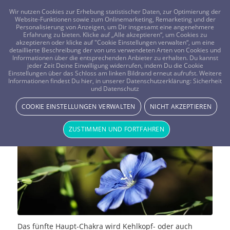
FRAGEN? KOSTENLOS ANRUFEN:
0800-8478266
Wir nutzen Cookies zur Erhebung statistischer Daten, zur Optimierung der
Website-Funktionen sowie zum Onlinemarketing, Remarketing und der
Personalisierung von Anzeigen, um Dir insgesamt eine angenehmere
Erfahrung zu bieten. Klicke auf „Alle akzeptieren“, um Cookies zu
akzeptieren oder klicke auf "Cookie Einstellungen verwalten“, um eine
detaillierte Beschreibung der von uns verwendeten Arten von Cookies und
Informationen über die entsprechenden Anbieter zu erhalten. Du kannst
jeder Zeit Deine Einwilligung widerrufen, indem Du die Cookie
Die sieben Hauptchakren – Das
Einstellungen über das Schloss am linken Bildrand erneut aufrufst. Weitere
Informationen findest Du hier, in unserer Datenschutzerklärung:
Sicherheit
und Datenschutz
Halschakra
COOKIE EINSTELLUNGEN VERWALTEN
NICHT AKZEPTIEREN
NEWS & STORYS
ZUSTIMMEN UND FORTFAHREN
Das fünfte Haupt-Chakra wird Kehlkopf- oder auch