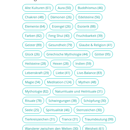
Alte Kulturen
(61)
Aura
(50)
Buddhismus
(46)
Chakren
(48)
Dämonen
(26)
Edelsteine
(56)
Elemente
(64)
Erzengel
(26)
Esoterik
(88)
Farben
(82)
Feng Shui
(40)
Fruchtbarkeit
(39)
Geister
(89)
Gesundheit
(79)
Glaube & Religion
(41)
Glück
(26)
Griechische Mythologie
(44)
Götter
(95)
Heilsteine
(28)
Hexen
(28)
Indien
(59)
Lebenskraft
(29)
Liebe
(41)
Live-Balance
(83)
Magie
(34)
Meditation
(124)
Mythen
(48)
Mythologie
(82)
Naturrituale und Heilrituale
(31)
Rituale
(78)
Schwingungen
(38)
Schöpfung
(30)
Seele
(25)
Spiritualität
(46)
Sternzeichen
(30)
Tierkreiszeichen
(31)
Trance
(31)
Traumdeutung
(99)
Wanderer zwischen den Welten
(30)
Weisheit
(61)