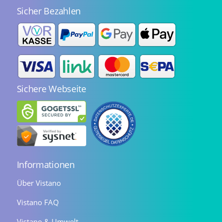
Sicher Bezahlen
Sichere Webseite
Informationen
Über Vistano
Vistano FAQ
Vistano & Umwelt