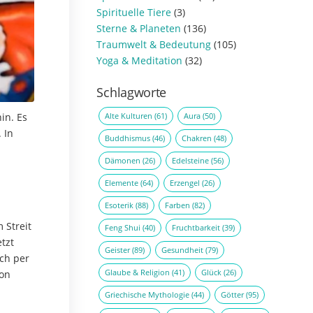
Spirituelle Tiere
(3)
Sterne & Planeten
(136)
Traumwelt & Bedeutung
(105)
Yoga & Meditation
(32)
Schlagworte
Alte Kulturen
(61)
Aura
(50)
in. Es
 In
Buddhismus
(46)
Chakren
(48)
Dämonen
(26)
Edelsteine
(56)
Elemente
(64)
Erzengel
(26)
Esoterik
(88)
Farben
(82)
 Streit
Feng Shui
(40)
Fruchtbarkeit
(39)
etzt
Geister
(89)
Gesundheit
(79)
ich per
Glaube & Religion
(41)
Glück
(26)
von
Griechische Mythologie
(44)
Götter
(95)