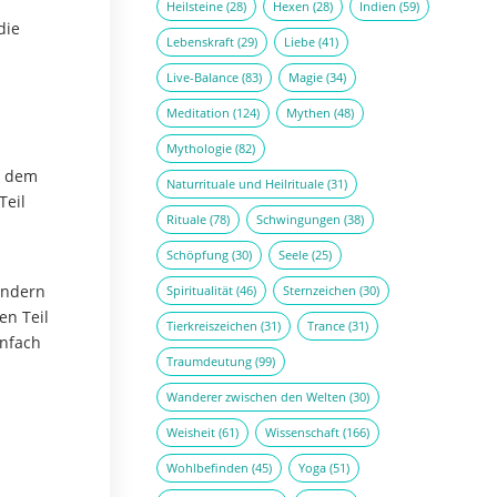
Heilsteine
(28)
Hexen
(28)
Indien
(59)
die
Lebenskraft
(29)
Liebe
(41)
Live-Balance
(83)
Magie
(34)
Meditation
(124)
Mythen
(48)
Mythologie
(82)
r dem
Naturrituale und Heilrituale
(31)
Teil
Rituale
(78)
Schwingungen
(38)
Schöpfung
(30)
Seele
(25)
ondern
Spiritualität
(46)
Sternzeichen
(30)
en Teil
Tierkreiszeichen
(31)
Trance
(31)
infach
Traumdeutung
(99)
Wanderer zwischen den Welten
(30)
Weisheit
(61)
Wissenschaft
(166)
Wohlbefinden
(45)
Yoga
(51)