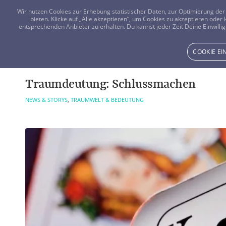
Wir nutzen Cookies zur Erhebung statistischer Daten, zur Optimierung d
bieten. Klicke auf „Alle akzeptieren“, um Cookies zu akzeptieren oder
entsprechenden Anbieter zu erhalten. Du kannst jeder Zeit Deine Einwillig
COOKIE E
Traumdeutung: Schlussmachen
NEWS & STORYS
,
TRAUMWELT & BEDEUTUNG