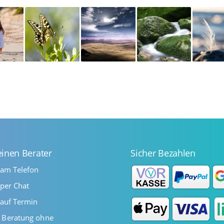
einen Berater
Sicher Bezahlen
 am Telefon
per Chat
auf Termin
Beratung ohne