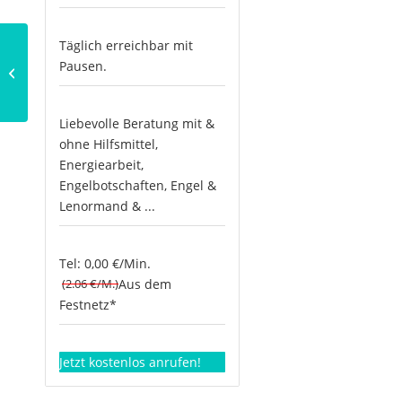
Täglich erreichbar mit
Die Prophezeiungen
Pausen.
des Mühlhiasl
Liebevolle Beratung mit &
ohne Hilfsmittel,
Energiearbeit,
Engelbotschaften, Engel &
Lenormand & ...
Tel: 0,00 €/Min.
(2.06 €/M.)
Aus dem
Festnetz*
Jetzt kostenlos anrufen!