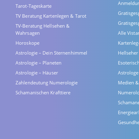
Anmeldu
Tarot-Tageskarte
Gratisges
TV Beratung Kartenlegen & Tarot
Gratisges
TV-Beratung Hellsehen &
Wahrsagen
Alle Vist
Horoskope
Kartenleg
Astrologie – Dein Sternenhimmel
Hellsehe
Astrologie – Planeten
Esoterisc
Astrologie – Häuser
Astrolog
Zahlendeutung Numerologie
Medien &
Schamanischen Krafttiere
Numerolo
Schaman
Energiear
Gesundhe