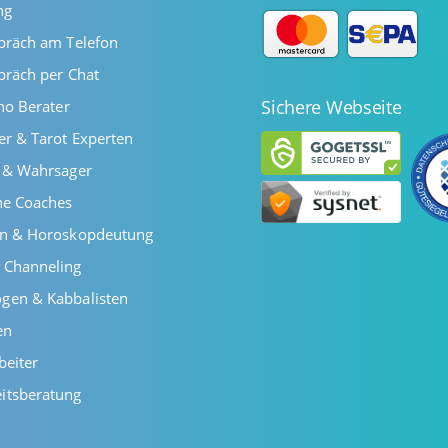
ng
präch am Telefon
präch per Chat
Sichere Webseite
ano Berater
er & Tarot Experten
r & Wahrsager
he Coaches
en & Horoskopdeutung
 Channeling
gen & Kabbalisten
en
beiter
itsberatung