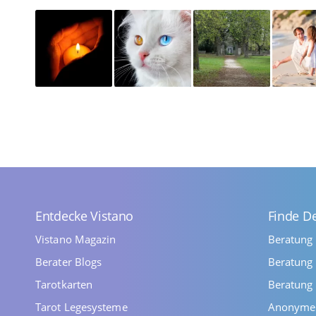
Entdecke Vistano
Finde D
Vistano Magazin
Beratung
Berater Blogs
Beratung 
Tarotkarten
Beratung 
Tarot Legesysteme
Anonyme 