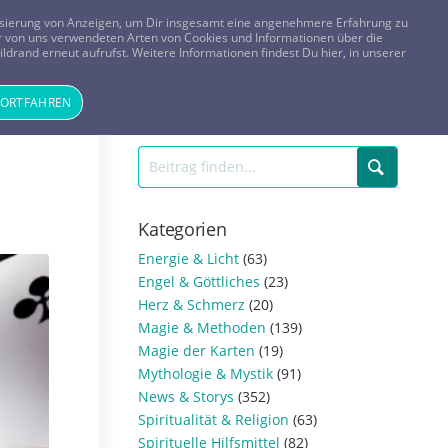
FRAGEN? KOSTENLOS ANRUFEN:
0800-8478266
lisierung von Anzeigen, um Dir insgesamt eine angenehmere Erfahrung zu
 der von uns verwendeten Arten von Cookies und Informationen über die
ldrand erneut aufrufst. Weitere Informationen findest Du hier, in unserer
Tageskarte
Magazin
ANMELDEN
REGISTRIEREN
FORTFAHREN
Kategorien
Energie & Licht
(63)
Engel & Göttliches
(23)
Herz & Schmerz
(20)
Magie & Methoden
(139)
Magie der Karten
(19)
Mythologie & Mystik
(91)
News & Storys
(352)
Spiritualität & Religion
(63)
Spirituelle Hilfsmittel
(82)