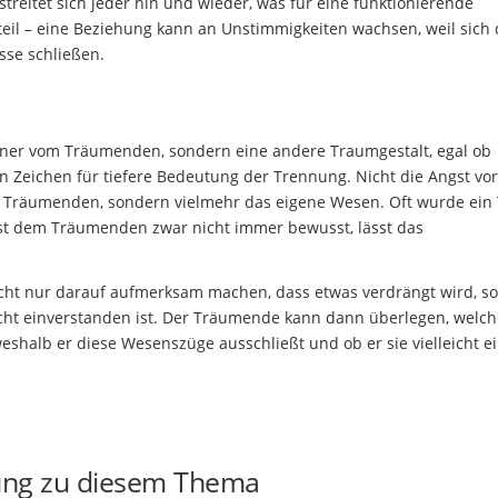
streitet sich jeder hin und wieder, was für eine funktionierende
eil – eine Beziehung kann an Unstimmigkeiten wachsen, weil sich 
se schließen.
artner vom Träumenden, sondern eine andere Traumgestalt, egal ob
in Zeichen für tiefere Bedeutung der Trennung. Nicht die Angst vo
 Träumenden, sondern vielmehr das eigene Wesen. Oft wurde ein 
ist dem Träumenden zwar nicht immer bewusst, lässt das
cht nur darauf aufmerksam machen, dass etwas verdrängt wird, s
cht einverstanden ist. Der Träumende kann dann überlegen, welch
eshalb er diese Wesenszüge ausschließt und ob er sie vielleicht e
ung zu diesem Thema