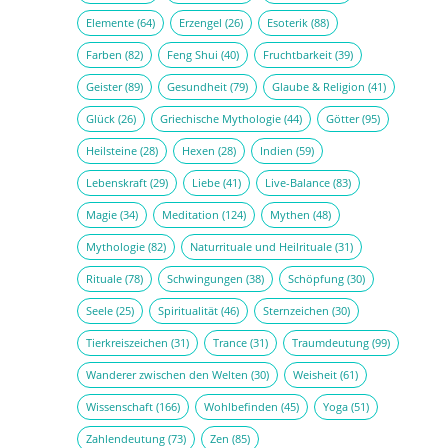
Elemente
(64)
Erzengel
(26)
Esoterik
(88)
Farben
(82)
Feng Shui
(40)
Fruchtbarkeit
(39)
Geister
(89)
Gesundheit
(79)
Glaube & Religion
(41)
Glück
(26)
Griechische Mythologie
(44)
Götter
(95)
Heilsteine
(28)
Hexen
(28)
Indien
(59)
Lebenskraft
(29)
Liebe
(41)
Live-Balance
(83)
Magie
(34)
Meditation
(124)
Mythen
(48)
Mythologie
(82)
Naturrituale und Heilrituale
(31)
Rituale
(78)
Schwingungen
(38)
Schöpfung
(30)
Seele
(25)
Spiritualität
(46)
Sternzeichen
(30)
Tierkreiszeichen
(31)
Trance
(31)
Traumdeutung
(99)
Wanderer zwischen den Welten
(30)
Weisheit
(61)
Wissenschaft
(166)
Wohlbefinden
(45)
Yoga
(51)
Zahlendeutung
(73)
Zen
(85)