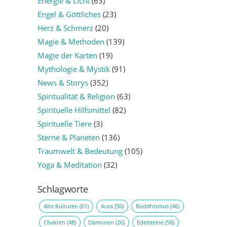
Energie & Licht
(63)
Engel & Göttliches
(23)
Herz & Schmerz
(20)
Magie & Methoden
(139)
Magie der Karten
(19)
Mythologie & Mystik
(91)
News & Storys
(352)
Spiritualität & Religion
(63)
Spirituelle Hilfsmittel
(82)
Spirituelle Tiere
(3)
Sterne & Planeten
(136)
Traumwelt & Bedeutung
(105)
Yoga & Meditation
(32)
Schlagworte
Alte Kulturen
(61)
Aura
(50)
Buddhismus
(46)
Chakren
(48)
Dämonen
(26)
Edelsteine
(56)