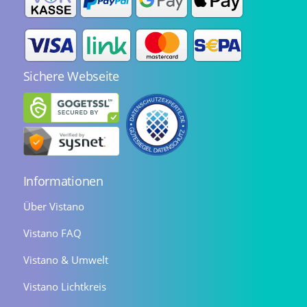
Sichere Webseite
Informationen
Über Vistano
Vistano FAQ
Vistano & Umwelt
Vistano Lichtkreis