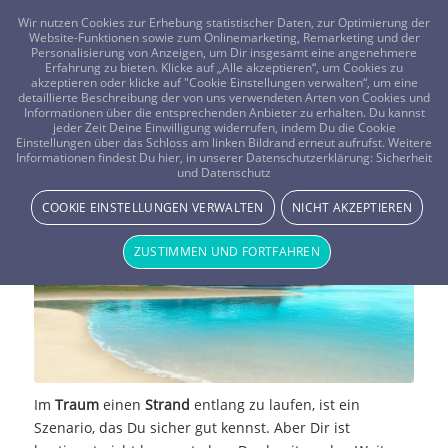
FRAGEN? KOSTENLOS ANRUFEN:
0800-8478266
Wir nutzen Cookies zur Erhebung statistischer Daten, zur Optimierung der
Website-Funktionen sowie zum Onlinemarketing, Remarketing und der
Personalisierung von Anzeigen, um Dir insgesamt eine angenehmere
Erfahrung zu bieten. Klicke auf „Alle akzeptieren“, um Cookies zu
akzeptieren oder klicke auf "Cookie Einstellungen verwalten“, um eine
detaillierte Beschreibung der von uns verwendeten Arten von Cookies und
Informationen über die entsprechenden Anbieter zu erhalten. Du kannst
jeder Zeit Deine Einwilligung widerrufen, indem Du die Cookie
Einstellungen über das Schloss am linken Bildrand erneut aufrufst. Weitere
Traumdeutung: Strand
Informationen findest Du hier, in unserer Datenschutzerklärung:
Sicherheit
und Datenschutz
TRAUMWELT & BEDEUTUNG
COOKIE EINSTELLUNGEN VERWALTEN
NICHT AKZEPTIEREN
ZUSTIMMEN UND FORTFAHREN
Im
Traum
einen
Strand
entlang zu laufen, ist ein
Szenario, das Du sicher gut kennst. Aber Dir ist