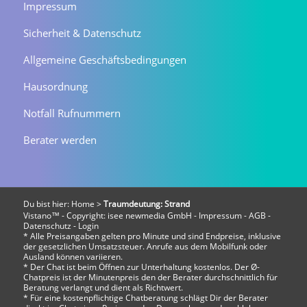
Impressum
Sicherheit & Datenschutz
Allgemeine Geschäftsbedingungen
Hausordnung
Notfall Rufnummern
Berater werden
Du bist hier:
Home
>
Traumdeutung: Strand
Vistano™ - Copyright:
isee newmedia GmbH
-
Impressum
-
AGB
-
Datenschutz
-
Login
* Alle Preisangaben gelten pro Minute und sind Endpreise, inklusive
der gesetzlichen Umsatzsteuer. Anrufe aus dem Mobilfunk oder
Ausland können variieren.
* Der Chat ist beim Öffnen zur Unterhaltung kostenlos. Der Ø-
Chatpreis ist der Minutenpreis den der Berater durchschnittlich für
Beratung verlangt und dient als Richtwert.
* Für eine kostenpflichtige Chatberatung schlägt Dir der Berater