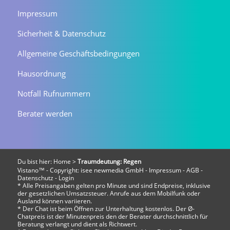
Impressum
Sicherheit & Datenschutz
Allgemeine Geschäftsbedingungen
Hausordnung
Notfall Rufnummern
Berater werden
Du bist hier:
Home
>
Traumdeutung: Regen
Vistano™ - Copyright:
isee newmedia GmbH
-
Impressum
-
AGB
-
Datenschutz
-
Login
* Alle Preisangaben gelten pro Minute und sind Endpreise, inklusive
der gesetzlichen Umsatzsteuer. Anrufe aus dem Mobilfunk oder
Ausland können variieren.
* Der Chat ist beim Öffnen zur Unterhaltung kostenlos. Der Ø-
Chatpreis ist der Minutenpreis den der Berater durchschnittlich für
Beratung verlangt und dient als Richtwert.