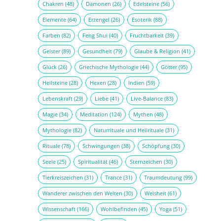
Chakren
(48)
Dämonen
(26)
Edelsteine
(56)
Elemente
(64)
Erzengel
(26)
Esoterik
(88)
Farben
(82)
Feng Shui
(40)
Fruchtbarkeit
(39)
Geister
(89)
Gesundheit
(79)
Glaube & Religion
(41)
Glück
(26)
Griechische Mythologie
(44)
Götter
(95)
Heilsteine
(28)
Hexen
(28)
Indien
(59)
Lebenskraft
(29)
Liebe
(41)
Live-Balance
(83)
Magie
(34)
Meditation
(124)
Mythen
(48)
Mythologie
(82)
Naturrituale und Heilrituale
(31)
Rituale
(78)
Schwingungen
(38)
Schöpfung
(30)
Seele
(25)
Spiritualität
(46)
Sternzeichen
(30)
Tierkreiszeichen
(31)
Trance
(31)
Traumdeutung
(99)
Wanderer zwischen den Welten
(30)
Weisheit
(61)
Wissenschaft
(166)
Wohlbefinden
(45)
Yoga
(51)