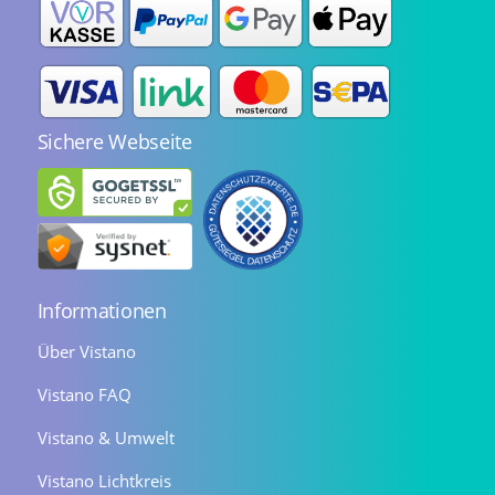
Sichere Webseite
Informationen
Über Vistano
Vistano FAQ
Vistano & Umwelt
Vistano Lichtkreis