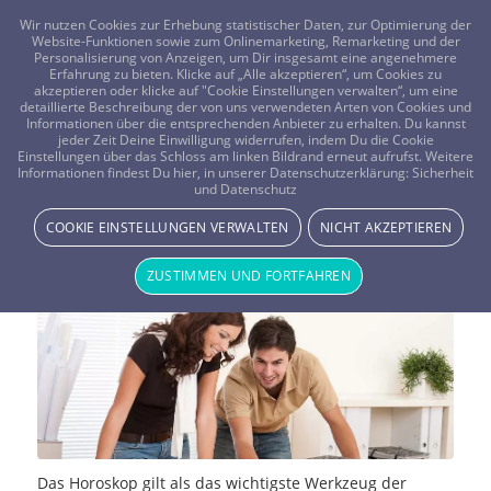
FRAGEN? KOSTENLOS ANRUFEN:
0800-8478266
Wir nutzen Cookies zur Erhebung statistischer Daten, zur Optimierung der
Website-Funktionen sowie zum Onlinemarketing, Remarketing und der
Personalisierung von Anzeigen, um Dir insgesamt eine angenehmere
Erfahrung zu bieten. Klicke auf „Alle akzeptieren“, um Cookies zu
akzeptieren oder klicke auf "Cookie Einstellungen verwalten“, um eine
detaillierte Beschreibung der von uns verwendeten Arten von Cookies und
Informationen über die entsprechenden Anbieter zu erhalten. Du kannst
jeder Zeit Deine Einwilligung widerrufen, indem Du die Cookie
Wie erstellt man ein
Einstellungen über das Schloss am linken Bildrand erneut aufrufst. Weitere
Informationen findest Du hier, in unserer Datenschutzerklärung:
Sicherheit
und Datenschutz
Partnerhoroskop?
COOKIE EINSTELLUNGEN VERWALTEN
NICHT AKZEPTIEREN
NEWS & STORYS
ZUSTIMMEN UND FORTFAHREN
Das Horoskop gilt als das wichtigste Werkzeug der