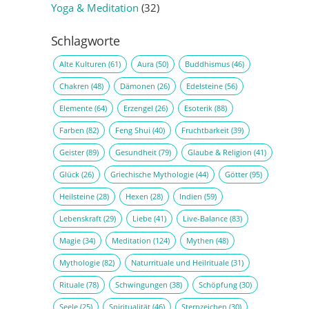
Yoga & Meditation
(32)
Schlagworte
Alte Kulturen
(61)
Aura
(50)
Buddhismus
(46)
Chakren
(48)
Dämonen
(26)
Edelsteine
(56)
Elemente
(64)
Erzengel
(26)
Esoterik
(88)
Farben
(82)
Feng Shui
(40)
Fruchtbarkeit
(39)
Geister
(89)
Gesundheit
(79)
Glaube & Religion
(41)
Glück
(26)
Griechische Mythologie
(44)
Götter
(95)
Heilsteine
(28)
Hexen
(28)
Indien
(59)
Lebenskraft
(29)
Liebe
(41)
Live-Balance
(83)
Magie
(34)
Meditation
(124)
Mythen
(48)
Mythologie
(82)
Naturrituale und Heilrituale
(31)
Rituale
(78)
Schwingungen
(38)
Schöpfung
(30)
Seele
(25)
Spiritualität
(46)
Sternzeichen
(30)