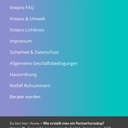
Vistano FAQ
Vistano & Umwelt
Vistano Lichtkreis
Impressum
Sicherheit & Datenschutz
Allgemeine Geschäftsbedingungen
Hausordnung
Notfall Rufnummern
Berater werden
Du bist hier:
Home
>
Wie erstellt man ein Partnerhoroskop?