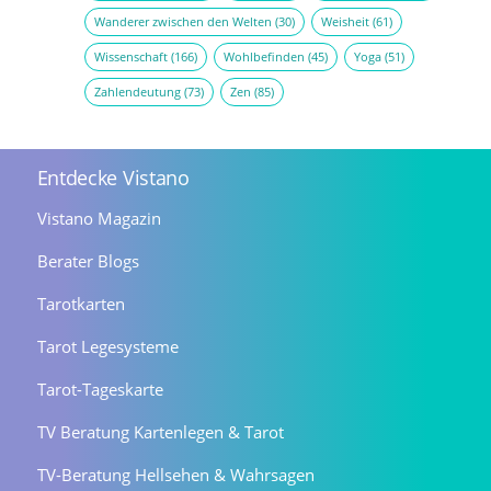
Wanderer zwischen den Welten
(30)
Weisheit
(61)
Wissenschaft
(166)
Wohlbefinden
(45)
Yoga
(51)
Zahlendeutung
(73)
Zen
(85)
Entdecke Vistano
Vistano Magazin
Berater Blogs
Tarotkarten
Tarot Legesysteme
Tarot-Tageskarte
TV Beratung Kartenlegen & Tarot
TV-Beratung Hellsehen & Wahrsagen