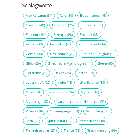
Schlagworte
Alte Kulturen
(61)
Aura
(50)
Buddhismus
(46)
Chakren
(48)
Dämonen
(26)
Edelsteine
(56)
Elemente
(64)
Erzengel
(26)
Esoterik
(88)
Farben
(82)
Feng Shui
(40)
Fruchtbarkeit
(39)
Geister
(89)
Gesundheit
(79)
Glaube & Religion
(41)
Glück
(26)
Griechische Mythologie
(44)
Götter
(95)
Heilsteine
(28)
Hexen
(28)
Indien
(59)
Lebenskraft
(29)
Liebe
(41)
Live-Balance
(83)
Magie
(34)
Meditation
(124)
Mythen
(48)
Mythologie
(82)
Naturrituale und Heilrituale
(31)
Rituale
(78)
Schwingungen
(38)
Schöpfung
(30)
Seele
(25)
Spiritualität
(46)
Sternzeichen
(30)
Tierkreiszeichen
(31)
Trance
(31)
Traumdeutung
(99)