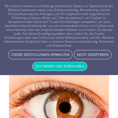
FRAGEN? KOSTENLOS ANRUFEN:
0800-8478266
Wir nutzen Cookies zur Erhebung statistischer Daten, zur Optimierung der
Website-Funktionen sowie zum Onlinemarketing, Remarketing und der
Personalisierung von Anzeigen, um Dir insgesamt eine angenehmere
Erfahrung zu bieten. Klicke auf „Alle akzeptieren“, um Cookies zu
akzeptieren oder klicke auf "Cookie Einstellungen verwalten“, um eine
detaillierte Beschreibung der von uns verwendeten Arten von Cookies und
Informationen über die entsprechenden Anbieter zu erhalten. Du kannst
jeder Zeit Deine Einwilligung widerrufen, indem Du die Cookie
Einstellungen über das Schloss am linken Bildrand erneut aufrufst. Weitere
Informationen findest Du hier, in unserer Datenschutzerklärung:
Sicherheit
Schlagwortarchiv für:
und Datenschutz
COOKIE EINSTELLUNGEN VERWALTEN
NICHT AKZEPTIEREN
Scheidung
ZUSTIMMEN UND FORTFAHREN