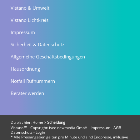
Vistano & Umwelt
Vistano Lichtkreis
Impressum
Sicherheit & Datenschutz
Allgemeine Geschäftsbedingungen
Hausordnung
Notfall Rufnummern
Berater werden
Du bist hier:
Home
>
Scheidung
Vistano™ - Copyright:
isee newmedia GmbH
-
Impressum
-
AGB
-
Datenschutz
-
Login
* Alle Preisangaben gelten pro Minute und sind Endpreise, inklusive