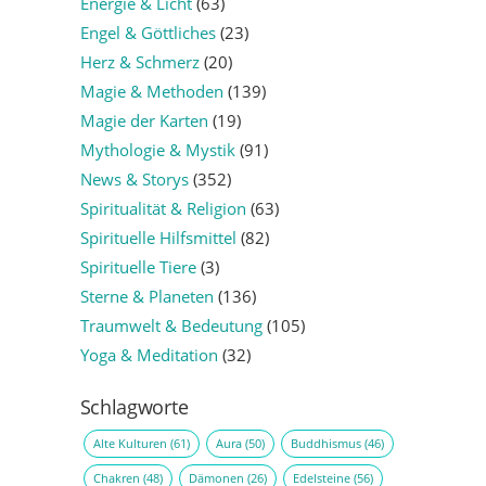
Energie & Licht
(63)
Engel & Göttliches
(23)
Herz & Schmerz
(20)
Magie & Methoden
(139)
Magie der Karten
(19)
Mythologie & Mystik
(91)
News & Storys
(352)
Spiritualität & Religion
(63)
Spirituelle Hilfsmittel
(82)
Spirituelle Tiere
(3)
Sterne & Planeten
(136)
Traumwelt & Bedeutung
(105)
Yoga & Meditation
(32)
Schlagworte
Alte Kulturen
(61)
Aura
(50)
Buddhismus
(46)
Chakren
(48)
Dämonen
(26)
Edelsteine
(56)