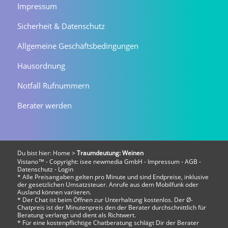
Impressum
Sicherheit & Datenschutz
Allgemeine Geschäftsbedingungen
Hausordnung
Notfall Rufnummern
Berater werden
Du bist hier:
Home
>
Traumdeutung: Weinen
Vistano™ - Copyright:
isee newmedia GmbH
-
Impressum
-
AGB
-
Datenschutz
-
Login
* Alle Preisangaben gelten pro Minute und sind Endpreise, inklusive
der gesetzlichen Umsatzsteuer. Anrufe aus dem Mobilfunk oder
Ausland können variieren.
* Der Chat ist beim Öffnen zur Unterhaltung kostenlos. Der Ø-
Chatpreis ist der Minutenpreis den der Berater durchschnittlich für
Beratung verlangt und dient als Richtwert.
* Für eine kostenpflichtige Chatberatung schlägt Dir der Berater