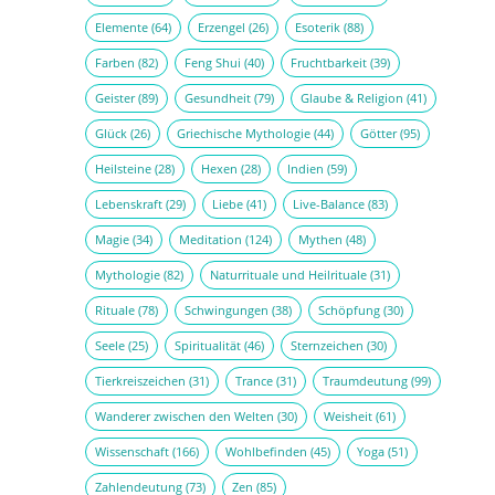
Elemente
(64)
Erzengel
(26)
Esoterik
(88)
Farben
(82)
Feng Shui
(40)
Fruchtbarkeit
(39)
Geister
(89)
Gesundheit
(79)
Glaube & Religion
(41)
Glück
(26)
Griechische Mythologie
(44)
Götter
(95)
Heilsteine
(28)
Hexen
(28)
Indien
(59)
Lebenskraft
(29)
Liebe
(41)
Live-Balance
(83)
Magie
(34)
Meditation
(124)
Mythen
(48)
Mythologie
(82)
Naturrituale und Heilrituale
(31)
Rituale
(78)
Schwingungen
(38)
Schöpfung
(30)
Seele
(25)
Spiritualität
(46)
Sternzeichen
(30)
Tierkreiszeichen
(31)
Trance
(31)
Traumdeutung
(99)
Wanderer zwischen den Welten
(30)
Weisheit
(61)
Wissenschaft
(166)
Wohlbefinden
(45)
Yoga
(51)
Zahlendeutung
(73)
Zen
(85)