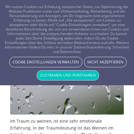
FRAGEN? KOSTENLOS ANRUFEN:
0800-8478266
Wir nutzen Cookies zur Erhebung statistischer Daten, zur Optimierung der
Website-Funktionen sowie zum Onlinemarketing, Remarketing und der
Personalisierung von Anzeigen, um Dir insgesamt eine angenehmere
Erfahrung zu bieten. Klicke auf „Alle akzeptieren“, um Cookies zu
akzeptieren oder klicke auf "Cookie Einstellungen verwalten“, um eine
detaillierte Beschreibung der von uns verwendeten Arten von Cookies und
Informationen über die entsprechenden Anbieter zu erhalten. Du kannst
jeder Zeit Deine Einwilligung widerrufen, indem Du die Cookie
Einstellungen über das Schloss am linken Bildrand erneut aufrufst. Weitere
Traumdeutung: Weinen
Informationen findest Du hier, in unserer Datenschutzerklärung:
Sicherheit
und Datenschutz
TRAUMWELT & BEDEUTUNG
COOKIE EINSTELLUNGEN VERWALTEN
NICHT AKZEPTIEREN
ZUSTIMMEN UND FORTFAHREN
Im Traum zu weinen, ist eine sehr emotionale
Erfahrung. In der Traumdeutung ist das Weinen im