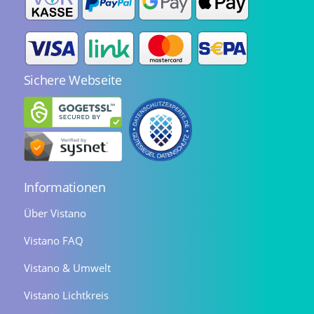
Sichere Webseite
Informationen
Über Vistano
Vistano FAQ
Vistano & Umwelt
Vistano Lichtkreis