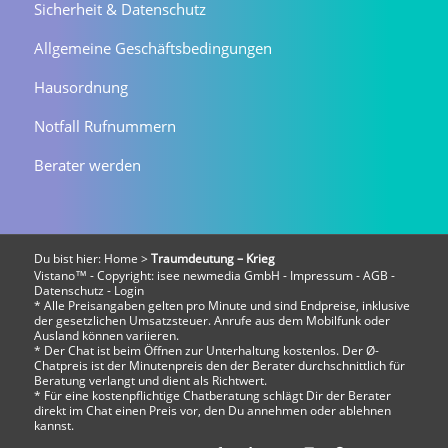
Sicherheit & Datenschutz
Allgemeine Geschäftsbedingungen
Hausordnung
Notfall Rufnummern
Berater werden
Du bist hier:
Home
>
Traumdeutung – Krieg
Vistano™ - Copyright:
isee newmedia GmbH
-
Impressum
-
AGB
-
Datenschutz
-
Login
* Alle Preisangaben gelten pro Minute und sind Endpreise, inklusive
der gesetzlichen Umsatzsteuer. Anrufe aus dem Mobilfunk oder
Ausland können variieren.
* Der Chat ist beim Öffnen zur Unterhaltung kostenlos. Der Ø-
Chatpreis ist der Minutenpreis den der Berater durchschnittlich für
Beratung verlangt und dient als Richtwert.
* Für eine kostenpflichtige Chatberatung schlägt Dir der Berater
direkt im Chat einen Preis vor, den Du annehmen oder ablehnen
kannst.