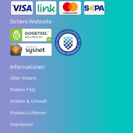
Sichere Webseite
Informationen
Über Vistano
Vistano FAQ
Vistano & Umwelt
Vistano Lichtkreis
Impressum