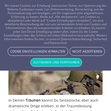
FRAGEN? KOSTENLOS ANRUFEN:
0800-8478266
Wir nutzen Cookies zur Erhebung statistischer Daten, zur Optimierung der
Website-Funktionen sowie zum Onlinemarketing, Remarketing und der
Personalisierung von Anzeigen, um Dir insgesamt eine angenehmere
Erfahrung zu bieten. Klicke auf „Alle akzeptieren“, um Cookies zu
akzeptieren oder klicke auf "Cookie Einstellungen verwalten“, um eine
detaillierte Beschreibung der von uns verwendeten Arten von Cookies und
Informationen über die entsprechenden Anbieter zu erhalten. Du kannst
jeder Zeit Deine Einwilligung widerrufen, indem Du die Cookie
Einstellungen über das Schloss am linken Bildrand erneut aufrufst. Weitere
Traumdeutung – Krieg
Informationen findest Du hier, in unserer Datenschutzerklärung:
Sicherheit
und Datenschutz
TRAUMWELT & BEDEUTUNG
COOKIE EINSTELLUNGEN VERWALTEN
NICHT AKZEPTIEREN
ZUSTIMMEN UND FORTFAHREN
In Deinen
Träumen
kannst Du fantastische, aber auch
dramatische Dinge erleben. In der Traumdeutung