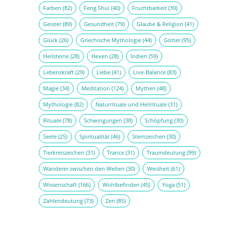
Farben
(82)
Feng Shui
(40)
Fruchtbarkeit
(39)
Geister
(89)
Gesundheit
(79)
Glaube & Religion
(41)
Glück
(26)
Griechische Mythologie
(44)
Götter
(95)
Heilsteine
(28)
Hexen
(28)
Indien
(59)
Lebenskraft
(29)
Liebe
(41)
Live-Balance
(83)
Magie
(34)
Meditation
(124)
Mythen
(48)
Mythologie
(82)
Naturrituale und Heilrituale
(31)
Rituale
(78)
Schwingungen
(38)
Schöpfung
(30)
Seele
(25)
Spiritualität
(46)
Sternzeichen
(30)
Tierkreiszeichen
(31)
Trance
(31)
Traumdeutung
(99)
Wanderer zwischen den Welten
(30)
Weisheit
(61)
Wissenschaft
(166)
Wohlbefinden
(45)
Yoga
(51)
Zahlendeutung
(73)
Zen
(85)