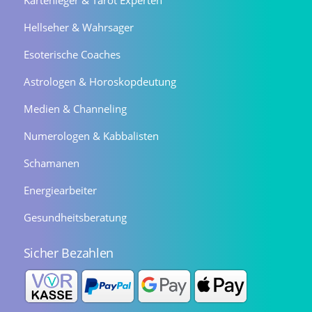
Kartenleger & Tarot Experten
Hellseher & Wahrsager
Esoterische Coaches
Astrologen & Horoskopdeutung
Medien & Channeling
Numerologen & Kabbalisten
Schamanen
Energiearbeiter
Gesundheitsberatung
Sicher Bezahlen