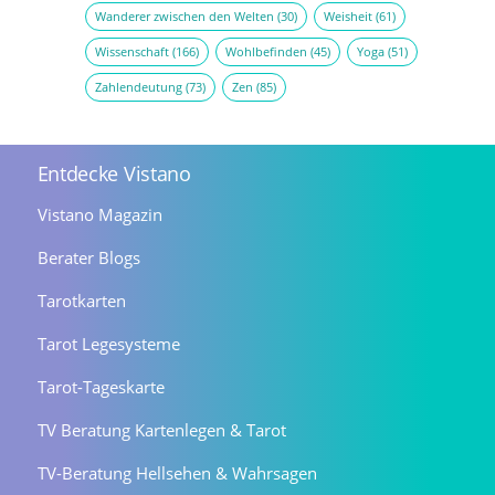
Wanderer zwischen den Welten
(30)
Weisheit
(61)
Wissenschaft
(166)
Wohlbefinden
(45)
Yoga
(51)
Zahlendeutung
(73)
Zen
(85)
Entdecke Vistano
Vistano Magazin
Berater Blogs
Tarotkarten
Tarot Legesysteme
Tarot-Tageskarte
TV Beratung Kartenlegen & Tarot
TV-Beratung Hellsehen & Wahrsagen