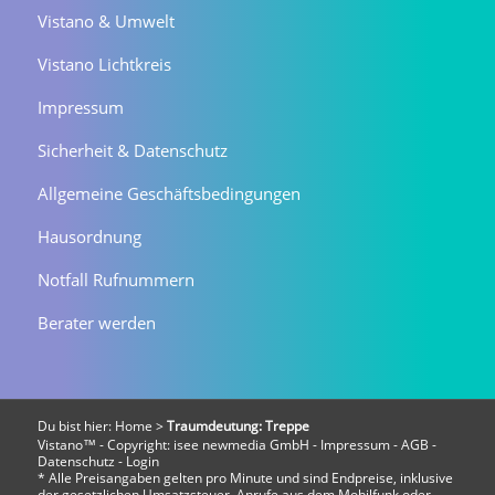
Vistano & Umwelt
Vistano Lichtkreis
Impressum
Sicherheit & Datenschutz
Allgemeine Geschäftsbedingungen
Hausordnung
Notfall Rufnummern
Berater werden
Du bist hier:
Home
>
Traumdeutung: Treppe
Vistano™ - Copyright:
isee newmedia GmbH
-
Impressum
-
AGB
-
Datenschutz
-
Login
* Alle Preisangaben gelten pro Minute und sind Endpreise, inklusive
der gesetzlichen Umsatzsteuer. Anrufe aus dem Mobilfunk oder