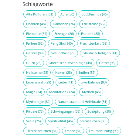
Schlagworte
Alte Kulturen
(61)
Aura
(50)
Buddhismus
(46)
Chakren
(48)
Dämonen
(26)
Edelsteine
(56)
Elemente
(64)
Erzengel
(26)
Esoterik
(88)
Farben
(82)
Feng Shui
(40)
Fruchtbarkeit
(39)
Geister
(89)
Gesundheit
(79)
Glaube & Religion
(41)
Glück
(26)
Griechische Mythologie
(44)
Götter
(95)
Heilsteine
(28)
Hexen
(28)
Indien
(59)
Lebenskraft
(29)
Liebe
(41)
Live-Balance
(83)
Magie
(34)
Meditation
(124)
Mythen
(48)
Mythologie
(82)
Naturrituale und Heilrituale
(31)
Rituale
(78)
Schwingungen
(38)
Schöpfung
(30)
Seele
(25)
Spiritualität
(46)
Sternzeichen
(30)
Tierkreiszeichen
(31)
Trance
(31)
Traumdeutung
(99)