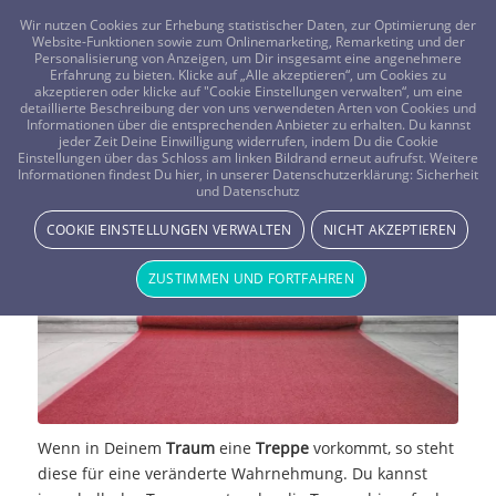
FRAGEN? KOSTENLOS ANRUFEN:
0800-8478266
Wir nutzen Cookies zur Erhebung statistischer Daten, zur Optimierung der
Website-Funktionen sowie zum Onlinemarketing, Remarketing und der
Personalisierung von Anzeigen, um Dir insgesamt eine angenehmere
Erfahrung zu bieten. Klicke auf „Alle akzeptieren“, um Cookies zu
akzeptieren oder klicke auf "Cookie Einstellungen verwalten“, um eine
detaillierte Beschreibung der von uns verwendeten Arten von Cookies und
Informationen über die entsprechenden Anbieter zu erhalten. Du kannst
jeder Zeit Deine Einwilligung widerrufen, indem Du die Cookie
Einstellungen über das Schloss am linken Bildrand erneut aufrufst. Weitere
Traumdeutung: Treppe
Informationen findest Du hier, in unserer Datenschutzerklärung:
Sicherheit
und Datenschutz
TRAUMWELT & BEDEUTUNG
COOKIE EINSTELLUNGEN VERWALTEN
NICHT AKZEPTIEREN
ZUSTIMMEN UND FORTFAHREN
Wenn in Deinem
Traum
eine
Treppe
vorkommt, so steht
diese für eine veränderte Wahrnehmung. Du kannst