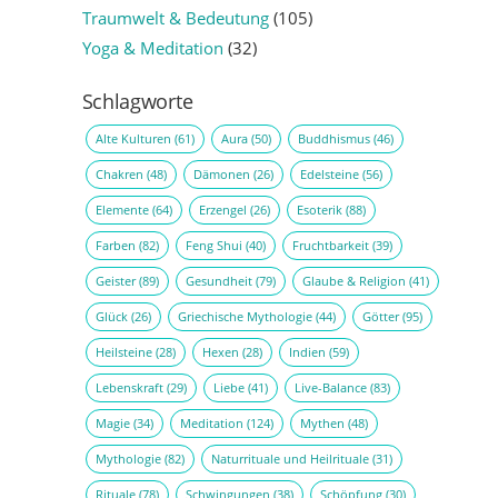
Traumwelt & Bedeutung
(105)
Yoga & Meditation
(32)
Schlagworte
Alte Kulturen
(61)
Aura
(50)
Buddhismus
(46)
Chakren
(48)
Dämonen
(26)
Edelsteine
(56)
Elemente
(64)
Erzengel
(26)
Esoterik
(88)
Farben
(82)
Feng Shui
(40)
Fruchtbarkeit
(39)
Geister
(89)
Gesundheit
(79)
Glaube & Religion
(41)
Glück
(26)
Griechische Mythologie
(44)
Götter
(95)
Heilsteine
(28)
Hexen
(28)
Indien
(59)
Lebenskraft
(29)
Liebe
(41)
Live-Balance
(83)
Magie
(34)
Meditation
(124)
Mythen
(48)
Mythologie
(82)
Naturrituale und Heilrituale
(31)
Rituale
(78)
Schwingungen
(38)
Schöpfung
(30)