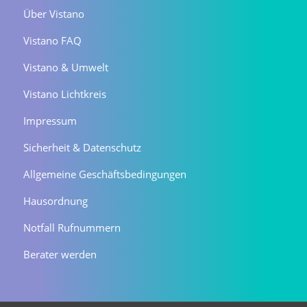
Über Vistano
Vistano FAQ
Vistano & Umwelt
Vistano Lichtkreis
Impressum
Sicherheit & Datenschutz
Allgemeine Geschäftsbedingungen
Hausordnung
Notfall Rufnummern
Berater werden