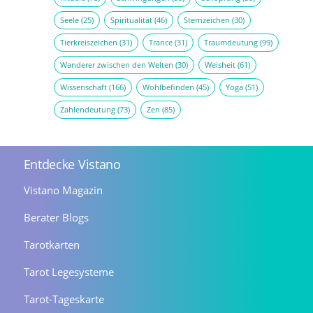
Seele
(25)
Spiritualität
(46)
Sternzeichen
(30)
Tierkreiszeichen
(31)
Trance
(31)
Traumdeutung
(99)
Wanderer zwischen den Welten
(30)
Weisheit
(61)
Wissenschaft
(166)
Wohlbefinden
(45)
Yoga
(51)
Zahlendeutung
(73)
Zen
(85)
Entdecke Vistano
Vistano Magazin
Berater Blogs
Tarotkarten
Tarot Legesysteme
Tarot-Tageskarte