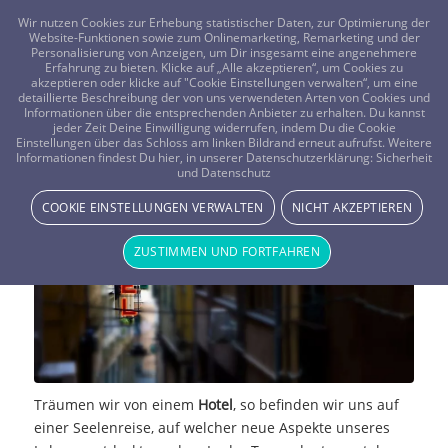
FRAGEN? KOSTENLOS ANRUFEN:
0800-8478266
Wir nutzen Cookies zur Erhebung statistischer Daten, zur Optimierung der
Website-Funktionen sowie zum Onlinemarketing, Remarketing und der
Personalisierung von Anzeigen, um Dir insgesamt eine angenehmere
Erfahrung zu bieten. Klicke auf „Alle akzeptieren“, um Cookies zu
akzeptieren oder klicke auf "Cookie Einstellungen verwalten“, um eine
detaillierte Beschreibung der von uns verwendeten Arten von Cookies und
Informationen über die entsprechenden Anbieter zu erhalten. Du kannst
jeder Zeit Deine Einwilligung widerrufen, indem Du die Cookie
Einstellungen über das Schloss am linken Bildrand erneut aufrufst. Weitere
Traumdeutung: Hotel
Informationen findest Du hier, in unserer Datenschutzerklärung:
Sicherheit
und Datenschutz
TRAUMWELT & BEDEUTUNG
COOKIE EINSTELLUNGEN VERWALTEN
NICHT AKZEPTIEREN
ZUSTIMMEN UND FORTFAHREN
Träumen wir von einem
Hotel
, so befinden wir uns auf
einer Seelenreise, auf welcher neue Aspekte unseres