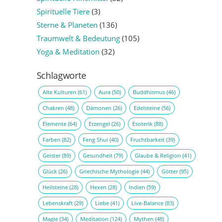
Spirituelle Tiere
(3)
Sterne & Planeten
(136)
Traumwelt & Bedeutung
(105)
Yoga & Meditation
(32)
Schlagworte
Alte Kulturen
(61)
Aura
(50)
Buddhismus
(46)
Chakren
(48)
Dämonen
(26)
Edelsteine
(56)
Elemente
(64)
Erzengel
(26)
Esoterik
(88)
Farben
(82)
Feng Shui
(40)
Fruchtbarkeit
(39)
Geister
(89)
Gesundheit
(79)
Glaube & Religion
(41)
Glück
(26)
Griechische Mythologie
(44)
Götter
(95)
Heilsteine
(28)
Hexen
(28)
Indien
(59)
Lebenskraft
(29)
Liebe
(41)
Live-Balance
(83)
Magie
(34)
Meditation
(124)
Mythen
(48)