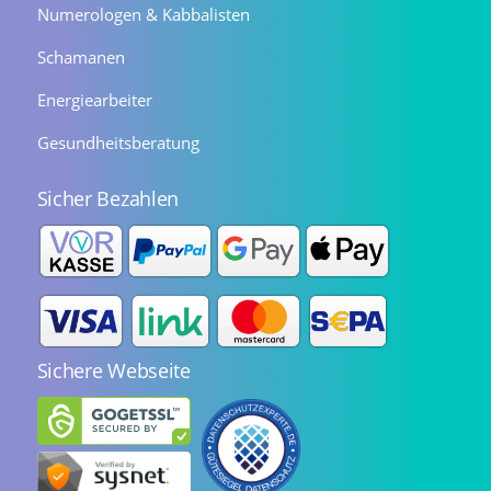
Numerologen & Kabbalisten
Schamanen
Energiearbeiter
Gesundheitsberatung
Sicher Bezahlen
Sichere Webseite