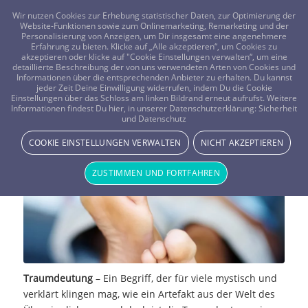
FRAGEN? KOSTENLOS ANRUFEN:
0800-8478266
Wir nutzen Cookies zur Erhebung statistischer Daten, zur Optimierung der
Website-Funktionen sowie zum Onlinemarketing, Remarketing und der
Personalisierung von Anzeigen, um Dir insgesamt eine angenehmere
Erfahrung zu bieten. Klicke auf „Alle akzeptieren“, um Cookies zu
akzeptieren oder klicke auf "Cookie Einstellungen verwalten“, um eine
detaillierte Beschreibung der von uns verwendeten Arten von Cookies und
Informationen über die entsprechenden Anbieter zu erhalten. Du kannst
jeder Zeit Deine Einwilligung widerrufen, indem Du die Cookie
Einstellungen über das Schloss am linken Bildrand erneut aufrufst. Weitere
Die Geschichte der Traumdeutung
Informationen findest Du hier, in unserer Datenschutzerklärung:
Sicherheit
und Datenschutz
TRAUMWELT & BEDEUTUNG
COOKIE EINSTELLUNGEN VERWALTEN
NICHT AKZEPTIEREN
ZUSTIMMEN UND FORTFAHREN
Traumdeutung
– Ein Begriff, der für viele mystisch und
verklärt klingen mag, wie ein Artefakt aus der Welt des