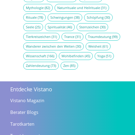
Mythologie
(82)
Naturrituale und Heilrituale
(31)
Rituale
(78)
Schwingungen
(38)
Schöpfung
(30)
Seele
(25)
Spiritualität
(46)
Sternzeichen
(30)
Tierkreiszeichen
(31)
Trance
(31)
Traumdeutung
(99)
Wanderer zwischen den Welten
(30)
Weisheit
(61)
Wissenschaft
(166)
Wohlbefinden
(45)
Yoga
(51)
Zahlendeutung
(73)
Zen
(85)
Entdecke Vistano
Vistano Magazin
Berater Blogs
Tarotkarten