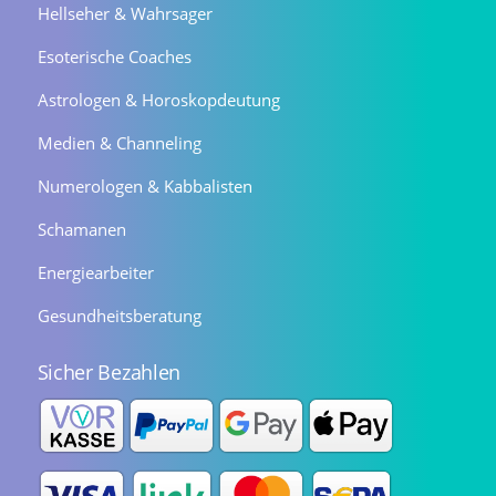
Hellseher & Wahrsager
Esoterische Coaches
Astrologen & Horoskopdeutung
Medien & Channeling
Numerologen & Kabbalisten
Schamanen
Energiearbeiter
Gesundheitsberatung
Sicher Bezahlen