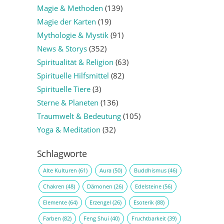
Magie & Methoden
(139)
Magie der Karten
(19)
Mythologie & Mystik
(91)
News & Storys
(352)
Spiritualität & Religion
(63)
Spirituelle Hilfsmittel
(82)
Spirituelle Tiere
(3)
Sterne & Planeten
(136)
Traumwelt & Bedeutung
(105)
Yoga & Meditation
(32)
Schlagworte
Alte Kulturen
(61)
Aura
(50)
Buddhismus
(46)
Chakren
(48)
Dämonen
(26)
Edelsteine
(56)
Elemente
(64)
Erzengel
(26)
Esoterik
(88)
Farben
(82)
Feng Shui
(40)
Fruchtbarkeit
(39)