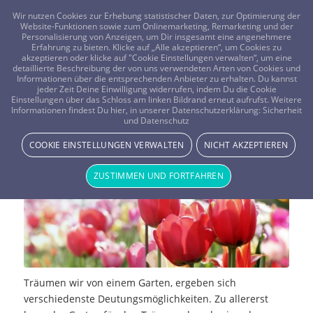
FRAGEN? KOSTENLOS ANRUFEN:
0800-8478266
Wir nutzen Cookies zur Erhebung statistischer Daten, zur Optimierung der
Website-Funktionen sowie zum Onlinemarketing, Remarketing und der
Personalisierung von Anzeigen, um Dir insgesamt eine angenehmere
Erfahrung zu bieten. Klicke auf „Alle akzeptieren“, um Cookies zu
akzeptieren oder klicke auf "Cookie Einstellungen verwalten“, um eine
detaillierte Beschreibung der von uns verwendeten Arten von Cookies und
Informationen über die entsprechenden Anbieter zu erhalten. Du kannst
jeder Zeit Deine Einwilligung widerrufen, indem Du die Cookie
Einstellungen über das Schloss am linken Bildrand erneut aufrufst. Weitere
Traumdeutung: Garten
Informationen findest Du hier, in unserer Datenschutzerklärung:
Sicherheit
und Datenschutz
NEWS & STORYS
,
TRAUMWELT & BEDEUTUNG
COOKIE EINSTELLUNGEN VERWALTEN
NICHT AKZEPTIEREN
ZUSTIMMEN UND FORTFAHREN
Träumen wir von einem Garten, ergeben sich
verschiedenste Deutungsmöglichkeiten. Zu allererst