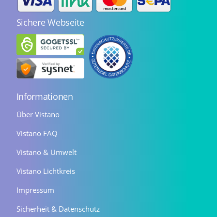
Sichere Webseite
Informationen
Über Vistano
Vistano FAQ
Vistano & Umwelt
Vistano Lichtkreis
Impressum
Sicherheit & Datenschutz