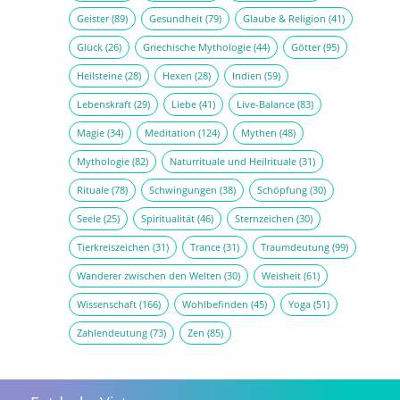
Geister
(89)
Gesundheit
(79)
Glaube & Religion
(41)
Glück
(26)
Griechische Mythologie
(44)
Götter
(95)
Heilsteine
(28)
Hexen
(28)
Indien
(59)
Lebenskraft
(29)
Liebe
(41)
Live-Balance
(83)
Magie
(34)
Meditation
(124)
Mythen
(48)
Mythologie
(82)
Naturrituale und Heilrituale
(31)
Rituale
(78)
Schwingungen
(38)
Schöpfung
(30)
Seele
(25)
Spiritualität
(46)
Sternzeichen
(30)
Tierkreiszeichen
(31)
Trance
(31)
Traumdeutung
(99)
Wanderer zwischen den Welten
(30)
Weisheit
(61)
Wissenschaft
(166)
Wohlbefinden
(45)
Yoga
(51)
Zahlendeutung
(73)
Zen
(85)