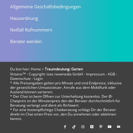
Allgemeine Geschäftsbedingungen
Hausordnung
Notfall Rufnummern
Berater werden
Du bist hier:
Home
>
Traumdeutung: Garten
Vistano™ - Copyright:
isee newmedia GmbH
-
Impressum
-
AGB
-
Datenschutz
-
Login
* Alle Preisangaben gelten pro Minute und sind Endpreise, inklusive
der gesetzlichen Umsatzsteuer. Anrufe aus dem Mobilfunk oder
Ausland können variieren.
* Der Chat ist beim Öffnen zur Unterhaltung kostenlos. Der Ø-
Chatpreis ist der Minutenpreis den der Berater durchschnittlich für
Beratung verlangt und dient als Richtwert.
* Für eine kostenpflichtige Chatberatung schlägt Dir der Berater
direkt im Chat einen Preis vor, den Du annehmen oder ablehnen
kannst.