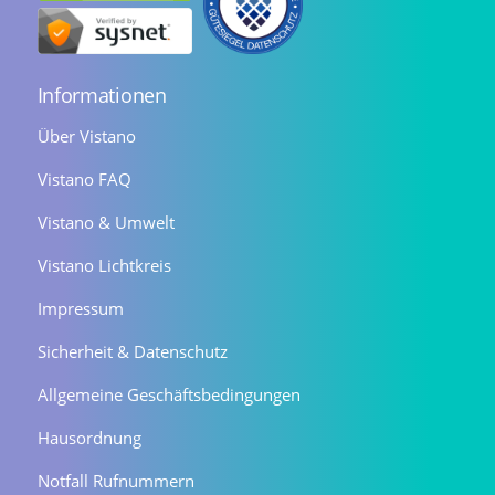
Informationen
Über Vistano
Vistano FAQ
Vistano & Umwelt
Vistano Lichtkreis
Impressum
Sicherheit & Datenschutz
Allgemeine Geschäftsbedingungen
Hausordnung
Notfall Rufnummern