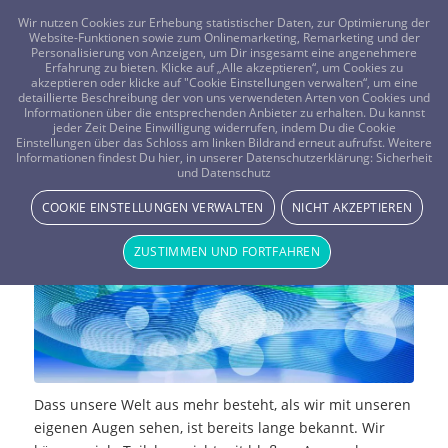
FRAGEN? KOSTENLOS ANRUFEN:
0800-8478266
Wir nutzen Cookies zur Erhebung statistischer Daten, zur Optimierung der
Website-Funktionen sowie zum Onlinemarketing, Remarketing und der
Personalisierung von Anzeigen, um Dir insgesamt eine angenehmere
Erfahrung zu bieten. Klicke auf „Alle akzeptieren“, um Cookies zu
akzeptieren oder klicke auf "Cookie Einstellungen verwalten“, um eine
detaillierte Beschreibung der von uns verwendeten Arten von Cookies und
Informationen über die entsprechenden Anbieter zu erhalten. Du kannst
jeder Zeit Deine Einwilligung widerrufen, indem Du die Cookie
Einstellungen über das Schloss am linken Bildrand erneut aufrufst. Weitere
Heilung durch Tachyonen
Informationen findest Du hier, in unserer Datenschutzerklärung:
Sicherheit
und Datenschutz
MAGIE & METHODEN
COOKIE EINSTELLUNGEN VERWALTEN
NICHT AKZEPTIEREN
ZUSTIMMEN UND FORTFAHREN
Dass unsere Welt aus mehr besteht, als wir mit unseren
eigenen Augen sehen, ist bereits lange bekannt. Wir