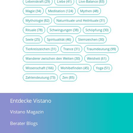
Lebenskraft
(29)
Liebe
(41)
Live-Balance
(83)
Magie
(34)
Meditation
(124)
Mythen
(48)
Mythologie
(82)
Naturrituale und Heilrituale
(31)
Rituale
(78)
Schwingungen
(38)
Schöpfung
(30)
Seele
(25)
Spiritualität
(46)
Sternzeichen
(30)
Tierkreiszeichen
(31)
Trance
(31)
Traumdeutung
(99)
Wanderer zwischen den Welten
(30)
Weisheit
(61)
Wissenschaft
(166)
Wohlbefinden
(45)
Yoga
(51)
Zahlendeutung
(73)
Zen
(85)
Entdecke Vistano
Vistano Magazin
Berater Blogs