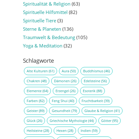
Spiritualität & Religion
(63)
Spirituelle Hilfsmittel
(82)
Spirituelle Tiere
(3)
Sterne & Planeten
(136)
Traumwelt & Bedeutung
(105)
Yoga & Meditation
(32)
Schlagworte
Alte Kulturen
(61)
Aura
(50)
Buddhismus
(46)
Chakren
(48)
Dämonen
(26)
Edelsteine
(56)
Elemente
(64)
Erzengel
(26)
Esoterik
(88)
Farben
(82)
Feng Shui
(40)
Fruchtbarkeit
(39)
Geister
(89)
Gesundheit
(79)
Glaube & Religion
(41)
Glück
(26)
Griechische Mythologie
(44)
Götter
(95)
Heilsteine
(28)
Hexen
(28)
Indien
(59)