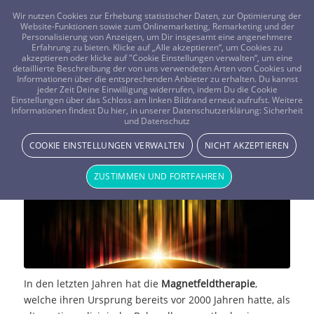
FRAGEN? KOSTENLOS ANRUFEN:
0800-8478266
Wir nutzen Cookies zur Erhebung statistischer Daten, zur Optimierung der
Website-Funktionen sowie zum Onlinemarketing, Remarketing und der
Personalisierung von Anzeigen, um Dir insgesamt eine angenehmere
Erfahrung zu bieten. Klicke auf „Alle akzeptieren“, um Cookies zu
akzeptieren oder klicke auf "Cookie Einstellungen verwalten“, um eine
detaillierte Beschreibung der von uns verwendeten Arten von Cookies und
Informationen über die entsprechenden Anbieter zu erhalten. Du kannst
jeder Zeit Deine Einwilligung widerrufen, indem Du die Cookie
Einstellungen über das Schloss am linken Bildrand erneut aufrufst. Weitere
Magnetfeldtherapie
Informationen findest Du hier, in unserer Datenschutzerklärung:
Sicherheit
und Datenschutz
MAGIE & METHODEN
COOKIE EINSTELLUNGEN VERWALTEN
NICHT AKZEPTIEREN
ZUSTIMMEN UND FORTFAHREN
In den letzten Jahren hat die
Magnetfeldtherapie
,
welche ihren Ursprung bereits vor 2000 Jahren hatte, als