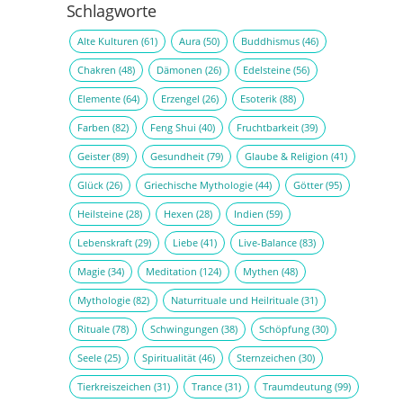
Schlagworte
Alte Kulturen
(61)
Aura
(50)
Buddhismus
(46)
Chakren
(48)
Dämonen
(26)
Edelsteine
(56)
Elemente
(64)
Erzengel
(26)
Esoterik
(88)
Farben
(82)
Feng Shui
(40)
Fruchtbarkeit
(39)
Geister
(89)
Gesundheit
(79)
Glaube & Religion
(41)
Glück
(26)
Griechische Mythologie
(44)
Götter
(95)
Heilsteine
(28)
Hexen
(28)
Indien
(59)
Lebenskraft
(29)
Liebe
(41)
Live-Balance
(83)
Magie
(34)
Meditation
(124)
Mythen
(48)
Mythologie
(82)
Naturrituale und Heilrituale
(31)
Rituale
(78)
Schwingungen
(38)
Schöpfung
(30)
Seele
(25)
Spiritualität
(46)
Sternzeichen
(30)
Tierkreiszeichen
(31)
Trance
(31)
Traumdeutung
(99)