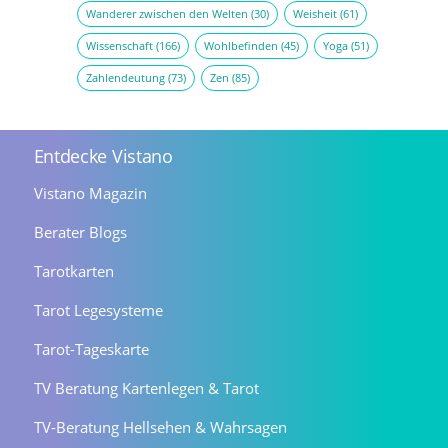
Wanderer zwischen den Welten
(30)
Weisheit
(61)
Wissenschaft
(166)
Wohlbefinden
(45)
Yoga
(51)
Zahlendeutung
(73)
Zen
(85)
Entdecke Vistano
Vistano Magazin
Berater Blogs
Tarotkarten
Tarot Legesysteme
Tarot-Tageskarte
TV Beratung Kartenlegen & Tarot
TV-Beratung Hellsehen & Wahrsagen