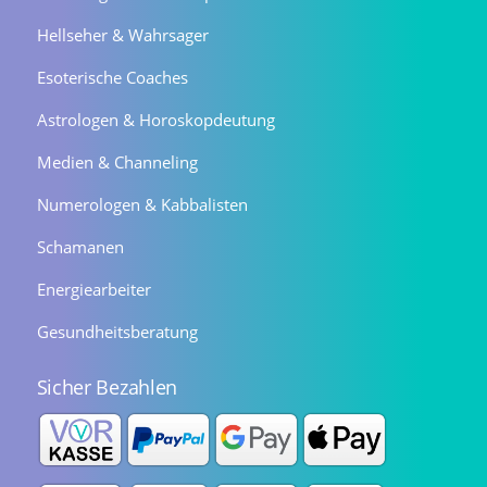
Hellseher & Wahrsager
Esoterische Coaches
Astrologen & Horoskopdeutung
Medien & Channeling
Numerologen & Kabbalisten
Schamanen
Energiearbeiter
Gesundheitsberatung
Sicher Bezahlen