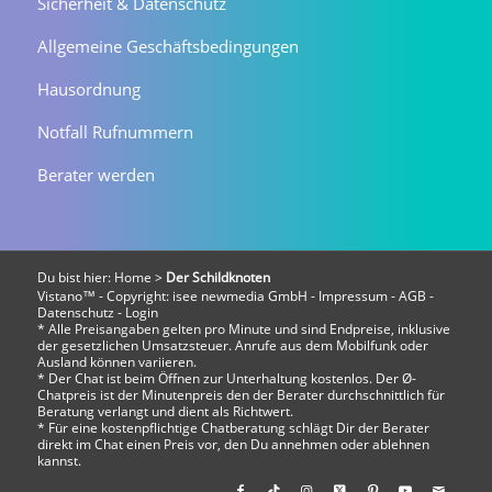
Sicherheit & Datenschutz
Allgemeine Geschäftsbedingungen
Hausordnung
Notfall Rufnummern
Berater werden
Du bist hier:
Home
>
Der Schildknoten
Vistano™ - Copyright:
isee newmedia GmbH
-
Impressum
-
AGB
-
Datenschutz
-
Login
* Alle Preisangaben gelten pro Minute und sind Endpreise, inklusive
der gesetzlichen Umsatzsteuer. Anrufe aus dem Mobilfunk oder
Ausland können variieren.
* Der Chat ist beim Öffnen zur Unterhaltung kostenlos. Der Ø-
Chatpreis ist der Minutenpreis den der Berater durchschnittlich für
Beratung verlangt und dient als Richtwert.
* Für eine kostenpflichtige Chatberatung schlägt Dir der Berater
direkt im Chat einen Preis vor, den Du annehmen oder ablehnen
kannst.