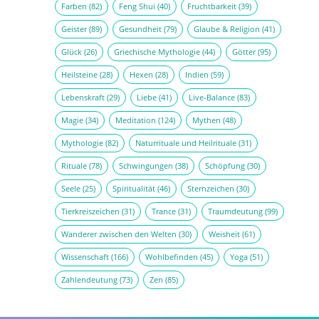
Farben
(82)
Feng Shui
(40)
Fruchtbarkeit
(39)
Geister
(89)
Gesundheit
(79)
Glaube & Religion
(41)
Glück
(26)
Griechische Mythologie
(44)
Götter
(95)
Heilsteine
(28)
Hexen
(28)
Indien
(59)
Lebenskraft
(29)
Liebe
(41)
Live-Balance
(83)
Magie
(34)
Meditation
(124)
Mythen
(48)
Mythologie
(82)
Naturrituale und Heilrituale
(31)
Rituale
(78)
Schwingungen
(38)
Schöpfung
(30)
Seele
(25)
Spiritualität
(46)
Sternzeichen
(30)
Tierkreiszeichen
(31)
Trance
(31)
Traumdeutung
(99)
Wanderer zwischen den Welten
(30)
Weisheit
(61)
Wissenschaft
(166)
Wohlbefinden
(45)
Yoga
(51)
Zahlendeutung
(73)
Zen
(85)