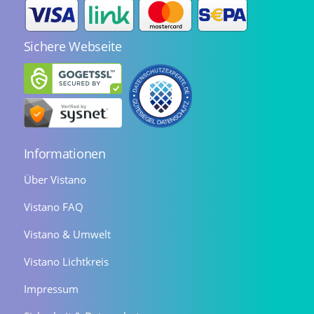
Sichere Webseite
Informationen
Über Vistano
Vistano FAQ
Vistano & Umwelt
Vistano Lichtkreis
Impressum