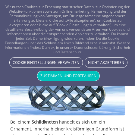
FRAGEN? KOSTENLOS ANRUFEN:
0800-8478266
Wir nutzen Cookies zur Erhebung statistischer Daten, zur Optimierung der
Website-Funktionen sowie zum Onlinemarketing, Remarketing und der
Personalisierung von Anzeigen, um Dir insgesamt eine angenehmere
Erfahrung zu bieten. Klicke auf „Alle akzeptieren“, um Cookies zu
akzeptieren oder klicke auf "Cookie Einstellungen verwalten“, um eine
detaillierte Beschreibung der von uns verwendeten Arten von Cookies und
Informationen über die entsprechenden Anbieter zu erhalten. Du kannst
jeder Zeit Deine Einwilligung widerrufen, indem Du die Cookie
Einstellungen über das Schloss am linken Bildrand erneut aufrufst. Weitere
Der Schildknoten
Informationen findest Du hier, in unserer Datenschutzerklärung:
Sicherheit
und Datenschutz
SPIRITUELLE HILFSMITTEL
COOKIE EINSTELLUNGEN VERWALTEN
NICHT AKZEPTIEREN
ZUSTIMMEN UND FORTFAHREN
Bei einem
Schildknoten
handelt es sich um ein
Ornament. Innerhalb einer kreisförmigen Grundform ist