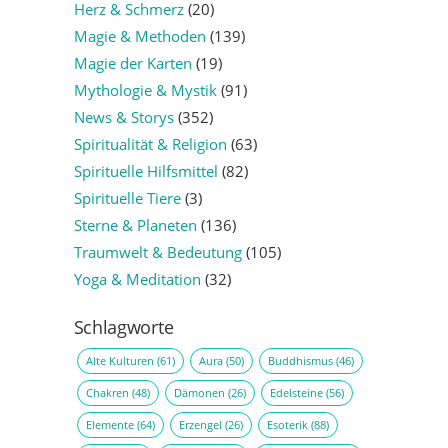
Herz & Schmerz
(20)
Magie & Methoden
(139)
Magie der Karten
(19)
Mythologie & Mystik
(91)
News & Storys
(352)
Spiritualität & Religion
(63)
Spirituelle Hilfsmittel
(82)
Spirituelle Tiere
(3)
Sterne & Planeten
(136)
Traumwelt & Bedeutung
(105)
Yoga & Meditation
(32)
Schlagworte
Alte Kulturen
(61)
Aura
(50)
Buddhismus
(46)
Chakren
(48)
Dämonen
(26)
Edelsteine
(56)
Elemente
(64)
Erzengel
(26)
Esoterik
(88)