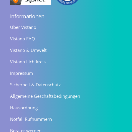
Informationen
Über Vistano
Vistano FAQ
Vistano & Umwelt
Vistano Lichtkreis
Impressum
Sicherheit & Datenschutz
Allgemeine Geschäftsbedingungen
Hausordnung
Notfall Rufnummern
Berater werden