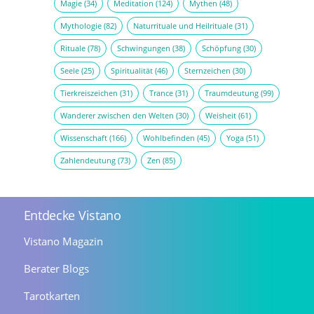
Magie
(34)
Meditation
(124)
Mythen
(48)
Mythologie
(82)
Naturrituale und Heilrituale
(31)
Rituale
(78)
Schwingungen
(38)
Schöpfung
(30)
Seele
(25)
Spiritualität
(46)
Sternzeichen
(30)
Tierkreiszeichen
(31)
Trance
(31)
Traumdeutung
(99)
Wanderer zwischen den Welten
(30)
Weisheit
(61)
Wissenschaft
(166)
Wohlbefinden
(45)
Yoga
(51)
Zahlendeutung
(73)
Zen
(85)
Entdecke Vistano
Vistano Magazin
Berater Blogs
Tarotkarten