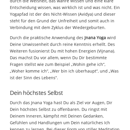
durch die Weisheit, das wahre Wissen und eine klare
Entscheidung wissen, was wirklich ist und was nicht. Ein
Yogapfad ist der des Nicht-Wissen (Avidya) und dieser
steht für den Grund der Unfreiheit und somit auch in
Verbindung mit dem Zyklus der Wiedergeburten.
Durch die praktische Anwendung des
Jnana Yoga
wird
Deine Unwissenheit durch reine Kenntnis erhellt. Des
Weiteren fusionierst Du mit hohen Energien (Vijnana).
Das machst Du vor allem, wenn Du Dir bestimmte
Fragen stellst wie zum Beispiel „Wohin gehe ich“,
„Woher komme ich“, „Wer bin ich überhaupt“, und „Was
ist der Sinn des Lebens“.
Dein höchstes Selbst
Durch das Jnana Yoga hast Du als Ziel vor Augen, Dir
Dein höchstes Selbst zu offenbaren. Du ringst mit
Deinem Inneren, kämpfst mit Deinen Gedanken,
Gefühlen und Handlungen um Dein natürliches Ich
kennen zu lernen. Bei dieser Form von stiller Meditation