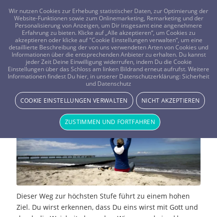
FRAGEN? KOSTENLOS ANRUFEN:
0800-8478266
Wir nutzen Cookies zur Erhebung statistischer Daten, zur Optimierung der
Website-Funktionen sowie zum Onlinemarketing, Remarketing und der
Personalisierung von Anzeigen, um Dir insgesamt eine angenehmere
Erfahrung zu bieten. Klicke auf „Alle akzeptieren“, um Cookies zu
akzeptieren oder klicke auf "Cookie Einstellungen verwalten“, um eine
detaillierte Beschreibung der von uns verwendeten Arten von Cookies und
Informationen über die entsprechenden Anbieter zu erhalten. Du kannst
jeder Zeit Deine Einwilligung widerrufen, indem Du die Cookie
Einstellungen über das Schloss am linken Bildrand erneut aufrufst. Weitere
Jnana Yoga – Stufe der Erkenntnis
Informationen findest Du hier, in unserer Datenschutzerklärung:
Sicherheit
und Datenschutz
YOGA & MEDITATION
COOKIE EINSTELLUNGEN VERWALTEN
NICHT AKZEPTIEREN
ZUSTIMMEN UND FORTFAHREN
Dieser Weg zur höchsten Stufe führt zu einem hohen
Ziel. Du wirst erkennen, dass Du eins wirst mit Gott und