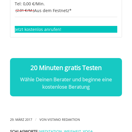
Tel: 0,00 €/Min.
(2.01 €/M.)
Aus dem Festnetz*
Jetzt kostenlos anrufen!
20 Minuten gratis Testen
Wähle Deinen Berater und beginne eine
kostenlose Beratung
/
29. MÄRZ 2017
VON
VISTANO REDAKTION
SCHLAGWORTE:
MEDITATION
,
WEISHEIT
,
YOGA