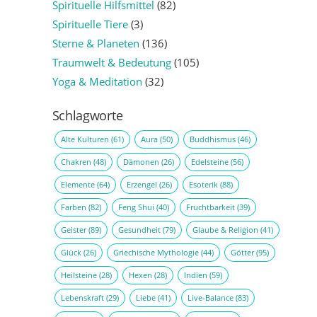
Spirituelle Hilfsmittel
(82)
Spirituelle Tiere
(3)
Sterne & Planeten
(136)
Traumwelt & Bedeutung
(105)
Yoga & Meditation
(32)
Schlagworte
Alte Kulturen
(61)
Aura
(50)
Buddhismus
(46)
Chakren
(48)
Dämonen
(26)
Edelsteine
(56)
Elemente
(64)
Erzengel
(26)
Esoterik
(88)
Farben
(82)
Feng Shui
(40)
Fruchtbarkeit
(39)
Geister
(89)
Gesundheit
(79)
Glaube & Religion
(41)
Glück
(26)
Griechische Mythologie
(44)
Götter
(95)
Heilsteine
(28)
Hexen
(28)
Indien
(59)
Lebenskraft
(29)
Liebe
(41)
Live-Balance
(83)