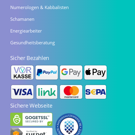
Numerologen & Kabbalisten
Schamanen
Energiearbeiter
Gesundheitsberatung
Sicher Bezahlen
Sichere Webseite