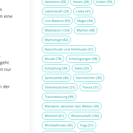
Heilsteine
(28)
Hexen
(28)
Indien
(59)
em
Lebenskraft
(29)
Liebe
(41)
um eine
Live-Balance
(83)
Magie
(34)
Meditation
(124)
Mythen
(48)
Mythologie
(82)
Naturrituale und Heilrituale
(31)
h
Rituale
(78)
Schwingungen
(38)
 geht
Schöpfung
(30)
Seele
(25)
ht nur
Spiritualität
(46)
Sternzeichen
(30)
n der
Tierkreiszeichen
(31)
Trance
(31)
Traumdeutung
(99)
Wanderer zwischen den Welten
(30)
Weisheit
(61)
Wissenschaft
(166)
Wohlbefinden
(45)
Yoga
(51)