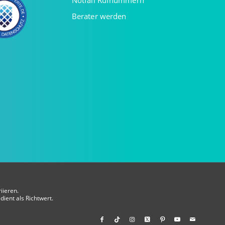
Notfall Rufnummern
Berater werden
iieren.
dient als Richtwert.