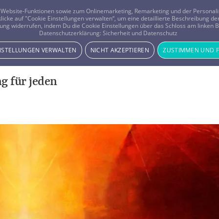
er Website-Funktionen sowie zum Onlinemarketing, Remarketing und der Persona
 klicke auf "Cookie Einstellungen verwalten“, um eine detaillierte Beschreibung
ung widerrufen, indem Du die Cookie Einstellungen über das Schloss am linken Bi
Beratung
Horoskope
Datenschutzerklärung:
Sicherheit und Datenschutz
INSTELLUNGEN VERWALTEN
NICHT AKZEPTIEREN
ZUSTIMMEN UND 
g für jeden