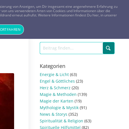
FRAGEN? KOSTENLOS ANRUFEN:
0800-8478266
lisierung von Anzeigen, um Dir insgesamt eine angenehmere Erfahrung zu
 der von uns verwendeten Arten von Cookies und Informationen über die
ldrand erneut aufrufst. Weitere Informationen findest Du hier, in unserer
Tageskarte
Magazin
ANMELDEN
REGISTRIEREN
FORTFAHREN
Kategorien
Energie & Licht
(63)
Engel & Göttliches
(23)
Herz & Schmerz
(20)
Magie & Methoden
(139)
Magie der Karten
(19)
Mythologie & Mystik
(91)
News & Storys
(352)
Spiritualität & Religion
(63)
Spirituelle Hilfsmittel
(82)