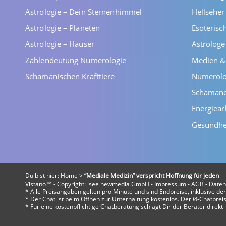
Astrologie – Dein Sternenhimmel
Hellsehe
Astrologie – Planeten
Esoterisc
Astrologie – Häuser
Astrolog
Zahlendeutung Numerologie
Medien &
Schamanischen Krafttiere
Numerolo
Schaman
Energiear
Gesundhe
Du bist hier:
Home
>
“Mediale Medizin” verspricht Hoffnung für jeden
Vistano™ - Copyright:
isee newmedia GmbH
-
Impressum
-
AGB
-
Daten
* Alle Preisangaben gelten pro Minute und sind Endpreise, inklusive d
* Der Chat ist beim Öffnen zur Unterhaltung kostenlos. Der Ø-Chatpreis 
* Für eine kostenpflichtige Chatberatung schlägt Dir der Berater direk