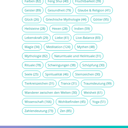
Farben
(82)
Feng Shui
(40)
Fruchtbarkeit
(39)
Geister
(89)
Gesundheit
(79)
Glaube & Religion
(41)
Glück
(26)
Griechische Mythologie
(44)
Götter
(95)
Heilsteine
(28)
Hexen
(28)
Indien
(59)
Lebenskraft
(29)
Liebe
(41)
Live-Balance
(83)
Magie
(34)
Meditation
(124)
Mythen
(48)
Mythologie
(82)
Naturrituale und Heilrituale
(31)
Rituale
(78)
Schwingungen
(38)
Schöpfung
(30)
Seele
(25)
Spiritualität
(46)
Sternzeichen
(30)
Tierkreiszeichen
(31)
Trance
(31)
Traumdeutung
(99)
Wanderer zwischen den Welten
(30)
Weisheit
(61)
Wissenschaft
(166)
Wohlbefinden
(45)
Yoga
(51)
Zahlendeutung
(73)
Zen
(85)