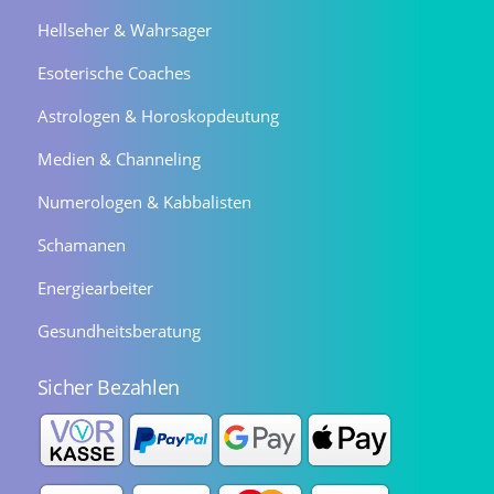
Hellseher & Wahrsager
Esoterische Coaches
Astrologen & Horoskopdeutung
Medien & Channeling
Numerologen & Kabbalisten
Schamanen
Energiearbeiter
Gesundheitsberatung
Sicher Bezahlen