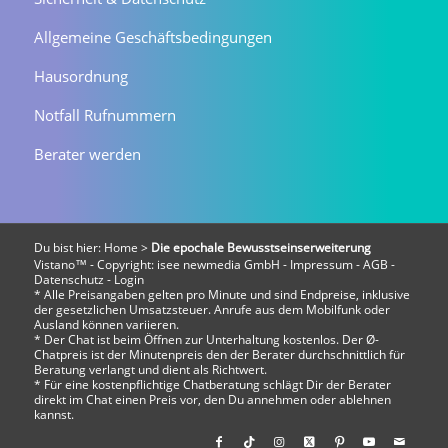
Allgemeine Geschäftsbedingungen
Hausordnung
Notfall Rufnummern
Berater werden
Du bist hier:
Home
>
Die epochale Bewusstseinserweiterung
Vistano™ - Copyright:
isee newmedia GmbH
-
Impressum
-
AGB
-
Datenschutz
-
Login
* Alle Preisangaben gelten pro Minute und sind Endpreise, inklusive
der gesetzlichen Umsatzsteuer. Anrufe aus dem Mobilfunk oder
Ausland können variieren.
* Der Chat ist beim Öffnen zur Unterhaltung kostenlos. Der Ø-
Chatpreis ist der Minutenpreis den der Berater durchschnittlich für
Beratung verlangt und dient als Richtwert.
* Für eine kostenpflichtige Chatberatung schlägt Dir der Berater
direkt im Chat einen Preis vor, den Du annehmen oder ablehnen
kannst.