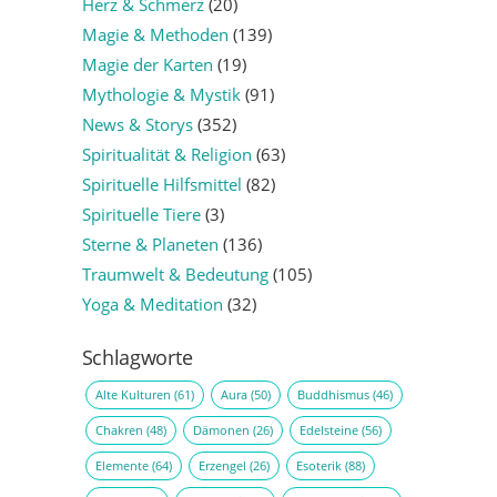
Herz & Schmerz
(20)
Magie & Methoden
(139)
Magie der Karten
(19)
Mythologie & Mystik
(91)
News & Storys
(352)
Spiritualität & Religion
(63)
Spirituelle Hilfsmittel
(82)
Spirituelle Tiere
(3)
Sterne & Planeten
(136)
Traumwelt & Bedeutung
(105)
Yoga & Meditation
(32)
Schlagworte
Alte Kulturen
(61)
Aura
(50)
Buddhismus
(46)
Chakren
(48)
Dämonen
(26)
Edelsteine
(56)
Elemente
(64)
Erzengel
(26)
Esoterik
(88)