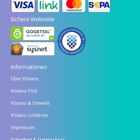
Sichere Webseite
Informationen
Über Vistano
Vistano FAQ
Vistano & Umwelt
Vistano Lichtkreis
Impressum
Sicherheit & Datenschutz