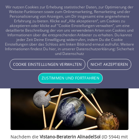
FRAGEN? KOSTENLOS ANRUFEN:
0800-8478266
Wir nutzen Cookies zur Erhebung statistischer Daten, zur Optimierung der
Website-Funktionen sowie zum Onlinemarketing, Remarketing und der
Personalisierung von Anzeigen, um Dir insgesamt eine angenehmere
Erfahrung zu bieten. Klicke auf „Alle akzeptieren“, um Cookies zu
akzeptieren oder klicke auf "Cookie Einstellungen verwalten“, um eine
detaillierte Beschreibung der von uns verwendeten Arten von Cookies und
Informationen über die entsprechenden Anbieter zu erhalten. Du kannst
jeder Zeit Deine Einwilligung widerrufen, indem Du die Cookie
Die epochale
Einstellungen über das Schloss am linken Bildrand erneut aufrufst. Weitere
Informationen findest Du hier, in unserer Datenschutzerklärung:
Sicherheit
und Datenschutz
Bewusstseinserweiterung
COOKIE EINSTELLUNGEN VERWALTEN
NICHT AKZEPTIEREN
MAGIE & METHODEN
ZUSTIMMEN UND FORTFAHREN
Nachdem die
Vistano-Beraterin AlinadelSol
(ID 5944) mit