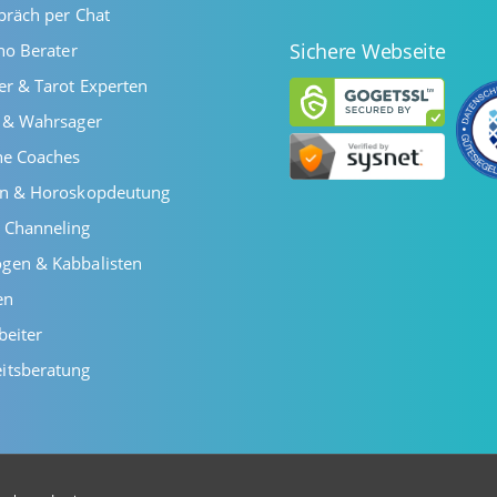
präch per Chat
Sichere Webseite
ano Berater
er & Tarot Experten
r & Wahrsager
he Coaches
en & Horoskopdeutung
 Channeling
gen & Kabbalisten
en
beiter
itsberatung