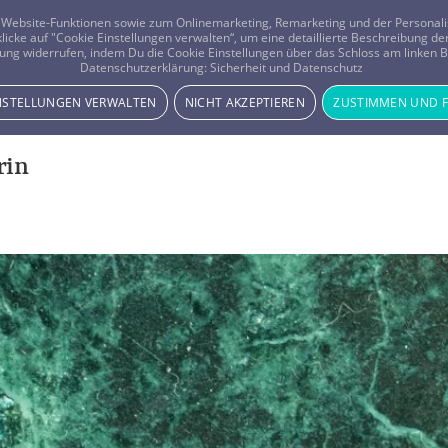
er Website-Funktionen sowie zum Onlinemarketing, Remarketing und der Persona
 klicke auf "Cookie Einstellungen verwalten“, um eine detaillierte Beschreibung
ung widerrufen, indem Du die Cookie Einstellungen über das Schloss am linken Bi
Beratung
Horoskope
Datenschutzerklärung:
Sicherheit und Datenschutz
INSTELLUNGEN VERWALTEN
NICHT AKZEPTIEREN
ZUSTIMMEN UND 
rin