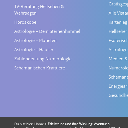
Gratisges
TV-Beratung Hellsehen &
Wahrsagen
Alle Vist
Horoskope
Kartenleg
Astrologie – Dein Sternenhimmel
Hellsehe
Astrologie – Planeten
Esoterisc
Astrologie – Häuser
Astrolog
Zahlendeutung Numerologie
Medien &
Schamanischen Krafttiere
Numerolo
Schaman
Energiear
Gesundhe
Du bist hier:
Home
>
Edelsteine und ihre Wirkung: Aventurin