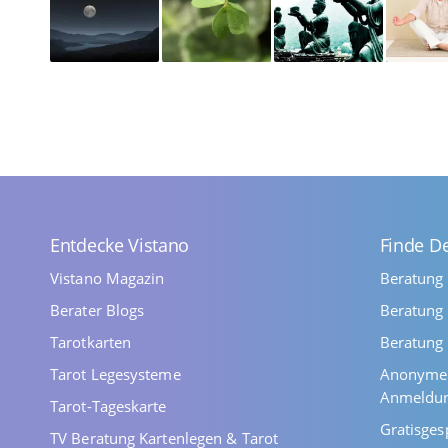
Entdecke Vistano
Finde D
Vistano Magazin
Beratung
Berater Blogs
Beratung 
Tarotkarten
Beratung 
Tarot Legesysteme
Anonyme 
Anmeldu
Tarot-Tageskarte
Gratisges
TV Beratung Kartenlegen & Tarot