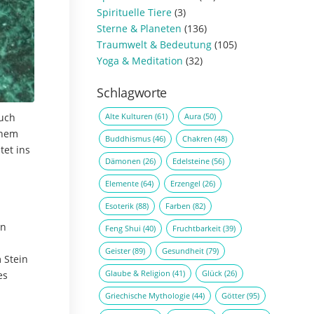
Spirituelle Tiere
(3)
Sterne & Planeten
(136)
Traumwelt & Bedeutung
(105)
Yoga & Meditation
(32)
Schlagworte
Alte Kulturen
(61)
Aura
(50)
auch
enem
Buddhismus
(46)
Chakren
(48)
et ins
Dämonen
(26)
Edelsteine
(56)
Elemente
(64)
Erzengel
(26)
Esoterik
(88)
Farben
(82)
en
Feng Shui
(40)
Fruchtbarkeit
(39)
Geister
(89)
Gesundheit
(79)
 Stein
Glaube & Religion
(41)
Glück
(26)
es
Griechische Mythologie
(44)
Götter
(95)