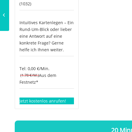
(1032)
Die 7 Grundregeln der
Meditation
Intuitives Kartenlegen – Ein
Rund-Um-Blick oder lieber
eine Antwort auf eine
konkrete Frage? Gerne
helfe ich Ihnen weiter.
Tel: 0,00 €/Min.
(1.78 €/M.)
Aus dem
Festnetz*
Jetzt kostenlos anrufen!
20 Minu