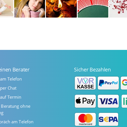
einen Berater
Sicher Bezahlen
 am Telefon
per Chat
auf Termin
Beratung ohne
ng
präch am Telefon