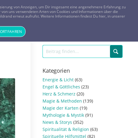
FRAGEN? KOSTENLOS ANRUFEN:
0800-8478266
lisierung von Anzeigen, um Dir insgesamt eine angenehmere Erfahrung zu
 der von uns verwendeten Arten von Cookies und Informationen über die
ldrand erneut aufrufst. Weitere Informationen findest Du hier, in unserer
Tageskarte
Magazin
ANMELDEN
REGISTRIEREN
FORTFAHREN
Kategorien
Energie & Licht
(63)
Engel & Göttliches
(23)
Herz & Schmerz
(20)
Magie & Methoden
(139)
Magie der Karten
(19)
Mythologie & Mystik
(91)
News & Storys
(352)
Spiritualität & Religion
(63)
Spirituelle Hilfsmittel
(82)