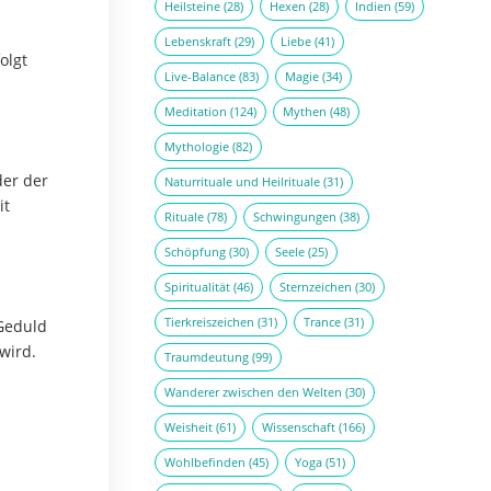
Heilsteine
(28)
Hexen
(28)
Indien
(59)
Lebenskraft
(29)
Liebe
(41)
olgt
Live-Balance
(83)
Magie
(34)
Meditation
(124)
Mythen
(48)
Mythologie
(82)
der der
Naturrituale und Heilrituale
(31)
it
Rituale
(78)
Schwingungen
(38)
Schöpfung
(30)
Seele
(25)
Spiritualität
(46)
Sternzeichen
(30)
Tierkreiszeichen
(31)
Trance
(31)
 Geduld
wird.
Traumdeutung
(99)
Wanderer zwischen den Welten
(30)
Weisheit
(61)
Wissenschaft
(166)
Wohlbefinden
(45)
Yoga
(51)