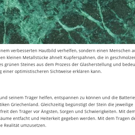
einem verbesserten Hautbild verhelfen, sondern einen Menschen 
enen kleinen Metallstücke ähnelt Kupferspähnen, die in geschmolz
 grünen Steines aus dem Prozess der Glasherstellung und bedeut
g einer optimistischeren Sichtweise erklären kann.
n und seinem Träger helfen, entspannen zu können und die Batteri
ken Griechenland. Gleichzeitig begünstigt der Stein die jeweilige
freit den Träger vor Ängsten, Sorgen und Schwierigkeiten. Mit dem
Träume entfacht und Heiterkeit gegeben werden. Mit dem Tragen d
ie Realität umzusetzen.