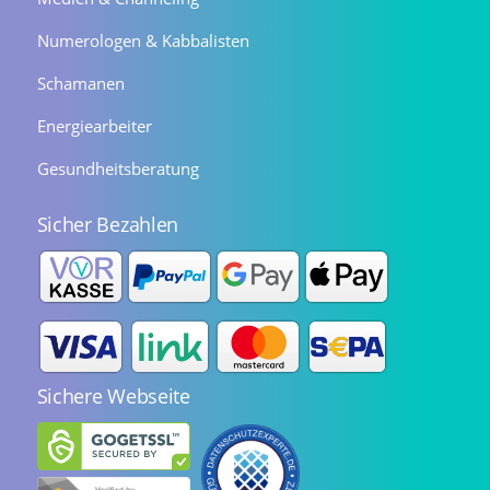
Numerologen & Kabbalisten
Schamanen
Energiearbeiter
Gesundheitsberatung
Sicher Bezahlen
Sichere Webseite