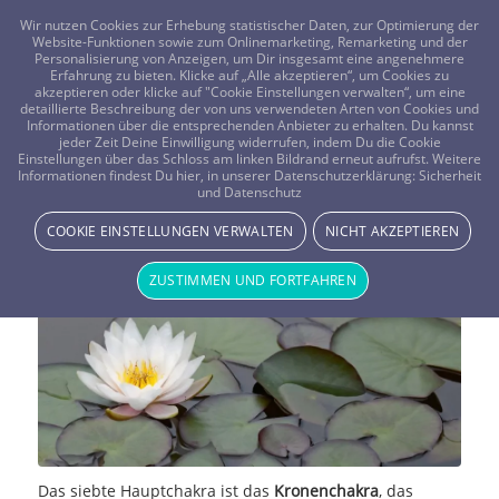
FRAGEN? KOSTENLOS ANRUFEN:
0800-8478266
Wir nutzen Cookies zur Erhebung statistischer Daten, zur Optimierung der
Website-Funktionen sowie zum Onlinemarketing, Remarketing und der
Personalisierung von Anzeigen, um Dir insgesamt eine angenehmere
Erfahrung zu bieten. Klicke auf „Alle akzeptieren“, um Cookies zu
akzeptieren oder klicke auf "Cookie Einstellungen verwalten“, um eine
detaillierte Beschreibung der von uns verwendeten Arten von Cookies und
Informationen über die entsprechenden Anbieter zu erhalten. Du kannst
jeder Zeit Deine Einwilligung widerrufen, indem Du die Cookie
Die sieben Hauptchakren – Das
Einstellungen über das Schloss am linken Bildrand erneut aufrufst. Weitere
Informationen findest Du hier, in unserer Datenschutzerklärung:
Sicherheit
und Datenschutz
Kronenchakra
COOKIE EINSTELLUNGEN VERWALTEN
NICHT AKZEPTIEREN
NEWS & STORYS
ZUSTIMMEN UND FORTFAHREN
Das siebte Hauptchakra ist das
Kronenchakra
, das