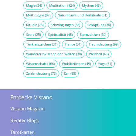
Magie
(34)
Meditation
(124)
Mythen
(48)
Mythologie
(82)
Naturrituale und Heilrituale
(31)
Rituale
(78)
Schwingungen
(38)
Schöpfung
(30)
Seele
(25)
Spiritualität
(46)
Sternzeichen
(30)
Tierkreiszeichen
(31)
Trance
(31)
Traumdeutung
(99)
Wanderer zwischen den Welten
(30)
Weisheit
(61)
Wissenschaft
(166)
Wohlbefinden
(45)
Yoga
(51)
Zahlendeutung
(73)
Zen
(85)
Entdecke Vistano
Vistano Magazin
Berater Blogs
Tarotkarten