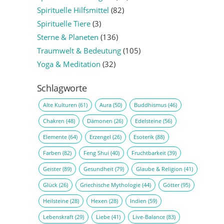
Spirituelle Hilfsmittel
(82)
Spirituelle Tiere
(3)
Sterne & Planeten
(136)
Traumwelt & Bedeutung
(105)
Yoga & Meditation
(32)
Schlagworte
Alte Kulturen
(61)
Aura
(50)
Buddhismus
(46)
Chakren
(48)
Dämonen
(26)
Edelsteine
(56)
Elemente
(64)
Erzengel
(26)
Esoterik
(88)
Farben
(82)
Feng Shui
(40)
Fruchtbarkeit
(39)
Geister
(89)
Gesundheit
(79)
Glaube & Religion
(41)
Glück
(26)
Griechische Mythologie
(44)
Götter
(95)
Heilsteine
(28)
Hexen
(28)
Indien
(59)
Lebenskraft
(29)
Liebe
(41)
Live-Balance
(83)