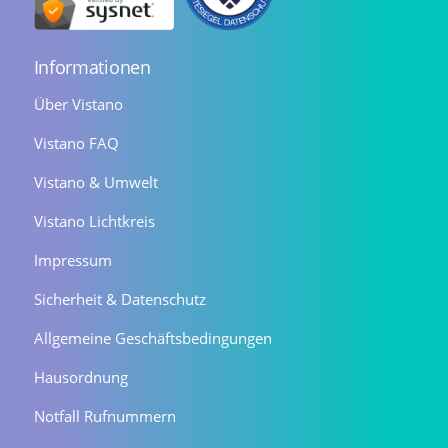
Informationen
Über Vistano
Vistano FAQ
Vistano & Umwelt
Vistano Lichtkreis
Impressum
Sicherheit & Datenschutz
Allgemeine Geschäftsbedingungen
Hausordnung
Notfall Rufnummern