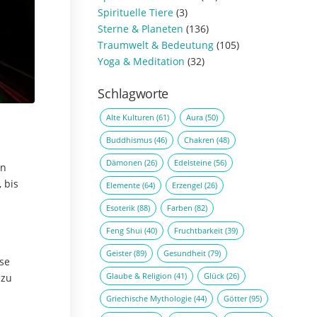
Spirituelle Tiere
(3)
Sterne & Planeten
(136)
Traumwelt & Bedeutung
(105)
Yoga & Meditation
(32)
Schlagworte
Alte Kulturen
(61)
Aura
(50)
Buddhismus
(46)
Chakren
(48)
Dämonen
(26)
Edelsteine
(56)
en
 bis
Elemente
(64)
Erzengel
(26)
Esoterik
(88)
Farben
(82)
Feng Shui
(40)
Fruchtbarkeit
(39)
Geister
(89)
Gesundheit
(79)
se
Glaube & Religion
(41)
Glück
(26)
 zu
Griechische Mythologie
(44)
Götter
(95)