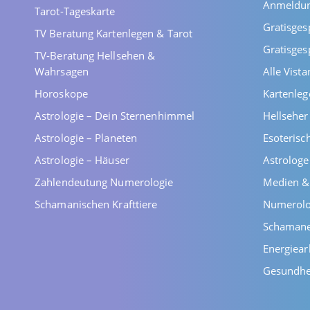
Anmeldu
Tarot-Tageskarte
Gratisges
TV Beratung Kartenlegen & Tarot
Gratisges
TV-Beratung Hellsehen &
Wahrsagen
Alle Vist
Horoskope
Kartenleg
Astrologie – Dein Sternenhimmel
Hellsehe
Astrologie – Planeten
Esoterisc
Astrologie – Häuser
Astrolog
Zahlendeutung Numerologie
Medien &
Schamanischen Krafttiere
Numerolo
Schaman
Energiear
Gesundhe