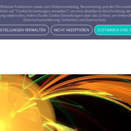
er Website-Funktionen sowie zum Onlinemarketing, Remarketing und der Persona
 klicke auf "Cookie Einstellungen verwalten“, um eine detaillierte Beschreibung
ung widerrufen, indem Du die Cookie Einstellungen über das Schloss am linken Bi
Beratung
Horoskope
Datenschutzerklärung:
Sicherheit und Datenschutz
INSTELLUNGEN VERWALTEN
NICHT AKZEPTIEREN
ZUSTIMMEN UND 