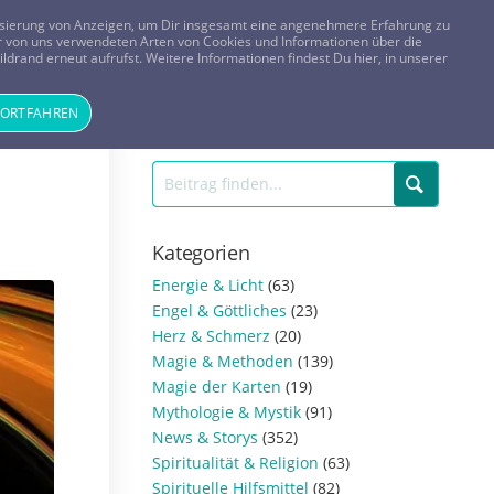
FRAGEN? KOSTENLOS ANRUFEN:
0800-8478266
lisierung von Anzeigen, um Dir insgesamt eine angenehmere Erfahrung zu
 der von uns verwendeten Arten von Cookies und Informationen über die
ldrand erneut aufrufst. Weitere Informationen findest Du hier, in unserer
Tageskarte
Magazin
ANMELDEN
REGISTRIEREN
FORTFAHREN
Kategorien
Energie & Licht
(63)
Engel & Göttliches
(23)
Herz & Schmerz
(20)
Magie & Methoden
(139)
Magie der Karten
(19)
Mythologie & Mystik
(91)
News & Storys
(352)
Spiritualität & Religion
(63)
Spirituelle Hilfsmittel
(82)