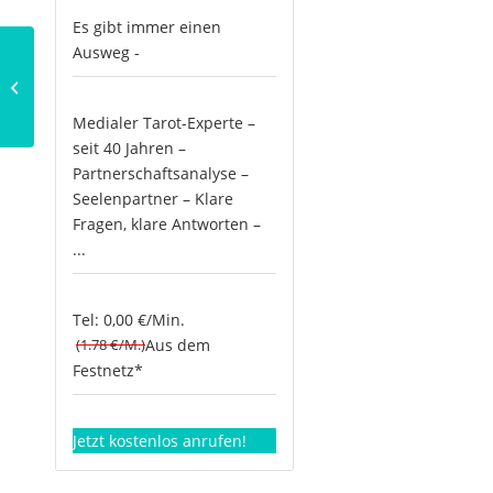
Es gibt immer einen
Ausweg -
Die Tradition der
Omikuji
Medialer Tarot-Experte –
seit 40 Jahren –
Partnerschaftsanalyse –
Seelenpartner – Klare
Fragen, klare Antworten –
...
Tel: 0,00 €/Min.
(1.78 €/M.)
Aus dem
Festnetz*
Jetzt kostenlos anrufen!