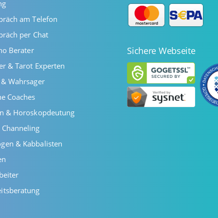
ng
präch am Telefon
präch per Chat
Sichere Webseite
ano Berater
er & Tarot Experten
r & Wahrsager
he Coaches
en & Horoskopdeutung
 Channeling
gen & Kabbalisten
en
beiter
itsberatung