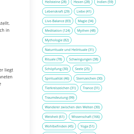
Heilsteine
(28)
Hexen
(28)
Indien
(59)
Lebenskraft
(29)
Liebe
(41)
Live-Balance
(83)
Magie
(34)
ellt.
ch in
Meditation
(124)
Mythen
(48)
Mythologie
(82)
Naturrituale und Heilrituale
(31)
Rituale
(78)
Schwingungen
(38)
Schöpfung
(30)
Seele
(25)
r liegt
aneten
Spiritualität
(46)
Sternzeichen
(30)
e
Tierkreiszeichen
(31)
Trance
(31)
Traumdeutung
(99)
Wanderer zwischen den Welten
(30)
Weisheit
(61)
Wissenschaft
(166)
Wohlbefinden
(45)
Yoga
(51)