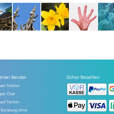
einen Berater
Sicher Bezahlen
 am Telefon
per Chat
auf Termin
Beratung ohne