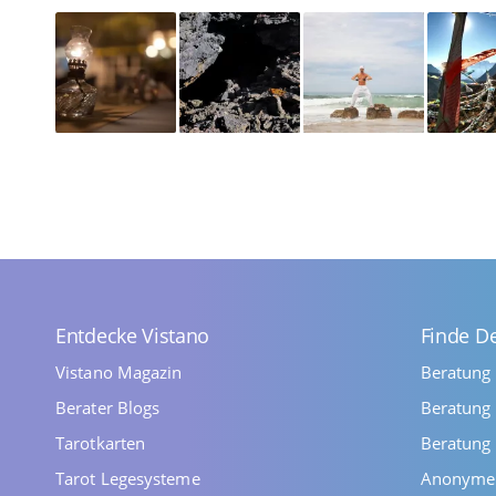
Entdecke Vistano
Finde D
Vistano Magazin
Beratung
Berater Blogs
Beratung 
Tarotkarten
Beratung 
Tarot Legesysteme
Anonyme 