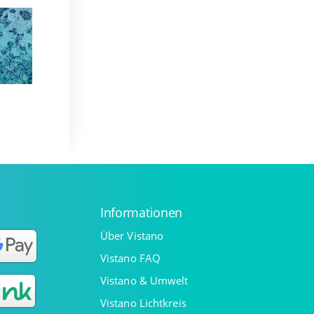
Informationen
Über Vistano
Vistano FAQ
Vistano & Umwelt
Vistano Lichtkreis