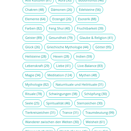
Alte Kulturen
(61)
Aura
(50)
Buddhismus
(46)
Chakren
(48)
Dämonen
(26)
Edelsteine
(56)
Elemente
(64)
Erzengel
(26)
Esoterik
(88)
Farben
(82)
Feng Shui
(40)
Fruchtbarkeit
(39)
Geister
(89)
Gesundheit
(79)
Glaube & Religion
(41)
Glück
(26)
Griechische Mythologie
(44)
Götter
(95)
Heilsteine
(28)
Hexen
(28)
Indien
(59)
Lebenskraft
(29)
Liebe
(41)
Live-Balance
(83)
Magie
(34)
Meditation
(124)
Mythen
(48)
Mythologie
(82)
Naturrituale und Heilrituale
(31)
Rituale
(78)
Schwingungen
(38)
Schöpfung
(30)
Seele
(25)
Spiritualität
(46)
Sternzeichen
(30)
Tierkreiszeichen
(31)
Trance
(31)
Traumdeutung
(99)
Wanderer zwischen den Welten
(30)
Weisheit
(61)