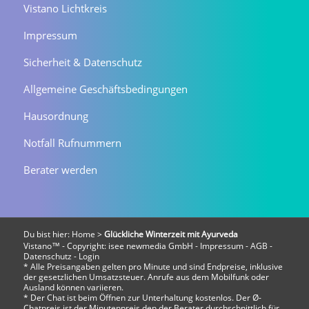
Vistano Lichtkreis
Impressum
Sicherheit & Datenschutz
Allgemeine Geschäftsbedingungen
Hausordnung
Notfall Rufnummern
Berater werden
Du bist hier:
Home
>
Glückliche Winterzeit mit Ayurveda
Vistano™ - Copyright:
isee newmedia GmbH
-
Impressum
-
AGB
-
Datenschutz
-
Login
* Alle Preisangaben gelten pro Minute und sind Endpreise, inklusive
der gesetzlichen Umsatzsteuer. Anrufe aus dem Mobilfunk oder
Ausland können variieren.
* Der Chat ist beim Öffnen zur Unterhaltung kostenlos. Der Ø-
Chatpreis ist der Minutenpreis den der Berater durchschnittlich für