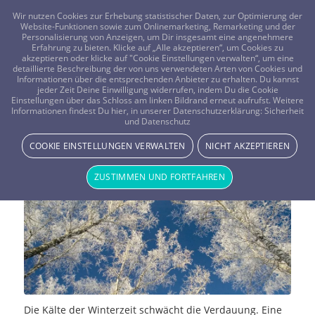
FRAGEN? KOSTENLOS ANRUFEN:
0800-8478266
Wir nutzen Cookies zur Erhebung statistischer Daten, zur Optimierung der
Website-Funktionen sowie zum Onlinemarketing, Remarketing und der
Personalisierung von Anzeigen, um Dir insgesamt eine angenehmere
Erfahrung zu bieten. Klicke auf „Alle akzeptieren“, um Cookies zu
akzeptieren oder klicke auf "Cookie Einstellungen verwalten“, um eine
detaillierte Beschreibung der von uns verwendeten Arten von Cookies und
Informationen über die entsprechenden Anbieter zu erhalten. Du kannst
jeder Zeit Deine Einwilligung widerrufen, indem Du die Cookie
Glückliche Winterzeit mit
Einstellungen über das Schloss am linken Bildrand erneut aufrufst. Weitere
Informationen findest Du hier, in unserer Datenschutzerklärung:
Sicherheit
und Datenschutz
Ayurveda
COOKIE EINSTELLUNGEN VERWALTEN
NICHT AKZEPTIEREN
NEWS & STORYS
ZUSTIMMEN UND FORTFAHREN
Die Kälte der Winterzeit schwächt die Verdauung. Eine