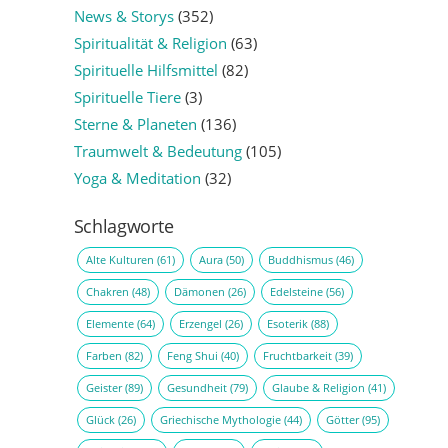
News & Storys
(352)
Spiritualität & Religion
(63)
Spirituelle Hilfsmittel
(82)
Spirituelle Tiere
(3)
Sterne & Planeten
(136)
Traumwelt & Bedeutung
(105)
Yoga & Meditation
(32)
Schlagworte
Alte Kulturen
(61)
Aura
(50)
Buddhismus
(46)
Chakren
(48)
Dämonen
(26)
Edelsteine
(56)
Elemente
(64)
Erzengel
(26)
Esoterik
(88)
Farben
(82)
Feng Shui
(40)
Fruchtbarkeit
(39)
Geister
(89)
Gesundheit
(79)
Glaube & Religion
(41)
Glück
(26)
Griechische Mythologie
(44)
Götter
(95)