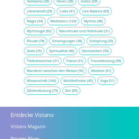
Heilsteine
(28)
Hexen
(28)
Indien
(59)
Lebenskraft
(29)
Liebe
(41)
Live-Balance
(83)
Magie
(34)
Meditation
(124)
Mythen
(48)
Mythologie
(82)
Naturrituale und Heilrituale
(31)
Rituale
(78)
Schwingungen
(38)
Schöpfung
(30)
Seele
(25)
Spiritualität
(46)
Sternzeichen
(30)
Tierkreiszeichen
(31)
Trance
(31)
Traumdeutung
(99)
Wanderer zwischen den Welten
(30)
Weisheit
(61)
Wissenschaft
(166)
Wohlbefinden
(45)
Yoga
(51)
Zahlendeutung
(73)
Zen
(85)
Entdecke Vistano
Vistano Magazin
Berater Blogs