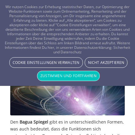
FRAGEN? KOSTENLOS ANRUFEN:
0800-8478266
Wir nutzen Cookies zur Erhebung statistischer Daten, zur Optimierung der
Website-Funktionen sowie zum Onlinemarketing, Remarketing und der
Personalisierung von Anzeigen, um Dir insgesamt eine angenehmere
Erfahrung zu bieten. Klicke auf „Alle akzeptieren“, um Cookies zu
akzeptieren oder klicke auf "Cookie Einstellungen verwalten“, um eine
detaillierte Beschreibung der von uns verwendeten Arten von Cookies und
Informationen über die entsprechenden Anbieter zu erhalten. Du kannst
jeder Zeit Deine Einwilligung widerrufen, indem Du die Cookie
Einstellungen über das Schloss am linken Bildrand erneut aufrufst. Weitere
Den Bagua Spiegel richtig einsetzen
Informationen findest Du hier, in unserer Datenschutzerklärung:
Sicherheit
und Datenschutz
SPIRITUELLE HILFSMITTEL
COOKIE EINSTELLUNGEN VERWALTEN
NICHT AKZEPTIEREN
ZUSTIMMEN UND FORTFAHREN
Den
Bagua Spiegel
gibt es in unterschiedlichen Formen,
was auch bedeutet, dass die Funktionen sich