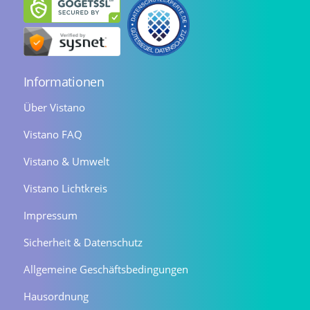
Informationen
Über Vistano
Vistano FAQ
Vistano & Umwelt
Vistano Lichtkreis
Impressum
Sicherheit & Datenschutz
Allgemeine Geschäftsbedingungen
Hausordnung