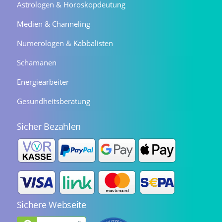
Astrologen & Horoskopdeutung
Medien & Channeling
Numerologen & Kabbalisten
Schamanen
Energiearbeiter
Gesundheitsberatung
Sicher Bezahlen
Sichere Webseite