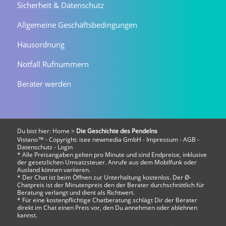
Sicherheit & Datenschutz
Allgemeine Geschäftsbedingungen
Hausordnung
Notfall Rufnummern
Berater werden
Du bist hier:
Home
>
Die Geschichte des Pendelns
Vistano™ - Copyright:
isee newmedia GmbH
-
Impressum
-
AGB
-
Datenschutz
-
Login
* Alle Preisangaben gelten pro Minute und sind Endpreise, inklusive
der gesetzlichen Umsatzsteuer. Anrufe aus dem Mobilfunk oder
Ausland können variieren.
* Der Chat ist beim Öffnen zur Unterhaltung kostenlos. Der Ø-
Chatpreis ist der Minutenpreis den der Berater durchschnittlich für
Beratung verlangt und dient als Richtwert.
* Für eine kostenpflichtige Chatberatung schlägt Dir der Berater
direkt im Chat einen Preis vor, den Du annehmen oder ablehnen
kannst.