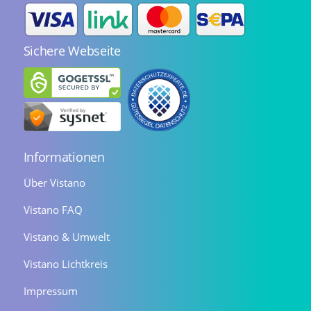
Sichere Webseite
Informationen
Über Vistano
Vistano FAQ
Vistano & Umwelt
Vistano Lichtkreis
Impressum