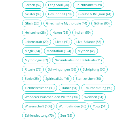
Farben
(82)
Feng Shui
(40)
Fruchtbarkeit
(39)
Geister
(89)
Gesundheit
(79)
Glaube & Religion
(41)
Glück
(26)
Griechische Mythologie
(44)
Götter
(95)
Heilsteine
(28)
Hexen
(28)
Indien
(59)
Lebenskraft
(29)
Liebe
(41)
Live-Balance
(83)
Magie
(34)
Meditation
(124)
Mythen
(48)
Mythologie
(82)
Naturrituale und Heilrituale
(31)
Rituale
(78)
Schwingungen
(38)
Schöpfung
(30)
Seele
(25)
Spiritualität
(46)
Sternzeichen
(30)
Tierkreiszeichen
(31)
Trance
(31)
Traumdeutung
(99)
Wanderer zwischen den Welten
(30)
Weisheit
(61)
Wissenschaft
(166)
Wohlbefinden
(45)
Yoga
(51)
Zahlendeutung
(73)
Zen
(85)