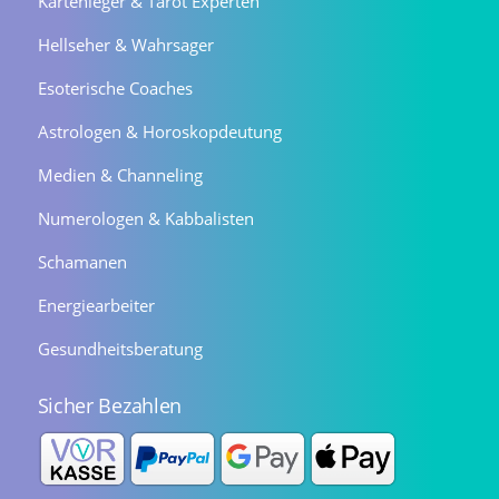
Kartenleger & Tarot Experten
Hellseher & Wahrsager
Esoterische Coaches
Astrologen & Horoskopdeutung
Medien & Channeling
Numerologen & Kabbalisten
Schamanen
Energiearbeiter
Gesundheitsberatung
Sicher Bezahlen