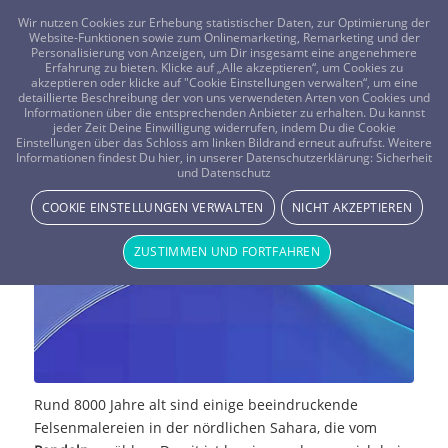
FRAGEN? KOSTENLOS ANRUFEN:
0800-8478266
Wir nutzen Cookies zur Erhebung statistischer Daten, zur Optimierung der
Website-Funktionen sowie zum Onlinemarketing, Remarketing und der
Personalisierung von Anzeigen, um Dir insgesamt eine angenehmere
Erfahrung zu bieten. Klicke auf „Alle akzeptieren“, um Cookies zu
akzeptieren oder klicke auf "Cookie Einstellungen verwalten“, um eine
detaillierte Beschreibung der von uns verwendeten Arten von Cookies und
Informationen über die entsprechenden Anbieter zu erhalten. Du kannst
jeder Zeit Deine Einwilligung widerrufen, indem Du die Cookie
Einstellungen über das Schloss am linken Bildrand erneut aufrufst. Weitere
Die Geschichte des Pendelns
Informationen findest Du hier, in unserer Datenschutzerklärung:
Sicherheit
und Datenschutz
SPIRITUELLE HILFSMITTEL
COOKIE EINSTELLUNGEN VERWALTEN
NICHT AKZEPTIEREN
ZUSTIMMEN UND FORTFAHREN
Rund 8000 Jahre alt sind einige beeindruckende
Felsenmalereien in der nördlichen Sahara, die vom