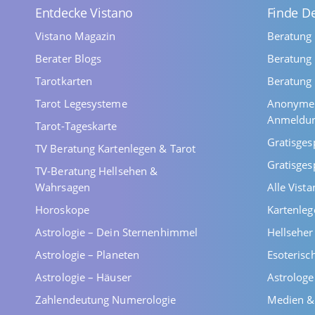
Entdecke Vistano
Finde D
Vistano Magazin
Beratung
Berater Blogs
Beratung 
Tarotkarten
Beratung 
Tarot Legesysteme
Anonyme 
Anmeldu
Tarot-Tageskarte
Gratisges
TV Beratung Kartenlegen & Tarot
Gratisges
TV-Beratung Hellsehen &
Wahrsagen
Alle Vist
Horoskope
Kartenleg
Astrologie – Dein Sternenhimmel
Hellsehe
Astrologie – Planeten
Esoterisc
Astrologie – Häuser
Astrolog
Zahlendeutung Numerologie
Medien &