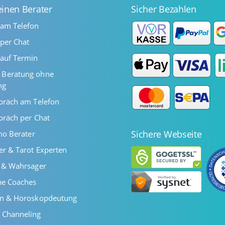
einen Berater
Sicher Bezahlen
 am Telefon
per Chat
auf Termin
Beratung ohne
ng
präch am Telefon
präch per Chat
Sichere Webseite
ano Berater
er & Tarot Experten
r & Wahrsager
he Coaches
en & Horoskopdeutung
 Channeling