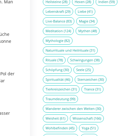
en. Man
Heilsteine
(28)
Hexen
(28)
Indien
(59)
Lebenskraft
(29)
Liebe
(41)
Live-Balance
(83)
Magie
(34)
Meditation
(124)
Mythen
(48)
Küche
nsonne
Mythologie
(82)
Naturrituale und Heilrituale
(31)
Rituale
(78)
Schwingungen
(38)
Schöpfung
(30)
Seele
(25)
Pol der
Spiritualität
(46)
Sternzeichen
(30)
lar
Tierkreiszeichen
(31)
Trance
(31)
Traumdeutung
(99)
Wanderer zwischen den Welten
(30)
asser
Weisheit
(61)
Wissenschaft
(166)
Wohlbefinden
(45)
Yoga
(51)