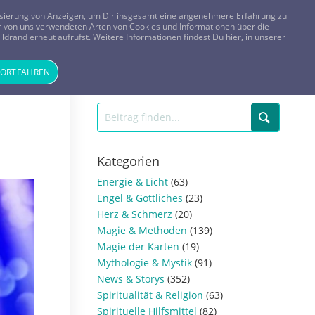
FRAGEN? KOSTENLOS ANRUFEN:
0800-8478266
lisierung von Anzeigen, um Dir insgesamt eine angenehmere Erfahrung zu
 der von uns verwendeten Arten von Cookies und Informationen über die
ldrand erneut aufrufst. Weitere Informationen findest Du hier, in unserer
Tageskarte
Magazin
ANMELDEN
REGISTRIEREN
FORTFAHREN
Kategorien
Energie & Licht
(63)
Engel & Göttliches
(23)
Herz & Schmerz
(20)
Magie & Methoden
(139)
Magie der Karten
(19)
Mythologie & Mystik
(91)
News & Storys
(352)
Spiritualität & Religion
(63)
Spirituelle Hilfsmittel
(82)