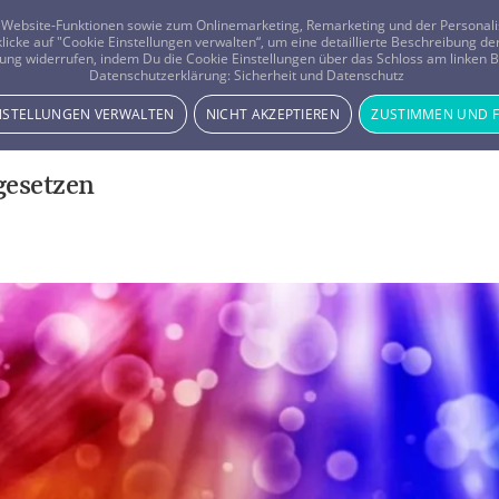
er Website-Funktionen sowie zum Onlinemarketing, Remarketing und der Persona
 klicke auf "Cookie Einstellungen verwalten“, um eine detaillierte Beschreibung
ung widerrufen, indem Du die Cookie Einstellungen über das Schloss am linken Bi
Beratung
Horoskope
Datenschutzerklärung:
Sicherheit und Datenschutz
INSTELLUNGEN VERWALTEN
NICHT AKZEPTIEREN
ZUSTIMMEN UND 
gesetzen