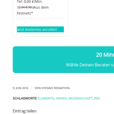
Tel: 0,00 €/Min.
(2.94 €/M.)
Aus dem
Festnetz*
Jetzt kostenlos anrufen!
20 Minu
Wähle Deinen Berater u
/
9. JUNI 2016
VON
VISTANO REDAKTION
SCHLAGWORTE:
ELEMENTE
,
INDIEN
,
WISSENSCHAFT
,
ZEN
Eintrag teilen