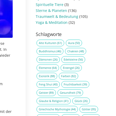
Spirituelle Tiere
(3)
Sterne & Planeten
(136)
Traumwelt & Bedeutung
(105)
Yoga & Meditation
(32)
Schlagworte
Alte Kulturen
(61)
Aura
(50)
ese
. In
Buddhismus
(46)
Chakren
(48)
wieder
Dämonen
(26)
Edelsteine
(56)
Elemente
(64)
Erzengel
(26)
Esoterik
(88)
Farben
(82)
em
Feng Shui
(40)
Fruchtbarkeit
(39)
Geister
(89)
Gesundheit
(79)
Glaube & Religion
(41)
Glück
(26)
Griechische Mythologie
(44)
Götter
(95)
mit der