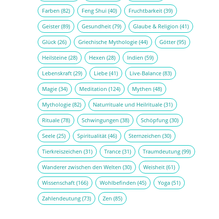
Farben
(82)
Feng Shui
(40)
Fruchtbarkeit
(39)
Geister
(89)
Gesundheit
(79)
Glaube & Religion
(41)
Glück
(26)
Griechische Mythologie
(44)
Götter
(95)
Heilsteine
(28)
Hexen
(28)
Indien
(59)
Lebenskraft
(29)
Liebe
(41)
Live-Balance
(83)
Magie
(34)
Meditation
(124)
Mythen
(48)
Mythologie
(82)
Naturrituale und Heilrituale
(31)
Rituale
(78)
Schwingungen
(38)
Schöpfung
(30)
Seele
(25)
Spiritualität
(46)
Sternzeichen
(30)
Tierkreiszeichen
(31)
Trance
(31)
Traumdeutung
(99)
Wanderer zwischen den Welten
(30)
Weisheit
(61)
Wissenschaft
(166)
Wohlbefinden
(45)
Yoga
(51)
Zahlendeutung
(73)
Zen
(85)