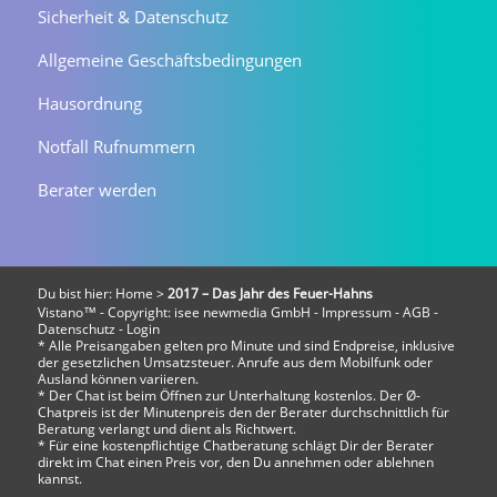
Sicherheit & Datenschutz
Allgemeine Geschäftsbedingungen
Hausordnung
Notfall Rufnummern
Berater werden
Du bist hier:
Home
>
2017 – Das Jahr des Feuer-Hahns
Vistano™ - Copyright:
isee newmedia GmbH
-
Impressum
-
AGB
-
Datenschutz
-
Login
* Alle Preisangaben gelten pro Minute und sind Endpreise, inklusive
der gesetzlichen Umsatzsteuer. Anrufe aus dem Mobilfunk oder
Ausland können variieren.
* Der Chat ist beim Öffnen zur Unterhaltung kostenlos. Der Ø-
Chatpreis ist der Minutenpreis den der Berater durchschnittlich für
Beratung verlangt und dient als Richtwert.
* Für eine kostenpflichtige Chatberatung schlägt Dir der Berater
direkt im Chat einen Preis vor, den Du annehmen oder ablehnen
kannst.