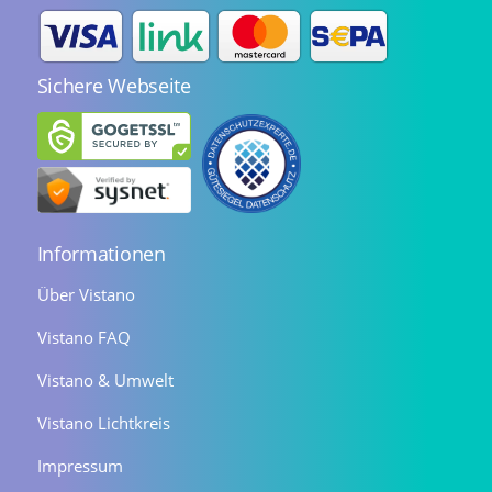
Sichere Webseite
Informationen
Über Vistano
Vistano FAQ
Vistano & Umwelt
Vistano Lichtkreis
Impressum