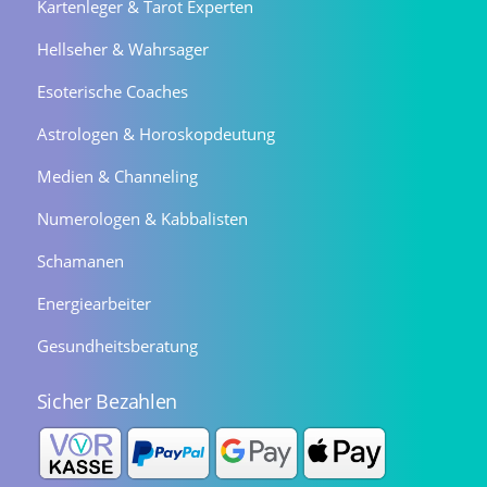
Kartenleger & Tarot Experten
Hellseher & Wahrsager
Esoterische Coaches
Astrologen & Horoskopdeutung
Medien & Channeling
Numerologen & Kabbalisten
Schamanen
Energiearbeiter
Gesundheitsberatung
Sicher Bezahlen