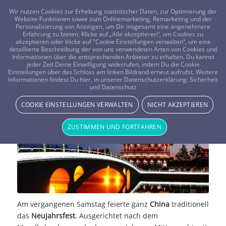
FRAGEN? KOSTENLOS ANRUFEN:
0800-8478266
Wir nutzen Cookies zur Erhebung statistischer Daten, zur Optimierung der
Website-Funktionen sowie zum Onlinemarketing, Remarketing und der
Personalisierung von Anzeigen, um Dir insgesamt eine angenehmere
Erfahrung zu bieten. Klicke auf „Alle akzeptieren“, um Cookies zu
akzeptieren oder klicke auf "Cookie Einstellungen verwalten“, um eine
detaillierte Beschreibung der von uns verwendeten Arten von Cookies und
Informationen über die entsprechenden Anbieter zu erhalten. Du kannst
jeder Zeit Deine Einwilligung widerrufen, indem Du die Cookie
Einstellungen über das Schloss am linken Bildrand erneut aufrufst. Weitere
2017 – Das Jahr des Feuer-Hahns
Informationen findest Du hier, in unserer Datenschutzerklärung:
Sicherheit
und Datenschutz
NEWS & STORYS
COOKIE EINSTELLUNGEN VERWALTEN
NICHT AKZEPTIEREN
ZUSTIMMEN UND FORTFAHREN
Am vergangenen Samstag feierte ganz
China
traditionell
das
Neujahrsfest
. Ausgerichtet nach dem