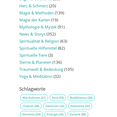
Herz & Schmerz
(20)
Magie & Methoden
(139)
Magie der Karten
(19)
Mythologie & Mystik
(91)
News & Storys
(352)
Spiritualität & Religion
(63)
Spirituelle Hilfsmittel
(82)
Spirituelle Tiere
(3)
Sterne & Planeten
(136)
Traumwelt & Bedeutung
(105)
Yoga & Meditation
(32)
Schlagworte
Alte Kulturen
(61)
Aura
(50)
Buddhismus
(46)
Chakren
(48)
Dämonen
(26)
Edelsteine
(56)
Elemente
(64)
Erzengel
(26)
Esoterik
(88)