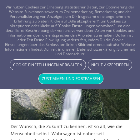
FRAGEN? KOSTENLOS ANRUFEN:
0800-8478266
Wir nutzen Cookies zur Erhebung statistischer Daten, zur Optimierung der
Website-Funktionen sowie zum Onlinemarketing, Remarketing und der
Personalisierung von Anzeigen, um Dir insgesamt eine angenehmere
Erfahrung zu bieten. Klicke auf „Alle akzeptieren“, um Cookies zu
akzeptieren oder klicke auf "Cookie Einstellungen verwalten“, um eine
detaillierte Beschreibung der von uns verwendeten Arten von Cookies und
Informationen über die entsprechenden Anbieter zu erhalten. Du kannst
jeder Zeit Deine Einwilligung widerrufen, indem Du die Cookie
Einstellungen über das Schloss am linken Bildrand erneut aufrufst. Weitere
Die Geschichte der Wahrsagerei
Informationen findest Du hier, in unserer Datenschutzerklärung:
Sicherheit
und Datenschutz
NEWS & STORYS
COOKIE EINSTELLUNGEN VERWALTEN
NICHT AKZEPTIEREN
ZUSTIMMEN UND FORTFAHREN
Der Wunsch, die Zukunft zu kennen, ist so alt, wie die
Menschheit selbst. Wahrsagen ist daher seit