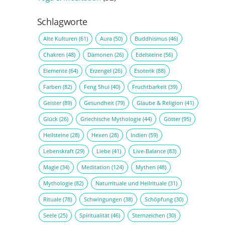
Schlagworte
Alte Kulturen
(61)
Aura
(50)
Buddhismus
(46)
Chakren
(48)
Dämonen
(26)
Edelsteine
(56)
Elemente
(64)
Erzengel
(26)
Esoterik
(88)
Farben
(82)
Feng Shui
(40)
Fruchtbarkeit
(39)
Geister
(89)
Gesundheit
(79)
Glaube & Religion
(41)
Glück
(26)
Griechische Mythologie
(44)
Götter
(95)
Heilsteine
(28)
Hexen
(28)
Indien
(59)
Lebenskraft
(29)
Liebe
(41)
Live-Balance
(83)
Magie
(34)
Meditation
(124)
Mythen
(48)
Mythologie
(82)
Naturrituale und Heilrituale
(31)
Rituale
(78)
Schwingungen
(38)
Schöpfung
(30)
Seele
(25)
Spiritualität
(46)
Sternzeichen
(30)