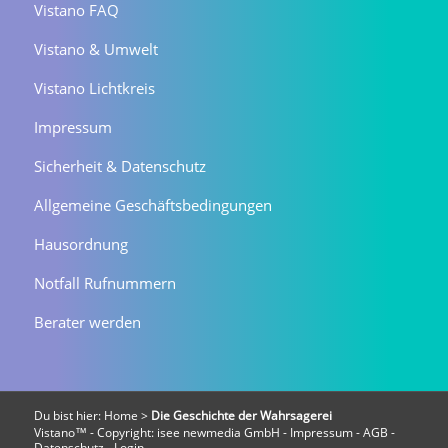
Vistano FAQ
Vistano & Umwelt
Vistano Lichtkreis
Impressum
Sicherheit & Datenschutz
Allgemeine Geschäftsbedingungen
Hausordnung
Notfall Rufnummern
Berater werden
Du bist hier:
Home
>
Die Geschichte der Wahrsagerei
Vistano™ - Copyright:
isee newmedia GmbH
-
Impressum
-
AGB
-
Datenschutz
-
Login