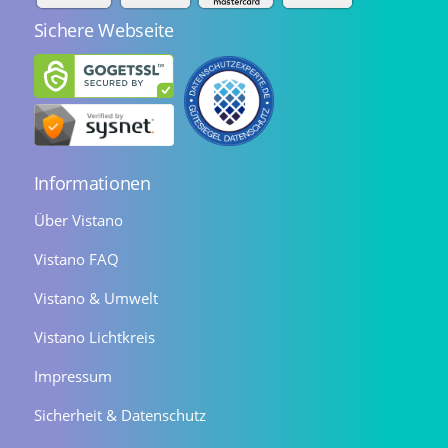
Sichere Webseite
Informationen
Über Vistano
Vistano FAQ
Vistano & Umwelt
Vistano Lichtkreis
Impressum
Sicherheit & Datenschutz