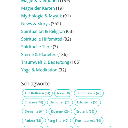
Magie & Methoden
(139)
Magie der Karten
(19)
Mythologie & Mystik
(91)
News & Storys
(352)
Spiritualität & Religion
(63)
Spirituelle Hilfsmittel
(82)
Spirituelle Tiere
(3)
Sterne & Planeten
(136)
Traumwelt & Bedeutung
(105)
Yoga & Meditation
(32)
Schlagworte
Alte Kulturen
(61)
Aura
(50)
Buddhismus
(46)
Chakren
(48)
Dämonen
(26)
Edelsteine
(56)
Elemente
(64)
Erzengel
(26)
Esoterik
(88)
Farben
(82)
Feng Shui
(40)
Fruchtbarkeit
(39)