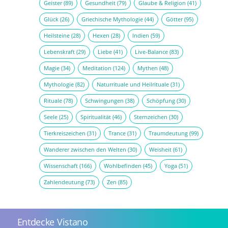
Geister
(89)
Gesundheit
(79)
Glaube & Religion
(41)
Glück
(26)
Griechische Mythologie
(44)
Götter
(95)
Heilsteine
(28)
Hexen
(28)
Indien
(59)
Lebenskraft
(29)
Liebe
(41)
Live-Balance
(83)
Magie
(34)
Meditation
(124)
Mythen
(48)
Mythologie
(82)
Naturrituale und Heilrituale
(31)
Rituale
(78)
Schwingungen
(38)
Schöpfung
(30)
Seele
(25)
Spiritualität
(46)
Sternzeichen
(30)
Tierkreiszeichen
(31)
Trance
(31)
Traumdeutung
(99)
Wanderer zwischen den Welten
(30)
Weisheit
(61)
Wissenschaft
(166)
Wohlbefinden
(45)
Yoga
(51)
Zahlendeutung
(73)
Zen
(85)
Entdecke Vistano