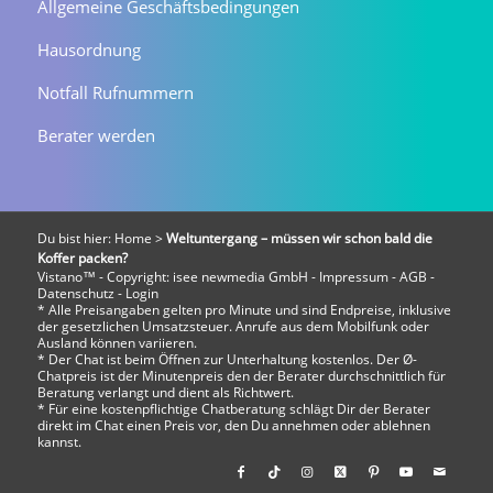
Allgemeine Geschäftsbedingungen
Hausordnung
Notfall Rufnummern
Berater werden
Du bist hier:
Home
>
Weltuntergang – müssen wir schon bald die
Koffer packen?
Vistano™ - Copyright:
isee newmedia GmbH
-
Impressum
-
AGB
-
Datenschutz
-
Login
* Alle Preisangaben gelten pro Minute und sind Endpreise, inklusive
der gesetzlichen Umsatzsteuer. Anrufe aus dem Mobilfunk oder
Ausland können variieren.
* Der Chat ist beim Öffnen zur Unterhaltung kostenlos. Der Ø-
Chatpreis ist der Minutenpreis den der Berater durchschnittlich für
Beratung verlangt und dient als Richtwert.
* Für eine kostenpflichtige Chatberatung schlägt Dir der Berater
direkt im Chat einen Preis vor, den Du annehmen oder ablehnen
kannst.