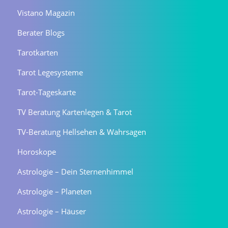
Vistano Magazin
Berater Blogs
Tarotkarten
Tarot Legesysteme
Tarot-Tageskarte
TV Beratung Kartenlegen & Tarot
TV-Beratung Hellsehen & Wahrsagen
Horoskope
Astrologie – Dein Sternenhimmel
Astrologie – Planeten
Astrologie – Häuser