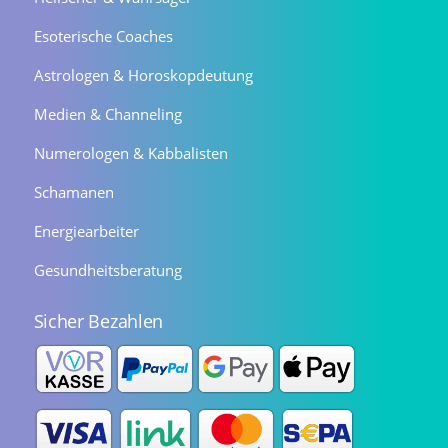
Esoterische Coaches
Astrologen & Horoskopdeutung
Medien & Channeling
Numerologen & Kabbalisten
Schamanen
Energiearbeiter
Gesundheitsberatung
Sicher Bezahlen