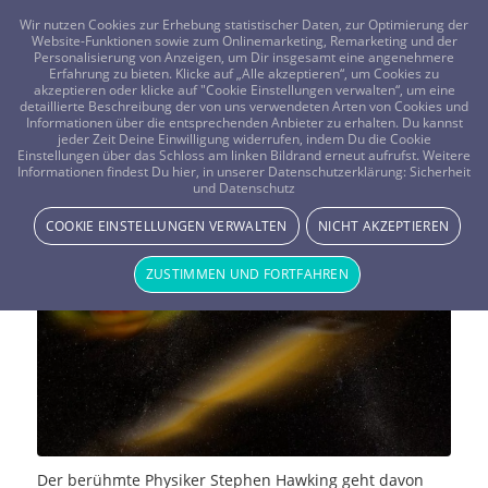
FRAGEN? KOSTENLOS ANRUFEN:
0800-8478266
Wir nutzen Cookies zur Erhebung statistischer Daten, zur Optimierung der
Website-Funktionen sowie zum Onlinemarketing, Remarketing und der
Personalisierung von Anzeigen, um Dir insgesamt eine angenehmere
Erfahrung zu bieten. Klicke auf „Alle akzeptieren“, um Cookies zu
akzeptieren oder klicke auf "Cookie Einstellungen verwalten“, um eine
detaillierte Beschreibung der von uns verwendeten Arten von Cookies und
Informationen über die entsprechenden Anbieter zu erhalten. Du kannst
jeder Zeit Deine Einwilligung widerrufen, indem Du die Cookie
Weltuntergang – müssen wir schon
Einstellungen über das Schloss am linken Bildrand erneut aufrufst. Weitere
Informationen findest Du hier, in unserer Datenschutzerklärung:
Sicherheit
und Datenschutz
bald die Koffer packen?
COOKIE EINSTELLUNGEN VERWALTEN
NICHT AKZEPTIEREN
NEWS & STORYS
ZUSTIMMEN UND FORTFAHREN
Der berühmte Physiker Stephen Hawking geht davon