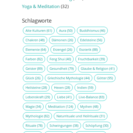
Yoga & Meditation
(32)
Schlagworte
Alte Kulturen
(61)
Aura
(50)
Buddhismus
(46)
Chakren
(48)
Dämonen
(26)
Edelsteine
(56)
Elemente
(64)
Erzengel
(26)
Esoterik
(88)
Farben
(82)
Feng Shui
(40)
Fruchtbarkeit
(39)
Geister
(89)
Gesundheit
(79)
Glaube & Religion
(41)
Glück
(26)
Griechische Mythologie
(44)
Götter
(95)
Heilsteine
(28)
Hexen
(28)
Indien
(59)
Lebenskraft
(29)
Liebe
(41)
Live-Balance
(83)
Magie
(34)
Meditation
(124)
Mythen
(48)
Mythologie
(82)
Naturrituale und Heilrituale
(31)
Rituale
(78)
Schwingungen
(38)
Schöpfung
(30)