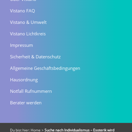
Vistano FAQ
Vistano & Umwelt
Vistano Lichtkreis
Impressum
Sicherheit & Datenschutz
Allgemeine Geschäftsbedingungen
Hausordnung
Notfall Rufnummern
Berater werden
Du bist hier:
Home
>
Suche nach Individualismus – Esoterik wird