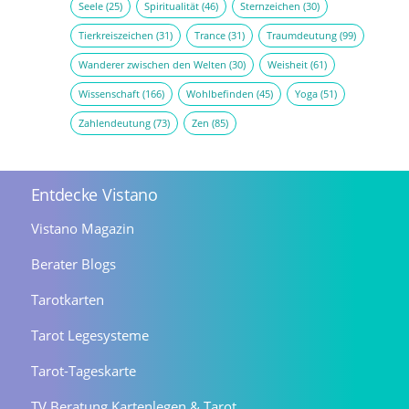
Seele
(25)
Spiritualität
(46)
Sternzeichen
(30)
Tierkreiszeichen
(31)
Trance
(31)
Traumdeutung
(99)
Wanderer zwischen den Welten
(30)
Weisheit
(61)
Wissenschaft
(166)
Wohlbefinden
(45)
Yoga
(51)
Zahlendeutung
(73)
Zen
(85)
Entdecke Vistano
Vistano Magazin
Berater Blogs
Tarotkarten
Tarot Legesysteme
Tarot-Tageskarte
TV Beratung Kartenlegen & Tarot