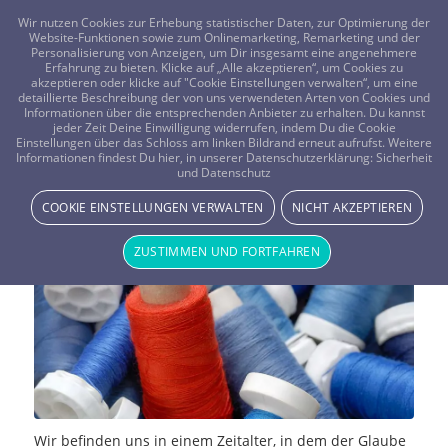
FRAGEN? KOSTENLOS ANRUFEN:
0800-8478266
Wir nutzen Cookies zur Erhebung statistischer Daten, zur Optimierung der
Website-Funktionen sowie zum Onlinemarketing, Remarketing und der
Personalisierung von Anzeigen, um Dir insgesamt eine angenehmere
Erfahrung zu bieten. Klicke auf „Alle akzeptieren“, um Cookies zu
akzeptieren oder klicke auf "Cookie Einstellungen verwalten“, um eine
detaillierte Beschreibung der von uns verwendeten Arten von Cookies und
Informationen über die entsprechenden Anbieter zu erhalten. Du kannst
jeder Zeit Deine Einwilligung widerrufen, indem Du die Cookie
Suche nach Individualismus –
Einstellungen über das Schloss am linken Bildrand erneut aufrufst. Weitere
Informationen findest Du hier, in unserer Datenschutzerklärung:
Sicherheit
und Datenschutz
Esoterik wird beliebter
COOKIE EINSTELLUNGEN VERWALTEN
NICHT AKZEPTIEREN
NEWS & STORYS
ZUSTIMMEN UND FORTFAHREN
Wir befinden uns in einem Zeitalter, in dem der Glaube