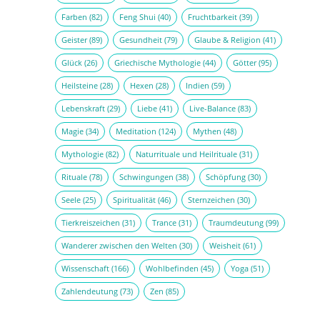
Farben
(82)
Feng Shui
(40)
Fruchtbarkeit
(39)
Geister
(89)
Gesundheit
(79)
Glaube & Religion
(41)
Glück
(26)
Griechische Mythologie
(44)
Götter
(95)
Heilsteine
(28)
Hexen
(28)
Indien
(59)
Lebenskraft
(29)
Liebe
(41)
Live-Balance
(83)
Magie
(34)
Meditation
(124)
Mythen
(48)
Mythologie
(82)
Naturrituale und Heilrituale
(31)
Rituale
(78)
Schwingungen
(38)
Schöpfung
(30)
Seele
(25)
Spiritualität
(46)
Sternzeichen
(30)
Tierkreiszeichen
(31)
Trance
(31)
Traumdeutung
(99)
Wanderer zwischen den Welten
(30)
Weisheit
(61)
Wissenschaft
(166)
Wohlbefinden
(45)
Yoga
(51)
Zahlendeutung
(73)
Zen
(85)