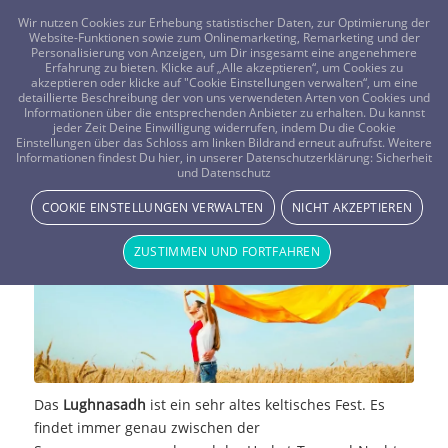
FRAGEN? KOSTENLOS ANRUFEN:
0800-8478266
Wir nutzen Cookies zur Erhebung statistischer Daten, zur Optimierung der
Website-Funktionen sowie zum Onlinemarketing, Remarketing und der
Personalisierung von Anzeigen, um Dir insgesamt eine angenehmere
Erfahrung zu bieten. Klicke auf „Alle akzeptieren“, um Cookies zu
akzeptieren oder klicke auf "Cookie Einstellungen verwalten“, um eine
detaillierte Beschreibung der von uns verwendeten Arten von Cookies und
Informationen über die entsprechenden Anbieter zu erhalten. Du kannst
jeder Zeit Deine Einwilligung widerrufen, indem Du die Cookie
Einstellungen über das Schloss am linken Bildrand erneut aufrufst. Weitere
Das Lichterfest Lughnasadh
Informationen findest Du hier, in unserer Datenschutzerklärung:
Sicherheit
und Datenschutz
NEWS & STORYS
COOKIE EINSTELLUNGEN VERWALTEN
NICHT AKZEPTIEREN
ZUSTIMMEN UND FORTFAHREN
Das
Lughnasadh
ist ein sehr altes keltisches Fest. Es
findet immer genau zwischen der