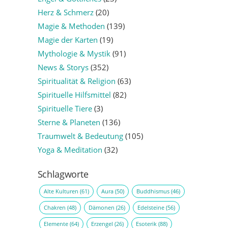
Herz & Schmerz
(20)
Magie & Methoden
(139)
Magie der Karten
(19)
Mythologie & Mystik
(91)
News & Storys
(352)
Spiritualität & Religion
(63)
Spirituelle Hilfsmittel
(82)
Spirituelle Tiere
(3)
Sterne & Planeten
(136)
Traumwelt & Bedeutung
(105)
Yoga & Meditation
(32)
Schlagworte
Alte Kulturen
(61)
Aura
(50)
Buddhismus
(46)
Chakren
(48)
Dämonen
(26)
Edelsteine
(56)
Elemente
(64)
Erzengel
(26)
Esoterik
(88)