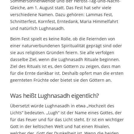
Sommersonnenwende und der Herbst-Tag-und-Nacht-
Gleiche, am 1. August statt. Das Fest hat sehr viele
verschiedene Namen. Dazu gehören: Lammas Fest,
Schnitterfest, Kornfest, Erntedank, Maria Himmelfahrt
und natürlich Lughnasadh.
Beim Fest spielt es keine Rolle, ob die Feiernden von
einer naturverbundenen Spiritualität geprägt sind oder
sie aus religiösen Gründen feiern. Sie alle verfolgen
dasselbe Ziel, wenn die Lughnasadh Rituale beginnen.
Ziel des Rituals ist es, den Göttern zu zeigen, dass man
für die Ernte dankbar ist. Deshalb opfert man die ersten
geernteten Früchte oder bietet sie den Göttern an.
Was heißt Lughnasadh eigentlich?
Übersetzt würde Lughnasadh in etwa „Hochzeit des
Lichts“ bedeuten. „Lugh“ ist der Name eines Gottes, der
für das Feuer und für das Licht steht. Er ist ein wichtiger
Gott in der keltischen Welt und hat einen Rivalen,
welcher der Gott der Dunkelheit ist. Wenn die beiden