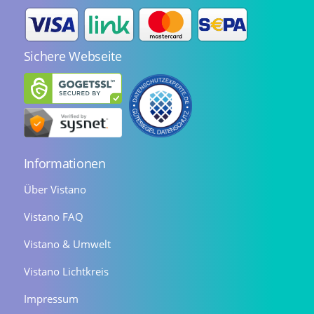
Sichere Webseite
Informationen
Über Vistano
Vistano FAQ
Vistano & Umwelt
Vistano Lichtkreis
Impressum