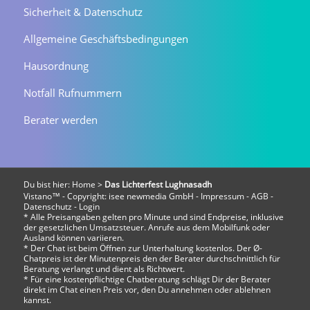
Sicherheit & Datenschutz
Allgemeine Geschäftsbedingungen
Hausordnung
Notfall Rufnummern
Berater werden
Du bist hier:
Home
>
Das Lichterfest Lughnasadh
Vistano™ - Copyright:
isee newmedia GmbH
-
Impressum
-
AGB
-
Datenschutz
-
Login
* Alle Preisangaben gelten pro Minute und sind Endpreise, inklusive
der gesetzlichen Umsatzsteuer. Anrufe aus dem Mobilfunk oder
Ausland können variieren.
* Der Chat ist beim Öffnen zur Unterhaltung kostenlos. Der Ø-
Chatpreis ist der Minutenpreis den der Berater durchschnittlich für
Beratung verlangt und dient als Richtwert.
* Für eine kostenpflichtige Chatberatung schlägt Dir der Berater
direkt im Chat einen Preis vor, den Du annehmen oder ablehnen
kannst.