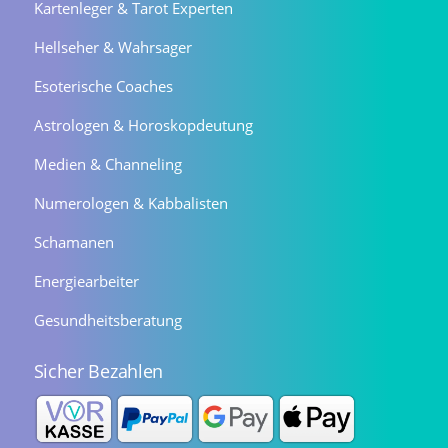
Kartenleger & Tarot Experten
Hellseher & Wahrsager
Esoterische Coaches
Astrologen & Horoskopdeutung
Medien & Channeling
Numerologen & Kabbalisten
Schamanen
Energiearbeiter
Gesundheitsberatung
Sicher Bezahlen