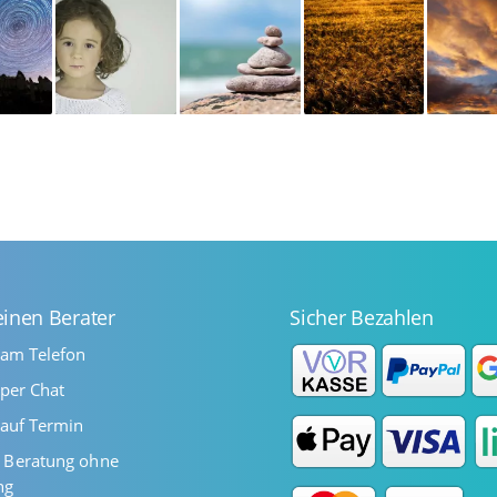
einen Berater
Sicher Bezahlen
 am Telefon
per Chat
auf Termin
Beratung ohne
ng