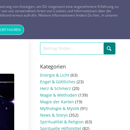
FRAGEN? KOSTENLOS ANRUFEN:
0800-8478266
lisierung von Anzeigen, um Dir insgesamt eine angenehmere Erfahrung zu
 der von uns verwendeten Arten von Cookies und Informationen über die
ldrand erneut aufrufst. Weitere Informationen findest Du hier, in unserer
Tageskarte
Magazin
ANMELDEN
REGISTRIEREN
FORTFAHREN
Kategorien
Energie & Licht
(63)
Engel & Göttliches
(23)
Herz & Schmerz
(20)
Magie & Methoden
(139)
Magie der Karten
(19)
Mythologie & Mystik
(91)
News & Storys
(352)
Spiritualität & Religion
(63)
Spirituelle Hilfsmittel
(82)