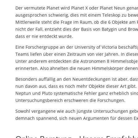
Der vermutete Planet wird Planet X oder Planet Neun genann
ausgesprochen schwierig, dies mit einem Teleskop zu bewer
Mittlerweile steht die Frage im Raum, ob die 6 Objekte a
nicht der Fall, entzieht dies der Basis von Batygin und Brow
dass er nie entdeckt wurde.
Eine Forschergruppe an der University of Victoria beschä
Teams liefen über einen Zeitraum von vier Jahren. In dies
Unter anderem entdeckten die Astronomen 8 Himmelsobjekt
erinnerten. Also ähnelten die neuen Himmelskörper denen,
Besonders auffällig an den Neuentdeckungen ist aber, das
nun davon aus, dass es noch mehr Objekte dieser Art gibt.
Neptun und Pluto systematische Fehler ganz erheblich sind
Untersuchungsbereich erschweren die Forschungen.
Sowohl vergangene wie auch jüngste Untersuchungen geben
demnach spannend, sich neuen Argumenten für dessen Exi