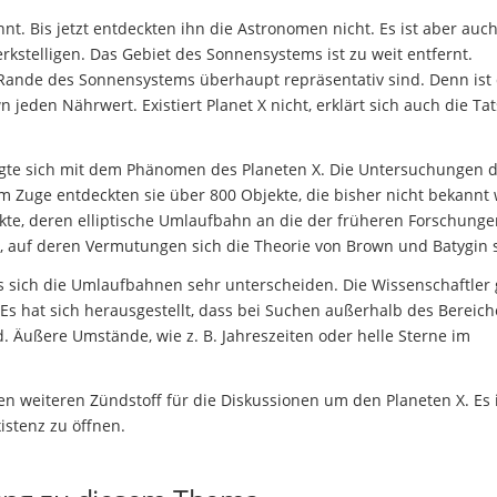
t. Bis jetzt entdeckten ihn die Astronomen nicht. Es ist aber auc
kstelligen. Das Gebiet des Sonnensystems ist zu weit entfernt.
m Rande des Sonnensystems überhaupt repräsentativ sind. Denn ist
n jeden Nährwert. Existiert Planet X nicht, erklärt sich auch die Ta
ftigte sich mit dem Phänomen des Planeten X. Die Untersuchungen 
em Zuge entdeckten sie über 800 Objekte, die bisher nicht bekannt
e, deren elliptische Umlaufbahn an die der früheren Forschunge
 auf deren Vermutungen sich die Theorie von Brown und Batygin s
s sich die Umlaufbahnen sehr unterscheiden. Die Wissenschaftler
 Es hat sich herausgestellt, dass bei Suchen außerhalb des Bereich
. Äußere Umstände, wie z. B. Jahreszeiten oder helle Sterne im
 weiteren Zündstoff für die Diskussionen um den Planeten X. Es i
stenz zu öffnen.