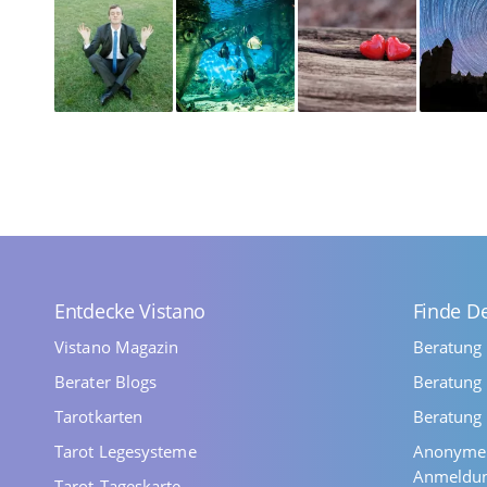
Entdecke Vistano
Finde D
Vistano Magazin
Beratung
Berater Blogs
Beratung 
Tarotkarten
Beratung 
Tarot Legesysteme
Anonyme 
Anmeldu
Tarot-Tageskarte