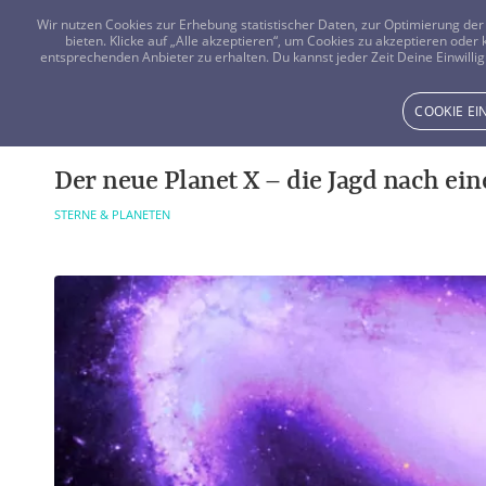
Wir nutzen Cookies zur Erhebung statistischer Daten, zur Optimierung d
bieten. Klicke auf „Alle akzeptieren“, um Cookies zu akzeptieren oder
entsprechenden Anbieter zu erhalten. Du kannst jeder Zeit Deine Einwillig
COOKIE E
Der neue Planet X – die Jagd nach e
STERNE & PLANETEN