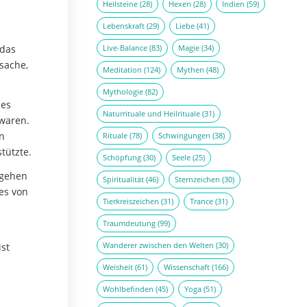
Heilsteine
(28)
Hexen
(28)
Indien
(59)
h
Lebenskraft
(29)
Liebe
(41)
 das
Live-Balance
(83)
Magie
(34)
tsache,
Meditation
(124)
Mythen
(48)
Mythologie
(82)
des
Naturrituale und Heilrituale
(31)
 waren.
n
Rituale
(78)
Schwingungen
(38)
tützte.
Schöpfung
(30)
Seele
(25)
 gehen
Spiritualität
(46)
Sternzeichen
(30)
es von
Tierkreiszeichen
(31)
Trance
(31)
Traumdeutung
(99)
Wanderer zwischen den Welten
(30)
st
Weisheit
(61)
Wissenschaft
(166)
Wohlbefinden
(45)
Yoga
(51)