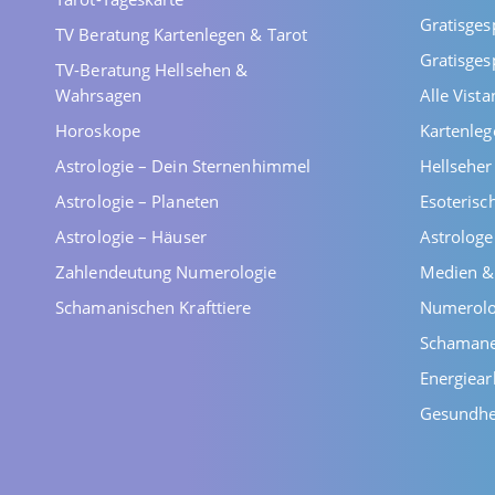
Gratisges
TV Beratung Kartenlegen & Tarot
Gratisges
TV-Beratung Hellsehen &
Wahrsagen
Alle Vist
Horoskope
Kartenleg
Astrologie – Dein Sternenhimmel
Hellsehe
Astrologie – Planeten
Esoterisc
Astrologie – Häuser
Astrolog
Zahlendeutung Numerologie
Medien &
Schamanischen Krafttiere
Numerolo
Schaman
Energiear
Gesundhe