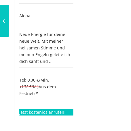
Die Kristallkugel als
Aloha
Hilfsmittel der
Wahrsagerei
Neue Energie für deine
neue Welt. Mit meiner
heilsamen Stimme und
meinen Engeln geleite ich
dich sanft und ...
Tel: 0,00 €/Min.
(1.78 €/M.)
Aus dem
Festnetz*
Jetzt kostenlos anrufen!