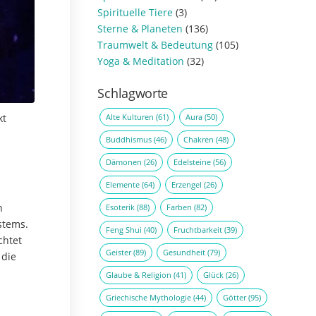
Spirituelle Tiere
(3)
Sterne & Planeten
(136)
Traumwelt & Bedeutung
(105)
Yoga & Meditation
(32)
Schlagworte
Alte Kulturen
(61)
Aura
(50)
kt
Buddhismus
(46)
Chakren
(48)
Dämonen
(26)
Edelsteine
(56)
Elemente
(64)
Erzengel
(26)
n
Esoterik
(88)
Farben
(82)
stems.
Feng Shui
(40)
Fruchtbarkeit
(39)
chtet
Geister
(89)
Gesundheit
(79)
 die
Glaube & Religion
(41)
Glück
(26)
Griechische Mythologie
(44)
Götter
(95)