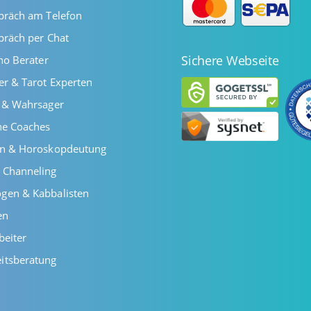
präch am Telefon
präch per Chat
Sichere Webseite
ano Berater
er & Tarot Experten
r & Wahrsager
he Coaches
en & Horoskopdeutung
 Channeling
gen & Kabbalisten
en
beiter
itsberatung