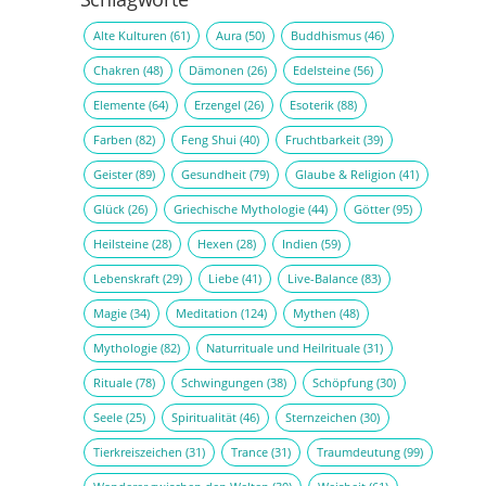
Alte Kulturen
(61)
Aura
(50)
Buddhismus
(46)
Chakren
(48)
Dämonen
(26)
Edelsteine
(56)
Elemente
(64)
Erzengel
(26)
Esoterik
(88)
Farben
(82)
Feng Shui
(40)
Fruchtbarkeit
(39)
Geister
(89)
Gesundheit
(79)
Glaube & Religion
(41)
Glück
(26)
Griechische Mythologie
(44)
Götter
(95)
Heilsteine
(28)
Hexen
(28)
Indien
(59)
Lebenskraft
(29)
Liebe
(41)
Live-Balance
(83)
Magie
(34)
Meditation
(124)
Mythen
(48)
Mythologie
(82)
Naturrituale und Heilrituale
(31)
Rituale
(78)
Schwingungen
(38)
Schöpfung
(30)
Seele
(25)
Spiritualität
(46)
Sternzeichen
(30)
Tierkreiszeichen
(31)
Trance
(31)
Traumdeutung
(99)