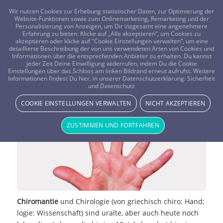
FRAGEN? KOSTENLOS ANRUFEN:
0800-8478266
Wir nutzen Cookies zur Erhebung statistischer Daten, zur Optimierung der
Website-Funktionen sowie zum Onlinemarketing, Remarketing und der
Personalisierung von Anzeigen, um Dir insgesamt eine angenehmere
Erfahrung zu bieten. Klicke auf „Alle akzeptieren“, um Cookies zu
akzeptieren oder klicke auf "Cookie Einstellungen verwalten“, um eine
detaillierte Beschreibung der von uns verwendeten Arten von Cookies und
Informationen über die entsprechenden Anbieter zu erhalten. Du kannst
jeder Zeit Deine Einwilligung widerrufen, indem Du die Cookie
Einstellungen über das Schloss am linken Bildrand erneut aufrufst. Weitere
Die Kunst der Chiromantie
Informationen findest Du hier, in unserer Datenschutzerklärung:
Sicherheit
und Datenschutz
MAGIE & METHODEN
COOKIE EINSTELLUNGEN VERWALTEN
NICHT AKZEPTIEREN
ZUSTIMMEN UND FORTFAHREN
Chiromantie
und Chirologie (von griechisch chiro: Hand;
logie: Wissenschaft) sind uralte, aber auch heute noch