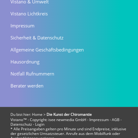
Vistano & Umwelt
Vistano Lichtkreis
Impressum
Sicherheit & Datenschutz
Allgemeine Geschäftsbedingungen
Hausordnung
Notfall Rufnummern
Berater werden
Du bist hier:
Home
>
Die Kunst der Chiromantie
Vistano™ - Copyright:
isee newmedia GmbH
-
Impressum
-
AGB
-
Datenschutz
-
Login
* Alle Preisangaben gelten pro Minute und sind Endpreise, inklusive
der gesetzlichen Umsatzsteuer. Anrufe aus dem Mobilfunk oder