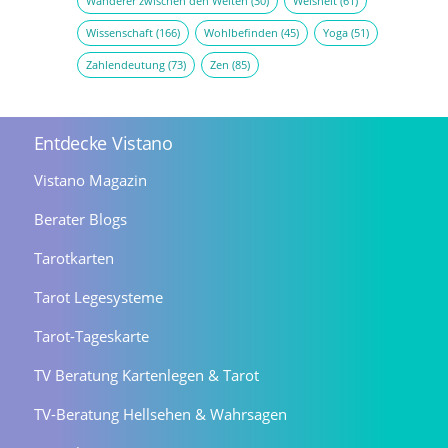
Wanderer zwischen den Welten
(30)
Weisheit
(61)
Wissenschaft
(166)
Wohlbefinden
(45)
Yoga
(51)
Zahlendeutung
(73)
Zen
(85)
Entdecke Vistano
Vistano Magazin
Berater Blogs
Tarotkarten
Tarot Legesysteme
Tarot-Tageskarte
TV Beratung Kartenlegen & Tarot
TV-Beratung Hellsehen & Wahrsagen