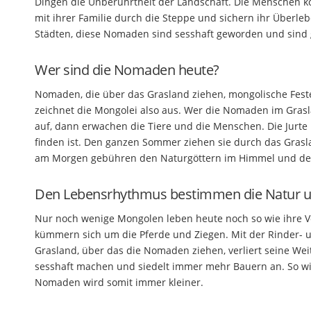
Dingen die Unberührtheit der Landschaft. Die Menschen kö
mit ihrer Familie durch die Steppe und sichern ihr Überleb
Städten, diese Nomaden sind sesshaft geworden und sind 
Wer sind die Nomaden heute?
Nomaden, die über das Grasland ziehen, mongolische Feste
zeichnet die Mongolei also aus. Wer die Nomaden im Grasl
auf, dann erwachen die Tiere und die Menschen. Die Jurte 
finden ist. Den ganzen Sommer ziehen sie durch das Grasla
am Morgen gebühren den Naturgöttern im Himmel und der
Den Lebensrhythmus bestimmen die Natur un
Nur noch wenige Mongolen leben heute noch so wie ihre V
kümmern sich um die Pferde und Ziegen. Mit der Rinder- u
Grasland, über das die Nomaden ziehen, verliert seine Weite
sesshaft machen und siedelt immer mehr Bauern an. So w
Nomaden wird somit immer kleiner.