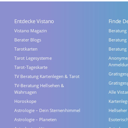
Entdecke Vistano
Finde D
Vistano Magazin
Beratung
Berater Blogs
Beratung 
Tarotkarten
Beratung 
Tarot Legesysteme
Anonyme 
Anmeldu
Tarot-Tageskarte
Gratisges
TV Beratung Kartenlegen & Tarot
Gratisges
TV-Beratung Hellsehen &
Wahrsagen
Alle Vist
Horoskope
Kartenleg
Astrologie – Dein Sternenhimmel
Hellsehe
Astrologie – Planeten
Esoterisc