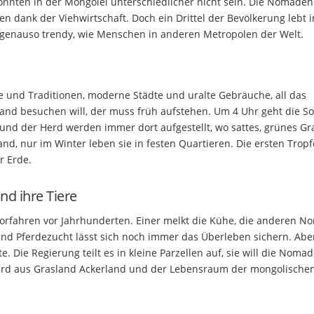
nnten in der Mongolei unterschiedlicher nicht sein. Die Nomaden
en dank der Viehwirtschaft. Doch ein Drittel der Bevölkerung lebt 
genauso trendy, wie Menschen in anderen Metropolen der Welt.
 und Traditionen, moderne Städte und uralte Gebräuche, all das
and besuchen will, der muss früh aufstehen. Um 4 Uhr geht die S
und der Herd werden immer dort aufgestellt, wo sattes, grünes Gr
nd, nur im Winter leben sie in festen Quartieren. Die ersten Trop
 Erde.
d ihre Tiere
orfahren vor Jahrhunderten. Einer melkt die Kühe, die anderen 
nd Pferdezucht lässt sich noch immer das Überleben sichern. Abe
. Die Regierung teilt es in kleine Parzellen auf, sie will die Noma
ird aus Grasland Ackerland und der Lebensraum der mongolische