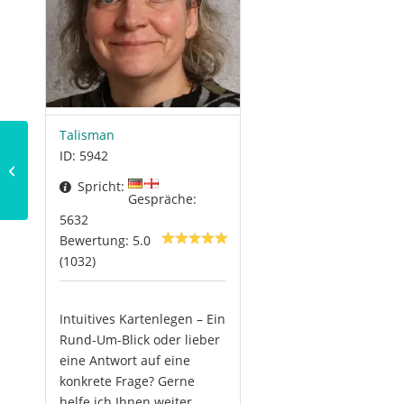
Talisman
ID: 5942
Der Mythos von Isis
und Osiris (2/3)
Spricht:
Gespräche:
5632
Bewertung: 5.0
(1032)
Intuitives Kartenlegen – Ein
Rund-Um-Blick oder lieber
eine Antwort auf eine
konkrete Frage? Gerne
helfe ich Ihnen weiter.