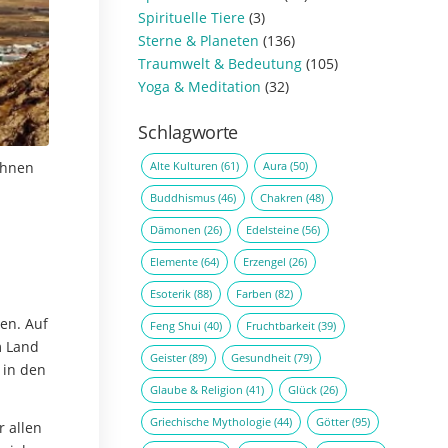
Spirituelle Tiere
(3)
Sterne & Planeten
(136)
Traumwelt & Bedeutung
(105)
Yoga & Meditation
(32)
Schlagworte
Alte Kulturen
(61)
Aura
(50)
ihnen
Buddhismus
(46)
Chakren
(48)
Dämonen
(26)
Edelsteine
(56)
Elemente
(64)
Erzengel
(26)
Esoterik
(88)
Farben
(82)
en. Auf
Feng Shui
(40)
Fruchtbarkeit
(39)
m Land
Geister
(89)
Gesundheit
(79)
 in den
Glaube & Religion
(41)
Glück
(26)
Griechische Mythologie
(44)
Götter
(95)
r allen