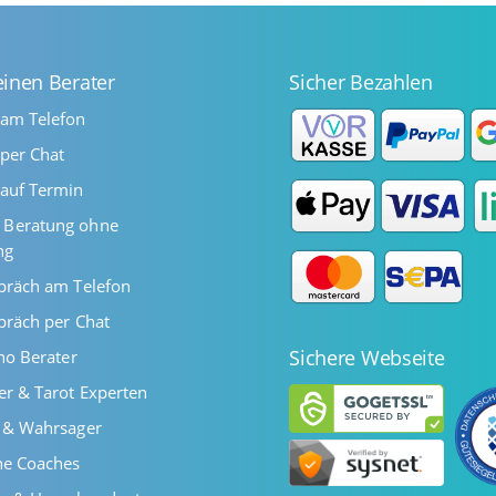
einen Berater
Sicher Bezahlen
 am Telefon
per Chat
auf Termin
Beratung ohne
ng
präch am Telefon
präch per Chat
Sichere Webseite
ano Berater
er & Tarot Experten
r & Wahrsager
he Coaches