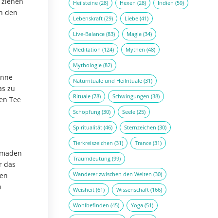
 ziehen
Heilsteine
(28)
Hexen
(28)
Indien
(59)
in den
Lebenskraft
(29)
Liebe
(41)
Live-Balance
(83)
Magie
(34)
Meditation
(124)
Mythen
(48)
Mythologie
(82)
onne
Naturrituale und Heilrituale
(31)
as zu
Rituale
(78)
Schwingungen
(38)
fen Tee
Schöpfung
(30)
Seele
(25)
Spiritualität
(46)
Sternzeichen
(30)
Tierkreiszeichen
(31)
Trance
(31)
Nomaden
Traumdeutung
(99)
r das
Wanderer zwischen den Welten
(30)
den
n
Weisheit
(61)
Wissenschaft
(166)
Wohlbefinden
(45)
Yoga
(51)