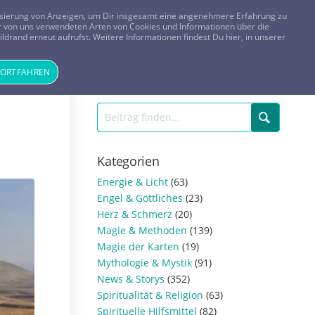
FRAGEN? KOSTENLOS ANRUFEN:
0800-8478266
lisierung von Anzeigen, um Dir insgesamt eine angenehmere Erfahrung zu
 der von uns verwendeten Arten von Cookies und Informationen über die
ldrand erneut aufrufst. Weitere Informationen findest Du hier, in unserer
Tageskarte
Magazin
ANMELDEN
REGISTRIEREN
FORTFAHREN
Kategorien
Energie & Licht
(63)
Engel & Göttliches
(23)
Herz & Schmerz
(20)
Magie & Methoden
(139)
Magie der Karten
(19)
Mythologie & Mystik
(91)
News & Storys
(352)
Spiritualität & Religion
(63)
Spirituelle Hilfsmittel
(82)