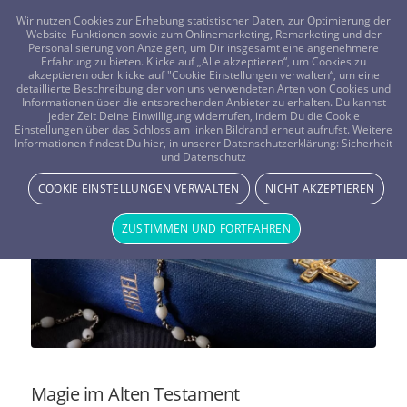
FRAGEN? KOSTENLOS ANRUFEN:
0800-8478266
Wir nutzen Cookies zur Erhebung statistischer Daten, zur Optimierung der
Website-Funktionen sowie zum Onlinemarketing, Remarketing und der
Personalisierung von Anzeigen, um Dir insgesamt eine angenehmere
Erfahrung zu bieten. Klicke auf „Alle akzeptieren“, um Cookies zu
akzeptieren oder klicke auf "Cookie Einstellungen verwalten“, um eine
detaillierte Beschreibung der von uns verwendeten Arten von Cookies und
Informationen über die entsprechenden Anbieter zu erhalten. Du kannst
jeder Zeit Deine Einwilligung widerrufen, indem Du die Cookie
Einstellungen über das Schloss am linken Bildrand erneut aufrufst. Weitere
Die Magie in der Bibel
Informationen findest Du hier, in unserer Datenschutzerklärung:
Sicherheit
und Datenschutz
SPIRITUALITÄT & RELIGION
COOKIE EINSTELLUNGEN VERWALTEN
NICHT AKZEPTIEREN
ZUSTIMMEN UND FORTFAHREN
Magie im Alten Testament