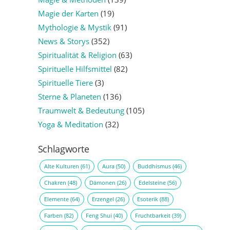
Magie der Karten
(19)
Mythologie & Mystik
(91)
News & Storys
(352)
Spiritualität & Religion
(63)
Spirituelle Hilfsmittel
(82)
Spirituelle Tiere
(3)
Sterne & Planeten
(136)
Traumwelt & Bedeutung
(105)
Yoga & Meditation
(32)
Schlagworte
Alte Kulturen
(61)
Aura
(50)
Buddhismus
(46)
Chakren
(48)
Dämonen
(26)
Edelsteine
(56)
Elemente
(64)
Erzengel
(26)
Esoterik
(88)
Farben
(82)
Feng Shui
(40)
Fruchtbarkeit
(39)