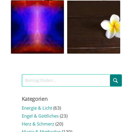
Kategorien
Energie & Licht
(63)
Engel & Göttliches
(23)
Herz & Schmerz
(20)
Magie & Methoden
(139)