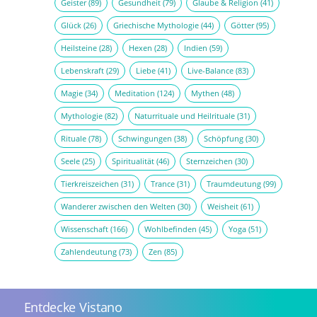
Geister
(89)
Gesundheit
(79)
Glaube & Religion
(41)
Glück
(26)
Griechische Mythologie
(44)
Götter
(95)
Heilsteine
(28)
Hexen
(28)
Indien
(59)
Lebenskraft
(29)
Liebe
(41)
Live-Balance
(83)
Magie
(34)
Meditation
(124)
Mythen
(48)
Mythologie
(82)
Naturrituale und Heilrituale
(31)
Rituale
(78)
Schwingungen
(38)
Schöpfung
(30)
Seele
(25)
Spiritualität
(46)
Sternzeichen
(30)
Tierkreiszeichen
(31)
Trance
(31)
Traumdeutung
(99)
Wanderer zwischen den Welten
(30)
Weisheit
(61)
Wissenschaft
(166)
Wohlbefinden
(45)
Yoga
(51)
Zahlendeutung
(73)
Zen
(85)
Entdecke Vistano