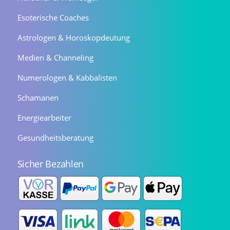
Esoterische Coaches
Astrologen & Horoskopdeutung
Medien & Channeling
Numerologen & Kabbalisten
Schamanen
Energiearbeiter
Gesundheitsberatung
Sicher Bezahlen