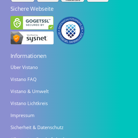
Sichere Webseite
Informationen
Über Vistano
Vistano FAQ
Vistano & Umwelt
Vistano Lichtkreis
Impressum
Sicherheit & Datenschutz