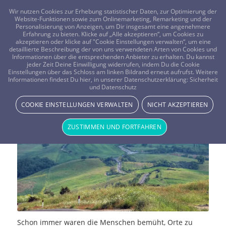
FRAGEN? KOSTENLOS ANRUFEN:
0800-8478266
Wir nutzen Cookies zur Erhebung statistischer Daten, zur Optimierung der
Website-Funktionen sowie zum Onlinemarketing, Remarketing und der
Personalisierung von Anzeigen, um Dir insgesamt eine angenehmere
Erfahrung zu bieten. Klicke auf „Alle akzeptieren“, um Cookies zu
akzeptieren oder klicke auf "Cookie Einstellungen verwalten“, um eine
detaillierte Beschreibung der von uns verwendeten Arten von Cookies und
Informationen über die entsprechenden Anbieter zu erhalten. Du kannst
jeder Zeit Deine Einwilligung widerrufen, indem Du die Cookie
Geomantie, die Kunst der
Einstellungen über das Schloss am linken Bildrand erneut aufrufst. Weitere
Informationen findest Du hier, in unserer Datenschutzerklärung:
Sicherheit
und Datenschutz
Ortsinterpretation
COOKIE EINSTELLUNGEN VERWALTEN
NICHT AKZEPTIEREN
MAGIE & METHODEN
ZUSTIMMEN UND FORTFAHREN
Schon immer waren die Menschen bemüht, Orte zu