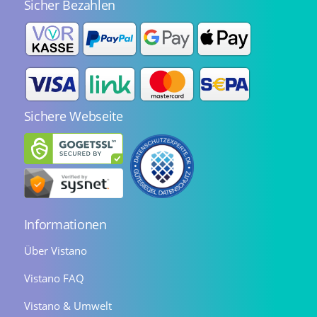
Sicher Bezahlen
Sichere Webseite
Informationen
Über Vistano
Vistano FAQ
Vistano & Umwelt