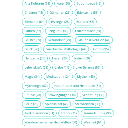
Alte Kulturen
(61)
Aura
(50)
Buddhismus
(46)
Chakren
(48)
Dämonen
(26)
Edelsteine
(56)
Elemente
(64)
Erzengel
(26)
Esoterik
(88)
Farben
(82)
Feng Shui
(40)
Fruchtbarkeit
(39)
Geister
(89)
Gesundheit
(79)
Glaube & Religion
(41)
Glück
(26)
Griechische Mythologie
(44)
Götter
(95)
Heilsteine
(28)
Hexen
(28)
Indien
(59)
Lebenskraft
(29)
Liebe
(41)
Live-Balance
(83)
Magie
(34)
Meditation
(124)
Mythen
(48)
Mythologie
(82)
Naturrituale und Heilrituale
(31)
Rituale
(78)
Schwingungen
(38)
Schöpfung
(30)
Seele
(25)
Spiritualität
(46)
Sternzeichen
(30)
Tierkreiszeichen
(31)
Trance
(31)
Traumdeutung
(99)
Wanderer zwischen den Welten
(30)
Weisheit
(61)