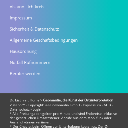
Vistano Lichtkreis
Impressum
Sicherheit & Datenschutz
Allgemeine Geschäftsbedingungen
Hausordnung
Notfall Rufnummern
Berater werden
Du bist hier:
Home
>
Geomantie, die Kunst der Ortsinterpretation
Vistano™ - Copyright:
isee newmedia GmbH
-
Impressum
-
AGB
-
Datenschutz
-
Login
* Alle Preisangaben gelten pro Minute und sind Endpreise, inklusive
der gesetzlichen Umsatzsteuer. Anrufe aus dem Mobilfunk oder
Ausland können variieren.
* Der Chat ist beim Öffnen zur Unterhaltung kostenlos. Der Ø-