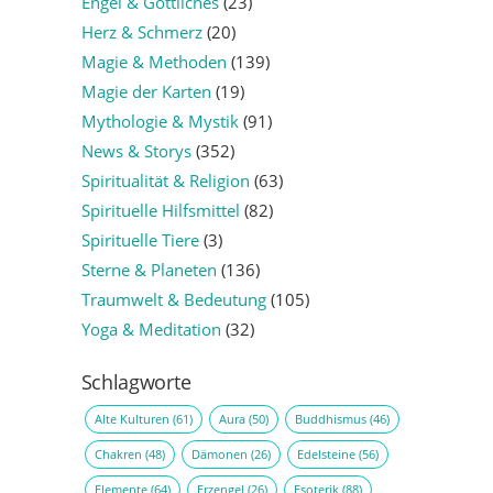
Engel & Göttliches
(23)
Herz & Schmerz
(20)
Magie & Methoden
(139)
Magie der Karten
(19)
Mythologie & Mystik
(91)
News & Storys
(352)
Spiritualität & Religion
(63)
Spirituelle Hilfsmittel
(82)
Spirituelle Tiere
(3)
Sterne & Planeten
(136)
Traumwelt & Bedeutung
(105)
Yoga & Meditation
(32)
Schlagworte
Alte Kulturen
(61)
Aura
(50)
Buddhismus
(46)
Chakren
(48)
Dämonen
(26)
Edelsteine
(56)
Elemente
(64)
Erzengel
(26)
Esoterik
(88)