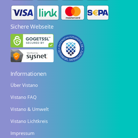
Sichere Webseite
Informationen
Über Vistano
Vistano FAQ
Vistano & Umwelt
Vistano Lichtkreis
Impressum