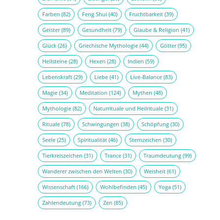
Farben
(82)
Feng Shui
(40)
Fruchtbarkeit
(39)
Geister
(89)
Gesundheit
(79)
Glaube & Religion
(41)
Glück
(26)
Griechische Mythologie
(44)
Götter
(95)
Heilsteine
(28)
Hexen
(28)
Indien
(59)
Lebenskraft
(29)
Liebe
(41)
Live-Balance
(83)
Magie
(34)
Meditation
(124)
Mythen
(48)
Mythologie
(82)
Naturrituale und Heilrituale
(31)
Rituale
(78)
Schwingungen
(38)
Schöpfung
(30)
Seele
(25)
Spiritualität
(46)
Sternzeichen
(30)
Tierkreiszeichen
(31)
Trance
(31)
Traumdeutung
(99)
Wanderer zwischen den Welten
(30)
Weisheit
(61)
Wissenschaft
(166)
Wohlbefinden
(45)
Yoga
(51)
Zahlendeutung
(73)
Zen
(85)