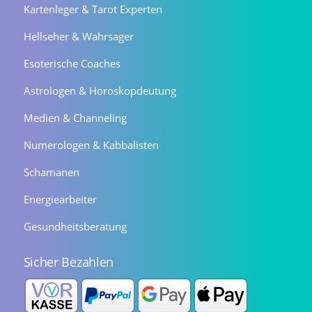
Kartenleger & Tarot Experten
Hellseher & Wahrsager
Esoterische Coaches
Astrologen & Horoskopdeutung
Medien & Channeling
Numerologen & Kabbalisten
Schamanen
Energiearbeiter
Gesundheitsberatung
Sicher Bezahlen