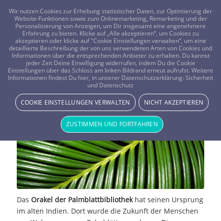
FRAGEN? KOSTENLOS ANRUFEN:
0800-8478266
Wir nutzen Cookies zur Erhebung statistischer Daten, zur Optimierung der
Website-Funktionen sowie zum Onlinemarketing, Remarketing und der
Personalisierung von Anzeigen, um Dir insgesamt eine angenehmere
Erfahrung zu bieten. Klicke auf „Alle akzeptieren“, um Cookies zu
akzeptieren oder klicke auf "Cookie Einstellungen verwalten“, um eine
detaillierte Beschreibung der von uns verwendeten Arten von Cookies und
Informationen über die entsprechenden Anbieter zu erhalten. Du kannst
jeder Zeit Deine Einwilligung widerrufen, indem Du die Cookie
Einstellungen über das Schloss am linken Bildrand erneut aufrufst. Weitere
Orakel der Palmblattbibliothek
Informationen findest Du hier, in unserer Datenschutzerklärung:
Sicherheit
und Datenschutz
NEWS & STORYS
COOKIE EINSTELLUNGEN VERWALTEN
NICHT AKZEPTIEREN
ZUSTIMMEN UND FORTFAHREN
Das
Orakel der Palmblattbibliothek
hat seinen Ursprung
im alten Indien. Dort wurde die Zukunft der Menschen