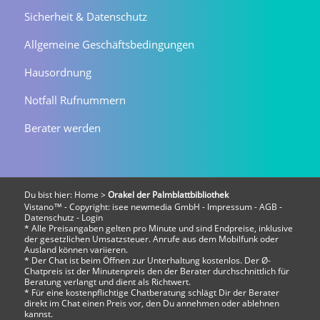
Sicherheit & Datenschutz
Allgemeine Geschäftsbedingungen
Hausordnung
Notfall Rufnummern
Berater werden
Du bist hier:
Home
>
Orakel der Palmblattbibliothek
Vistano™ - Copyright:
isee newmedia GmbH
-
Impressum
-
AGB
-
Datenschutz
-
Login
* Alle Preisangaben gelten pro Minute und sind Endpreise, inklusive
der gesetzlichen Umsatzsteuer. Anrufe aus dem Mobilfunk oder
Ausland können variieren.
* Der Chat ist beim Öffnen zur Unterhaltung kostenlos. Der Ø-
Chatpreis ist der Minutenpreis den der Berater durchschnittlich für
Beratung verlangt und dient als Richtwert.
* Für eine kostenpflichtige Chatberatung schlägt Dir der Berater
direkt im Chat einen Preis vor, den Du annehmen oder ablehnen
kannst.