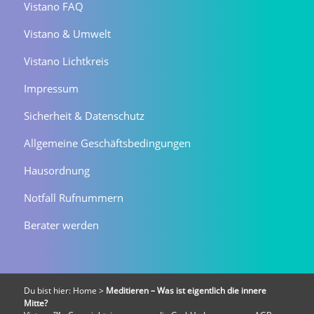
Vistano FAQ
Vistano & Umwelt
Vistano Lichtkreis
Impressum
Sicherheit & Datenschutz
Allgemeine Geschäftsbedingungen
Hausordnung
Notfall Rufnummern
Berater werden
Du bist hier:
Home
>
Meditieren – Was ist eigentlich die innere
Mitte?