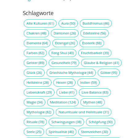
Schlagworte
Alte Kulturen
(61)
Aura
(50)
Buddhismus
(46)
Chakren
(48)
Dämonen
(26)
Edelsteine
(56)
Elemente
(64)
Erzengel
(26)
Esoterik
(88)
Farben
(82)
Feng Shui
(40)
Fruchtbarkeit
(39)
Geister
(89)
Gesundheit
(79)
Glaube & Religion
(41)
Glück
(26)
Griechische Mythologie
(44)
Götter
(95)
Heilsteine
(28)
Hexen
(28)
Indien
(59)
Lebenskraft
(29)
Liebe
(41)
Live-Balance
(83)
Magie
(34)
Meditation
(124)
Mythen
(48)
Mythologie
(82)
Naturrituale und Heilrituale
(31)
Rituale
(78)
Schwingungen
(38)
Schöpfung
(30)
Seele
(25)
Spiritualität
(46)
Sternzeichen
(30)