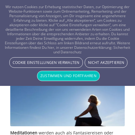
FRAGEN? KOSTENLOS ANRUFEN:
0800-8478266
Wir nutzen Cookies zur Erhebung statistischer Daten, zur Optimierung der
Website-Funktionen sowie zum Onlinemarketing, Remarketing und der
Personalisierung von Anzeigen, um Dir insgesamt eine angenehmere
Erfahrung zu bieten. Klicke auf „Alle akzeptieren“, um Cookies zu
akzeptieren oder klicke auf "Cookie Einstellungen verwalten“, um eine
detaillierte Beschreibung der von uns verwendeten Arten von Cookies und
Informationen über die entsprechenden Anbieter zu erhalten. Du kannst
jeder Zeit Deine Einwilligung widerrufen, indem Du die Cookie
Meditieren – Was ist eigentlich die
Einstellungen über das Schloss am linken Bildrand erneut aufrufst. Weitere
Informationen findest Du hier, in unserer Datenschutzerklärung:
Sicherheit
und Datenschutz
innere Mitte?
COOKIE EINSTELLUNGEN VERWALTEN
NICHT AKZEPTIEREN
YOGA & MEDITATION
ZUSTIMMEN UND FORTFAHREN
Meditationen
werden auch als Fantasiereisen oder