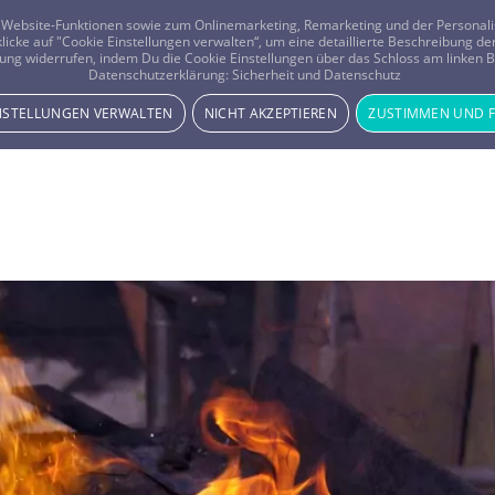
er Website-Funktionen sowie zum Onlinemarketing, Remarketing und der Persona
 klicke auf "Cookie Einstellungen verwalten“, um eine detaillierte Beschreibung
ung widerrufen, indem Du die Cookie Einstellungen über das Schloss am linken Bi
Beratung
Horoskope
Datenschutzerklärung:
Sicherheit und Datenschutz
INSTELLUNGEN VERWALTEN
NICHT AKZEPTIEREN
ZUSTIMMEN UND 