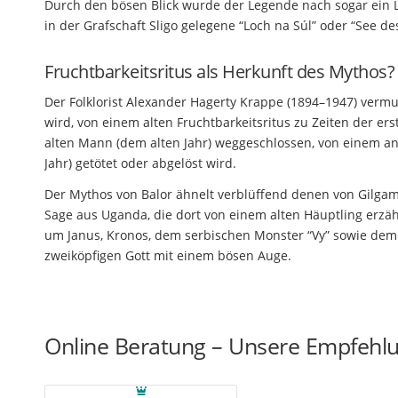
Durch den bösen Blick wurde der Legende nach sogar ein Lo
in der Grafschaft Sligo gelegene “Loch na Súl” oder “See de
Fruchtbarkeitsritus als Herkunft des Mythos?
Der Folklorist Alexander Hagerty Krappe (1894–1947) vermut
wird, von einem alten Fruchtbarkeitsritus zu Zeiten der er
alten Mann (dem alten Jahr) weggeschlossen, von einem a
Jahr) getötet oder abgelöst wird.
Der Mythos von Balor ähnelt verblüffend denen von Gilgame
Sage aus Uganda, die dort von einem alten Häuptling erzä
um Janus, Kronos, dem serbischen Monster “Vy” sowie de
zweiköpfigen Gott mit einem bösen Auge.
Online Beratung – Unsere Empfehl