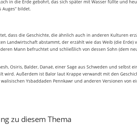
ch in die Erde gebohrt, das sich später mit Wasser füllte und he
s Auges” bildet.
et, dass die Geschichte, die ähnlich auch in anderen Kulturen erz
sten Landwirtschaft abstammt, der erzählt wie das Weib (die Erde)
nderen Mann befruchtet und schließlich von dessen Sohn (dem ne
sh, Osiris, Balder, Danaë, einer Sage aus Schweden und selbst ei
hlt wird. Außerdem ist Balor laut Krappe verwandt mit den Geschi
m walisischen Ysbaddaden Pennkawr und anderen Versionen von e
ung zu diesem Thema