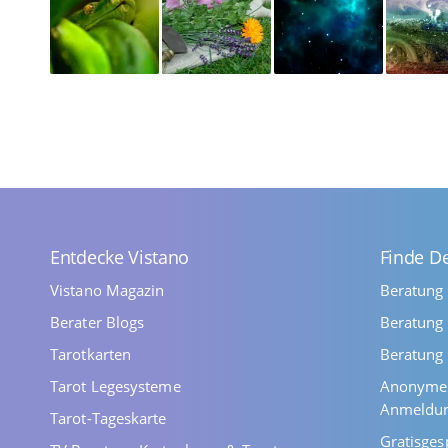
Entdecke Vistano
Finde D
Vistano Magazin
Beratung
Berater Blogs
Beratung 
Tarotkarten
Beratung 
Tarot Legesysteme
Anonyme 
Anmeldu
Tarot-Tageskarte
Gratisges