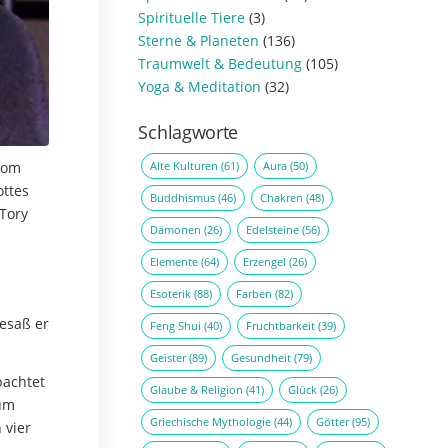
Spirituelle Tiere
(3)
Sterne & Planeten
(136)
Traumwelt & Bedeutung
(105)
Yoga & Meditation
(32)
Schlagworte
Alte Kulturen
(61)
Aura
(50)
 vom
ottes
Buddhismus
(46)
Chakren
(48)
Tory
Dämonen
(26)
Edelsteine
(56)
Elemente
(64)
Erzengel
(26)
Esoterik
(88)
Farben
(82)
besaß er
Feng Shui
(40)
Fruchtbarkeit
(39)
Geister
(89)
Gesundheit
(79)
bachtet
Glaube & Religion
(41)
Glück
(26)
Zum
Griechische Mythologie
(44)
Götter
(95)
 vier