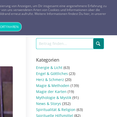
FRAGEN? KOSTENLOS ANRUFEN:
0800-8478266
lisierung von Anzeigen, um Dir insgesamt eine angenehmere Erfahrung zu
 der von uns verwendeten Arten von Cookies und Informationen über die
ldrand erneut aufrufst. Weitere Informationen findest Du hier, in unserer
Tageskarte
Magazin
ANMELDEN
REGISTRIEREN
FORTFAHREN
Kategorien
Energie & Licht
(63)
Engel & Göttliches
(23)
Herz & Schmerz
(20)
Magie & Methoden
(139)
Magie der Karten
(19)
Mythologie & Mystik
(91)
News & Storys
(352)
Spiritualität & Religion
(63)
Spirituelle Hilfsmittel
(82)