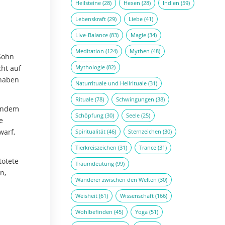
Heilsteine
(28)
Hexen
(28)
Indien
(59)
Lebenskraft
(29)
Liebe
(41)
Live-Balance
(83)
Magie
(34)
Meditation
(124)
Mythen
(48)
Sohn
ht auf
Mythologie
(82)
 haben
Naturrituale und Heilrituale
(31)
Rituale
(78)
Schwingungen
(38)
 indem
Schöpfung
(30)
Seele
(25)
e
warf,
Spiritualität
(46)
Sternzeichen
(30)
Tierkreiszeichen
(31)
Trance
(31)
tötete
Traumdeutung
(99)
n,
Wanderer zwischen den Welten
(30)
Weisheit
(61)
Wissenschaft
(166)
Wohlbefinden
(45)
Yoga
(51)