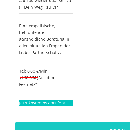
.ab 1.6. wieder da....Sei Du
! - Dein Weg - zu Dir
Eine empathische,
hellfühlende –
ganzheitliche Beratung in
allen aktuellen Fragen der
Liebe, Partnerschaft, ...
Tel: 0,00 €/Min.
(1.98 €/M.)
Aus dem
Festnetz*
Jetzt kostenlos anrufen!