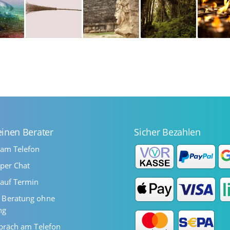
einen Berater
Sicher Bezahlen
 am Telefon
per Chat
auf Termin
Beratung ohne
ng
präch am Telefon