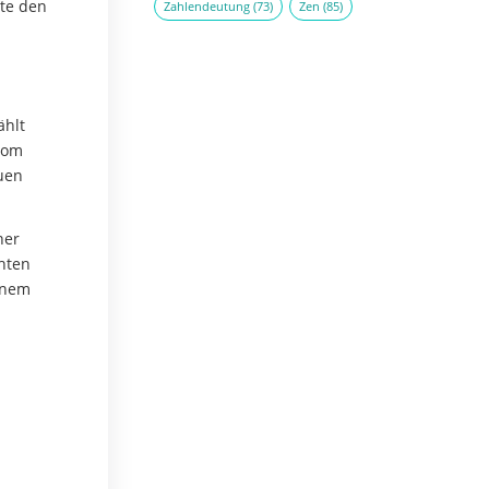
ute den
Zahlendeutung
(73)
Zen
(85)
ählt
 vom
uen
ner
chten
inem