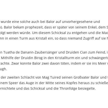
ie wurde eine solche auch bei Balor auf unvorhergesehene und
. Balor bekam prophezeit, dass er später von seinem Enkel, dem 
folgt werden würde. Um diesem Schicksal zu entgehen und die Mac
linn in einen Turm aus Kristall ein, so dass niemand Zugriff auf sie
ungen Tuatha de Danann-Zaubersänger und Druiden Cian zum Feind,
Mithilfe der Druidin Birog in den Kristallturm ein und schwängert
brachte. Zwar konnte Balor zwei davon töten, indem er sie ins Meer 
Lugh.
n der zweiten Schlacht von Mag Tuired seinen Großvater Balor und 
 einem Speer das Auge in der Mitte seines Kopfes heraus zu schieße
rnichtete und das Schicksal und die Thronfolge besiegelte.