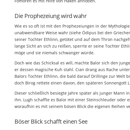
Fomoren es mit Hilfe von Haken anhoben.
Die Prophezeiung wird wahr
Wie es so oft ist mit den Prophezeiungen in der Mytholog
unabwendbare Weise wahr (siehe Ödipus bei den Griechen)
seiner Tochter Ethlinn, getötet und auf dem Thron nachge
lange Sicht an sich zu reißen, sperrte er seine Tochter Eth
möge und sie niemals schwanger würde.
Doch wie das Schicksal es will, machte Balor sich den j
er dessen magische Kuh stahl. Cian drang aus Rache unter 
Balors Tochter Ethlinn, die bald darauf Drillinge zur Welt 
doch Birog rettete einen davon, den späteren Sonnengott 
Dieser schließlich besiegte Jahre später als junger Mann i
ihn. Lugh schaffte es Balor mit einer Steinschleuder oder
woraufhin es mit seinem bösen Blick die eigenen Reihen ve
Böser Blick schafft einen See