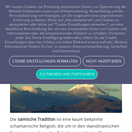
FRAGEN? KOSTENLOS ANRUFEN:
0800-8478266
Wir nutzen Cookies zur Erhebung statistischer Daten, zur Optimierung der
Website-Funktionen sowie zum Onlinemarketing, Remarketing und der
Personalisierung von Anzeigen, um Dir insgesamt eine angenehmere
Erfahrung zu bieten. Klicke auf „Alle akzeptieren“, um Cookies zu
akzeptieren oder klicke auf "Cookie Einstellungen verwalten“, um eine
detaillierte Beschreibung der von uns verwendeten Arten von Cookies und
Informationen über die entsprechenden Anbieter zu erhalten. Du kannst
jeder Zeit Deine Einwilligung widerrufen, indem Du die Cookie
Einstellungen über das Schloss am linken Bildrand erneut aufrufst. Weitere
Samische Mythologie
Informationen findest Du hier, in unserer Datenschutzerklärung:
Sicherheit
und Datenschutz
MYTHOLOGIE & MYSTIK
COOKIE EINSTELLUNGEN VERWALTEN
NICHT AKZEPTIEREN
ZUSTIMMEN UND FORTFAHREN
Die
samische Tradition
ist eine kaum bekannte
schamanische Religion, die um in den skandinavischen