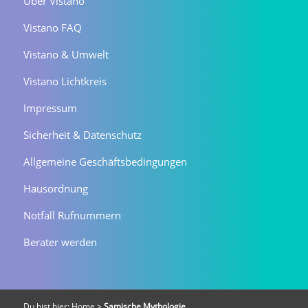
Über Vistano
Vistano FAQ
Vistano & Umwelt
Vistano Lichtkreis
Impressum
Sicherheit & Datenschutz
Allgemeine Geschäftsbedingungen
Hausordnung
Notfall Rufnummern
Berater werden
Du bist hier:
Home
>
Samische Mythologie