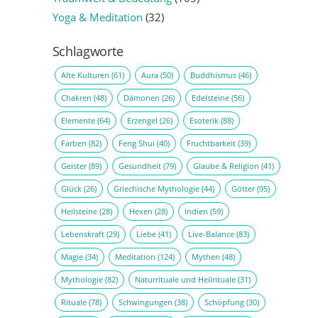
Yoga & Meditation
(32)
Schlagworte
Alte Kulturen
(61)
Aura
(50)
Buddhismus
(46)
Chakren
(48)
Dämonen
(26)
Edelsteine
(56)
Elemente
(64)
Erzengel
(26)
Esoterik
(88)
Farben
(82)
Feng Shui
(40)
Fruchtbarkeit
(39)
Geister
(89)
Gesundheit
(79)
Glaube & Religion
(41)
Glück
(26)
Griechische Mythologie
(44)
Götter
(95)
Heilsteine
(28)
Hexen
(28)
Indien
(59)
Lebenskraft
(29)
Liebe
(41)
Live-Balance
(83)
Magie
(34)
Meditation
(124)
Mythen
(48)
Mythologie
(82)
Naturrituale und Heilrituale
(31)
Rituale
(78)
Schwingungen
(38)
Schöpfung
(30)