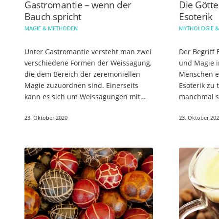
Gastromantie – wenn der
Die Götte
Bauch spricht
Esoterik
MAGIE & METHODEN
MYTHOLOGIE &
Unter Gastromantie versteht man zwei
Der Begriff 
verschiedene Formen der Weissagung,
und Magie 
die dem Bereich der zeremoniellen
Menschen em
Magie zuzuordnen sind. Einerseits
Esoterik zu 
kann es sich um Weissagungen mit
manchmal so
Hilfe eines bauchigen Behältnisses
in jedem Fal
23. Oktober 2020
23. Oktober 20
handeln, andererseits um die
Weissagung…