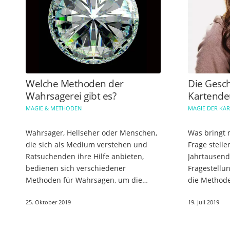
Welche Methoden der
Die Gesch
Wahrsagerei gibt es?
Kartende
MAGIE & METHODEN
MAGIE DER KA
Wahrsager, Hellseher oder Menschen,
Was bringt 
die sich als Medium verstehen und
Frage stell
Ratsuchenden ihre Hilfe anbieten,
Jahrtausend
bedienen sich verschiedener
Fragestellun
Methoden für Wahrsagen, um die
die Method
Zukunft vorhersagen zu können. Dabei
Wahrsageka
25. Oktober 2019
19. Juli 2019
kann es sich um konkrete
Vorhersagen…