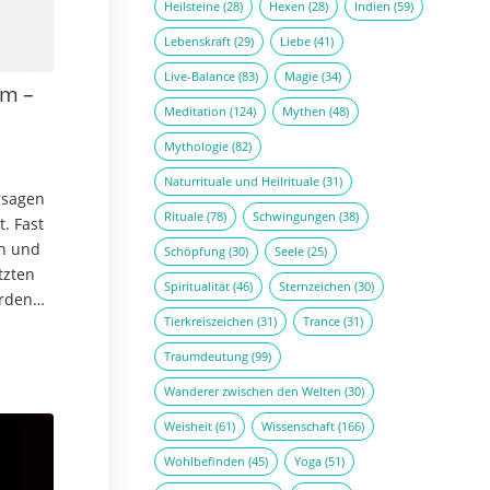
Heilsteine
(28)
Hexen
(28)
Indien
(59)
Lebenskraft
(29)
Liebe
(41)
Live-Balance
(83)
Magie
(34)
em –
Meditation
(124)
Mythen
(48)
Mythologie
(82)
Naturrituale und Heilrituale
(31)
rsagen
Rituale
(78)
Schwingungen
(38)
. Fast
en und
Schöpfung
(30)
Seele
(25)
tzten
Spiritualität
(46)
Sternzeichen
(30)
urden
Tierkreiszeichen
(31)
Trance
(31)
h…
Traumdeutung
(99)
Wanderer zwischen den Welten
(30)
Weisheit
(61)
Wissenschaft
(166)
Wohlbefinden
(45)
Yoga
(51)