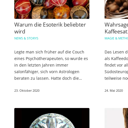
Warum die Esoterik beliebter
Wahrsage
wird
Kaffeesat
NEWS & STORYS
MAGIE & MET
Legte man sich früher auf die Couch
Das Lesen d
eines Psychotherapeuten, so wurde es
als Kaffeed
in den letzten Jahren immer
findet vor a
salonfähiger, sich vorn Astrologen
Südosteurop
beraten zu lassen. Hatte doch die
teilweise no
Esoterik und Sterndeutung zumindest
dem Besuche
23. Oktober 2020
24. Mai 2020
einen Anstrich von Seriösität,…
auf den Weg