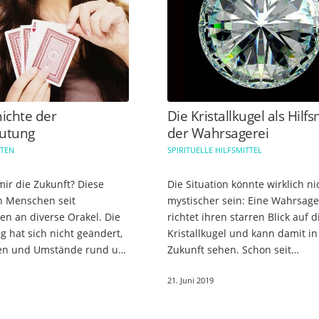
ichte der
Die Kristallkugel als Hilfs
utung
der Wahrsagerei
RTEN
SPIRITUELLE HILFSMITTEL
mir die Zukunft? Diese
Die Situation könnte wirklich ni
en Menschen seit
mystischer sein: Eine Wahrsage
en an diverse Orakel. Die
richtet ihren starren Blick auf d
g hat sich nicht geändert,
Kristallkugel und kann damit in
en und Umstände rund um
Zukunft sehen. Schon seit
rten haben sich dagegen
Jahrhunderten dient die Kristal
21. Juni 2019
der aktuellen Zeit angepasst. Schon…
beim Wahrsagen als Hilfsmittel