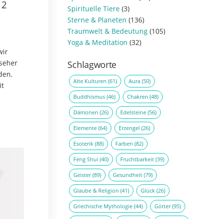
12
Spirituelle Tiere
(3)
Sterne & Planeten
(136)
Traumwelt & Bedeutung
(105)
Yoga & Meditation
(32)
wir
lseher
Schlagworte
den.
Alte Kulturen
(61)
Aura
(50)
it
Buddhismus
(46)
Chakren
(48)
l Paul.
Dämonen
(26)
Edelsteine
(56)
 dem…
Elemente
(64)
Erzengel
(26)
Esoterik
(88)
Farben
(82)
Feng Shui
(40)
Fruchtbarkeit
(39)
Geister
(89)
Gesundheit
(79)
Glaube & Religion
(41)
Glück
(26)
Griechische Mythologie
(44)
Götter
(95)