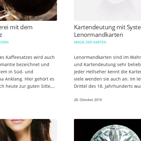
rei mit dem
Kartendeutung mit Syst
z
Lenormandkarten
HODEN
MAGIE DER KARTEN
es Kaffeesatzes wird auch
Lenormandkarten sind im Wah
omantie bezeichnet und
und Kartendeutung sehr beliebt
llem in Süd- und
jeder Hellseher kennt die Kart
a Anklang. Hier gehört es
viele wenden sie auch an. Im le
ch heute zur guten Sitte,
Drittel des 18. Jahrhunderts w
r ein positives Omen mit
sie von Marie Anne Lenormand
28. Oktober 2019
 zu geben. Diese…
erfunden und verbreiteten sic