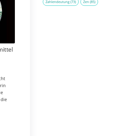
Zahlendeutung
(73)
Zen
(85)
mittel
cht
rin
ie
 die
lkugel
. Sie…