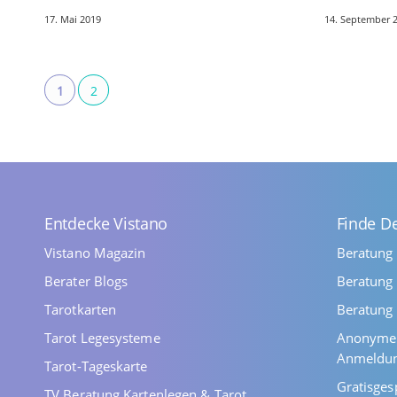
in den Dienst ihrer Mitmenschen
eines konti
17. Mai 2019
14. September 
stellten und auf unterschiedliche
Beratungsg
Weise…
so? Man sol
1
2
Entdecke Vistano
Finde D
Vistano Magazin
Beratung
Berater Blogs
Beratung 
Tarotkarten
Beratung 
Tarot Legesysteme
Anonyme 
Anmeldu
Tarot-Tageskarte
Gratisges
TV Beratung Kartenlegen & Tarot