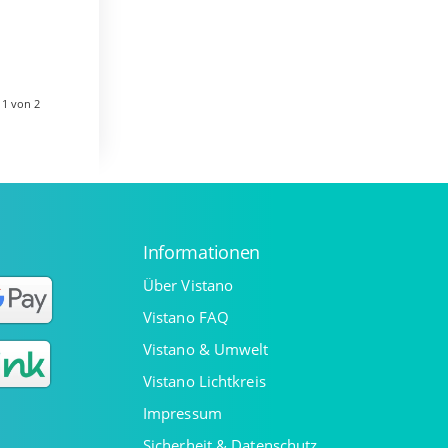
rfen,…
 1 von 2
Informationen
Über Vistano
Vistano FAQ
Vistano & Umwelt
Vistano Lichtkreis
Impressum
Sicherheit & Datenschutz