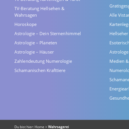
Gratisges
TV-Beratung Hellsehen &
Wahrsagen
Alle Vist
Horoskope
Kartenleg
Astrologie – Dein Sternenhimmel
Hellsehe
Astrologie – Planeten
Esoterisc
Astrologie – Häuser
Astrolog
Zahlendeutung Numerologie
Medien &
Schamanischen Krafttiere
Numerolo
Schaman
Energiear
Gesundhe
Du bist hier:
Home
>
Wahrsagerei