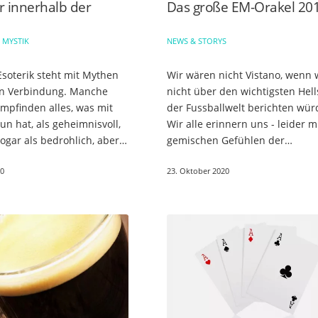
r innerhalb der
Das große EM-Orakel 20
 MYSTIK
NEWS & STORYS
Esoterik steht mit Mythen
Wir wären nicht Vistano, wenn 
in Verbindung. Manche
nicht über den wichtigsten Hel
pfinden alles, was mit
der Fussballwelt berichten wür
tun hat, als geheimnisvoll,
Wir alle erinnern uns - leider m
gar als bedrohlich, aber
gemischen Gefühlen der
l erklären sie es für
Enttäuschung - an das EM-Orake
20
23. Oktober 2020
unbegreiflich. Im Grunde…
Das vielbeinige EM-Orakel aus