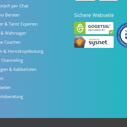
präch per Chat
Sichere Webseite
ano Berater
er & Tarot Experten
r & Wahrsager
he Coaches
en & Horoskopdeutung
 Channeling
gen & Kabbalisten
en
beiter
itsberatung