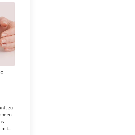
nd
unft zu
thoden
as
 mit