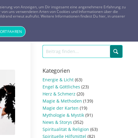
FRAGEN? KOSTENLOS ANRUFEN:
0800-8478266
lisierung von Anzeigen, um Dir insgesamt eine angenehmere Erfahrung zu
 der von uns verwendeten Arten von Cookies und Informationen über die
ldrand erneut aufrufst. Weitere Informationen findest Du hier, in unserer
Tageskarte
Magazin
ANMELDEN
REGISTRIEREN
FORTFAHREN
Kategorien
Energie & Licht
(63)
Engel & Göttliches
(23)
Herz & Schmerz
(20)
Magie & Methoden
(139)
Magie der Karten
(19)
Mythologie & Mystik
(91)
News & Storys
(352)
Spiritualität & Religion
(63)
Spirituelle Hilfsmittel
(82)