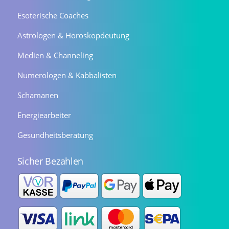
Esoterische Coaches
Astrologen & Horoskopdeutung
Medien & Channeling
Numerologen & Kabbalisten
Schamanen
Energiearbeiter
Gesundheitsberatung
Sicher Bezahlen