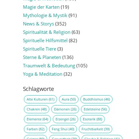
Magie der Karten
(19)
Mythologie & Mystik
(91)
News & Storys
(352)
Spiritualität & Religion
(63)
Spirituelle Hilfsmittel
(82)
Spirituelle Tiere
(3)
Sterne & Planeten
(136)
Traumwelt & Bedeutung
(105)
Yoga & Meditation
(32)
Schlagworte
Alte Kulturen
(61)
Aura
(50)
Buddhismus
(46)
Chakren
(48)
Dämonen
(26)
Edelsteine
(56)
Elemente
(64)
Erzengel
(26)
Esoterik
(88)
Farben
(82)
Feng Shui
(40)
Fruchtbarkeit
(39)
Geister
(89)
Gesundheit
(79)
Glaube & Religion
(41)