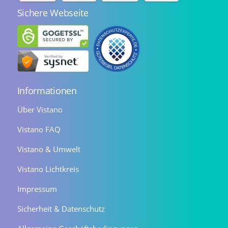
Sichere Webseite
Informationen
Über Vistano
Vistano FAQ
Vistano & Umwelt
Vistano Lichtkreis
Impressum
Sicherheit & Datenschutz