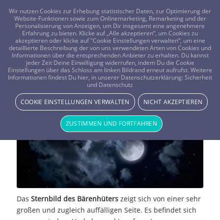
FRAGEN? KOSTENLOS ANRUFEN:
0800-8478266
Wir nutzen Cookies zur Erhebung statistischer Daten, zur Optimierung der
Website-Funktionen sowie zum Onlinemarketing, Remarketing und der
Personalisierung von Anzeigen, um Dir insgesamt eine angenehmere
Erfahrung zu bieten. Klicke auf „Alle akzeptieren“, um Cookies zu
akzeptieren oder klicke auf "Cookie Einstellungen verwalten“, um eine
detaillierte Beschreibung der von uns verwendeten Arten von Cookies und
Informationen über die entsprechenden Anbieter zu erhalten. Du kannst
jeder Zeit Deine Einwilligung widerrufen, indem Du die Cookie
Einstellungen über das Schloss am linken Bildrand erneut aufrufst. Weitere
Das Sternbild: Bärenhüter
Informationen findest Du hier, in unserer Datenschutzerklärung:
Sicherheit
und Datenschutz
STERNE & PLANETEN
COOKIE EINSTELLUNGEN VERWALTEN
NICHT AKZEPTIEREN
ZUSTIMMEN UND FORTFAHREN
Das
Sternbild des Bärenhüters
zeigt sich von einer sehr
großen und zugleich auffälligen Seite. Es befindet sich