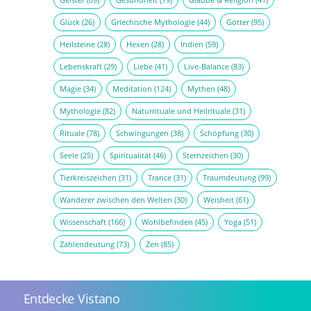
Glück
(26)
Griechische Mythologie
(44)
Götter
(95)
Heilsteine
(28)
Hexen
(28)
Indien
(59)
Lebenskraft
(29)
Liebe
(41)
Live-Balance
(83)
Magie
(34)
Meditation
(124)
Mythen
(48)
Mythologie
(82)
Naturrituale und Heilrituale
(31)
Rituale
(78)
Schwingungen
(38)
Schöpfung
(30)
Seele
(25)
Spiritualität
(46)
Sternzeichen
(30)
Tierkreiszeichen
(31)
Trance
(31)
Traumdeutung
(99)
Wanderer zwischen den Welten
(30)
Weisheit
(61)
Wissenschaft
(166)
Wohlbefinden
(45)
Yoga
(51)
Zahlendeutung
(73)
Zen
(85)
Entdecke Vistano